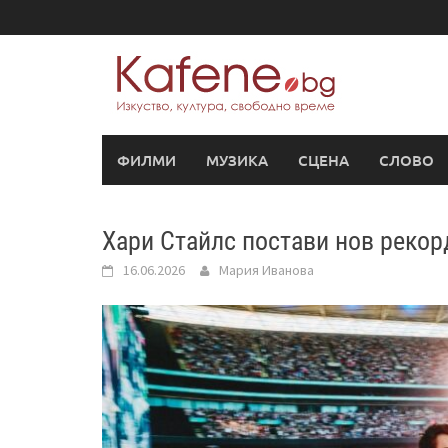
Skip
to
content
ФИЛМИ
МУЗИКА
СЦЕНА
СЛОВО
Хари Стайлс постави нов рекор
16.06.2026
Мария Иванова