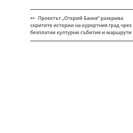
Проектът „Открий Банкя“ разкрива
Post
скритите истории на курортния град чрез
navigation
безплатни културни събития и маршрути