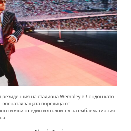
си резиденция на стадиона Wembley в Лондон като
 С впечатляващата поредица от
много изяви от един изпълнител на емблематичния
на.