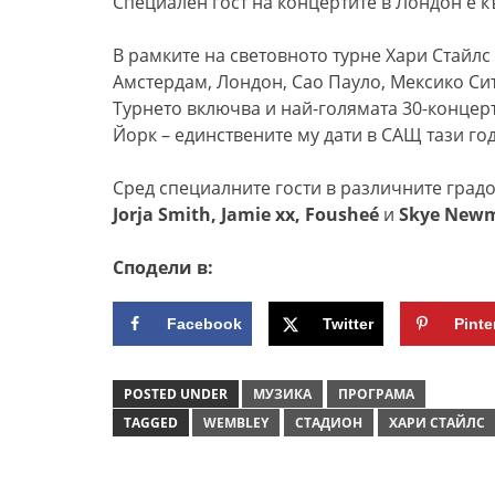
Специален гост на концертите в Лондон е 
В рамките на световното турне Хари Стайлс
Амстердам, Лондон, Сао Пауло, Мексико Си
Турнето включва и най-голямата 30-концер
Йорк – единствените му дати в САЩ тази го
Сред специалните гости в различните градо
Jorja Smith, Jamie xx, Fousheé
и
Skye New
Сподели в:
Facebook
Twitter
Pinte
POSTED UNDER
МУЗИКА
ПРОГРАМА
TAGGED
WEMBLEY
СТАДИОН
ХАРИ СТАЙЛС