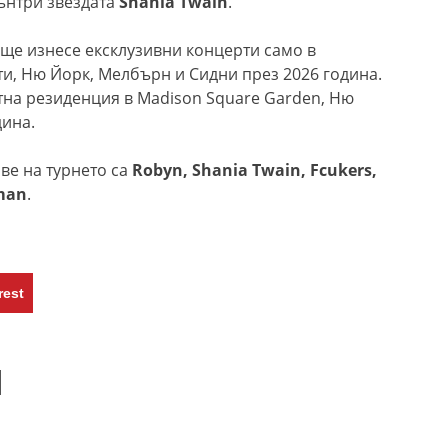
кънтри звездата
Shania Twain
.
 ще изнесе ексклузивни концерти само в
ти, Ню Йорк, Мелбърн и Сидни през 2026 година.
тна резиденция в Madison Square Garden, Ню
дина.
ве на турнето са
Robyn, Shania Twain, Fcukers,
man
.
rest