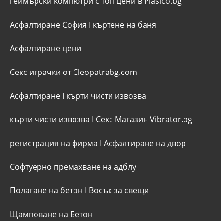
геймърски компютри с топ цени в Plasico.bg
Асфалтиране София
I
къртене на баня
Асфалтиране цени
Секс играчки от Cleopatrabg.com
Асфалтиране
I
кърти чисти извозва
кърти чисти извозва
I
Секс Магазин Vibrator.bg
регистрация на фирма
I
Асфалтиране на двор
Софтуерно премахване на адблу
Полагане на бетон
I
Восък за свещи
Щамповане на Бетон