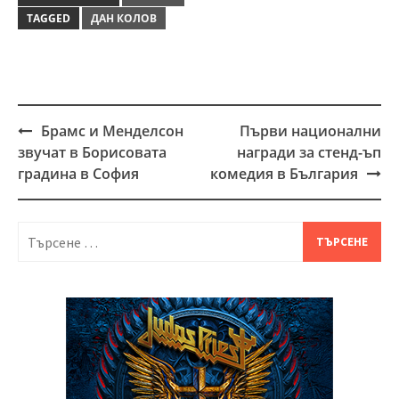
TAGGED
ДАН КОЛОВ
Брамс и Менделсон
Първи национални
Post
звучат в Борисовата
награди за стенд-ъп
navigation
градина в София
комедия в България
Търсене
за: