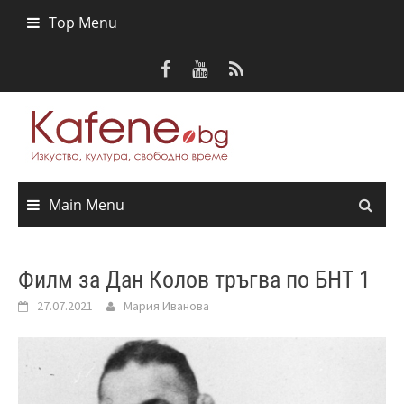
Skip
Top Menu
to
content
Main Menu
Филм за Дан Колов тръгва по БНТ 1
27.07.2021
Мария Иванова