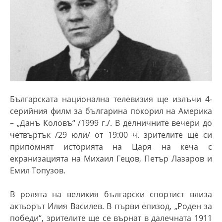
Българската национална телевизия ще излъчи 4-
серийния филм за българина покорил на Америка
– „Данъ Коловъ“ /1999 г./. В делничните вечери до
четвъртък /29 юли/ от 19:00 ч. зрителите ще си
припомнят историята на Царя на кеча с
екранизацията на Михаил Гецов, Петър Лазаров и
Емил Топузов.
В ролята на великия български спортист влиза
актьорът Илия Василев. В първи епизод, „Роден за
победи“, зрителите ще се върнат в далечната 1911