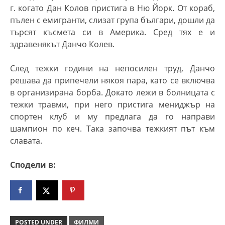
г. когато Дан Колов пристига в Ню Йорк. От кораб,
пълен с емигранти, слизат група българи, дошли да
търсят късмета си в Америка. Сред тях е и
здравенякът Данчо Колев.
След тежки години на непосилен труд, Данчо
решава да припечели някоя пара, като се включва
в организирана борба. Докато лежи в болницата с
тежки травми, при него пристига мениджър на
спортен клуб и му предлага да го направи
шампион по кеч. Така започва тежкият път към
славата.
Сподели в:
POSTED UNDER
ФИЛМИ