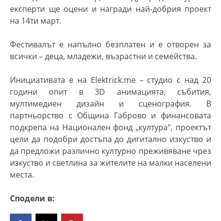
експерти ще оцени и награди най-добри
я
проект
на 14ти март.
Фестивалът е напълно безплатен и е отворен за
всички – деца, младежи, възрастни и семейства.
Инициативата е на
Elektrick.me
– студио с над 20
години опит в 3
D
анимацията, събития,
мултимедиен дизайн и сценография. В
партньорство с Община Габрово и финансовата
подкрепа на Национален фонд „култура“, проектът
цели да подобри достъпа до дигитално изкуство и
да предложи различно културно преживяване чрез
изкуство и светлина за жителите на малки населени
места.
Сподели в: