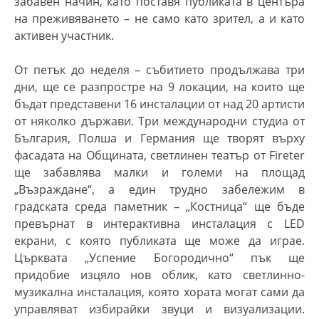
забавен начин, като поставя публиката в центъра
на преживяването – не само като зрител, а и като
активен участник
.
От петък до неделя – събитието продължава три
дни, ще се разпростре на 9 локации, на които ще
бъдат представени 16 инсталации от над 20 артисти
от няколко държави. Три международни студиа от
България, Полша и Германия ще творят върху
фасадата на Общината, светлинен театър от
Fireter
ще забавлява малки и големи на площад
„Възраждане“, а един трудно забележим в
градската среда паметник – „Костница“ ще бъде
превърнат в интерактивна инсталация с
LED
екрани, с която публиката ще може да играе.
Църквата „Успение Богородично“ пък ще
придобие изцяло нов облик, като светлинно-
музикална инсталация, която хората могат сами да
управляват избирайки звуци и визуализации.