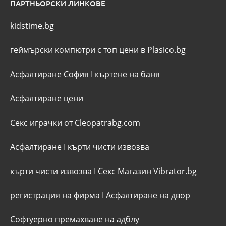
ПАРТНЬОРСКИ ЛИНКОВЕ
kidstime.bg
геймърски компютри с топ цени в Plasico.bg
Асфалтиране София
I
къртене на баня
Асфалтиране цени
Секс играчки от Cleopatrabg.com
Асфалтиране
I
кърти чисти извозва
кърти чисти извозва
I
Секс Магазин Vibrator.bg
регистрация на фирма
I
Асфалтиране на двор
Софтуерно премахване на адблу