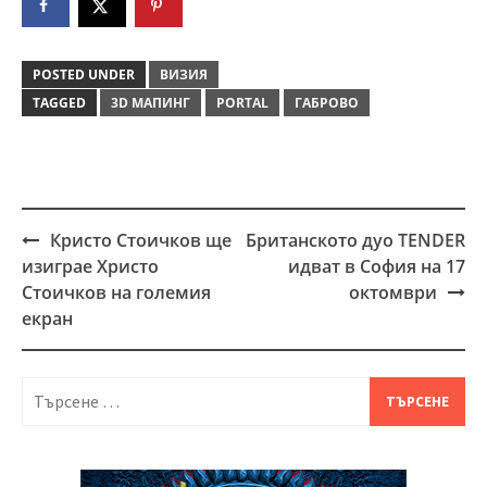
POSTED UNDER
ВИЗИЯ
TAGGED
3D МАПИНГ
PORTAL
ГАБРОВО
Кристо Стоичков ще
Британското дуо TENDER
Post
изиграе Христо
идват в София на 17
navigation
Стоичков на големия
октомври
екран
Търсене
за: