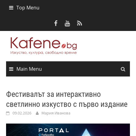
Skip
Top Menu
to
content
Main Menu
Фестивалът за интерактивно
светлинно изкуство с първо издание
09.02.2026
Мария Иванова