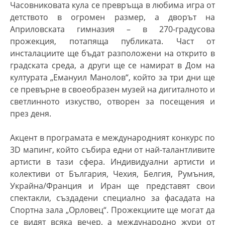
Часовниковата кула се превръща в любима игра от
детството в огромен размер, а дворът на
Априловската гимназия – в 270-градусова
прожекция, потапяща публиката.
Част от
инсталациите ще бъдат разположени на открито в
градската среда, а други ще се намират в Дом на
културата „Емануил Манолов“, който за три дни ще
се превърне в своеобразен музей на дигиталното и
светлинното изкуство
, отворен за посещения и
през деня.
Акцент в програмата е международният конкурс по
3D мапинг, който събира едни от най-талантливите
артисти в тази сфера.
Индивидуални артисти
и
колективи от България, Чехия, Белгия, Румъния,
Украйна/Франция и Иран ще представят свои
спектакли, създадени специално за фасадата на
Спортна зала „Орловец“. Прожекциите ще могат да
се видят всяка вечер, а международно жури от