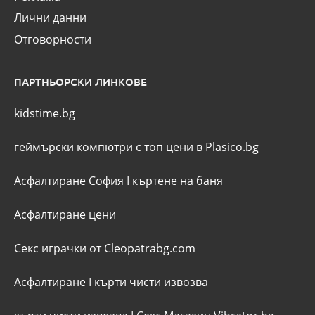
Лични данни
Отговорности
ПАРТНЬОРСКИ ЛИНКОВЕ
kidstime.bg
геймърски компютри с топ цени в Plasico.bg
Асфалтиране София
I
къртене на баня
Асфалтиране цени
Секс играчки от Cleopatrabg.com
Асфалтиране
I
кърти чисти извозва