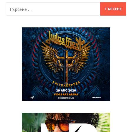
Търсене
за: