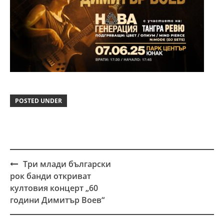
POSTED UNDER
Три млади български
Post
рок банди откриват
navigation
култовия концерт „60
години Димитър Воев“