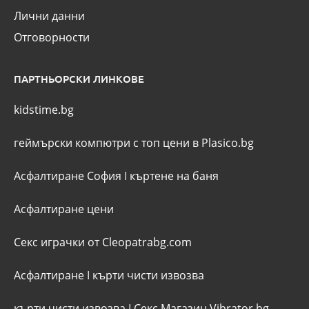
Лични данни
Отговорности
ПАРТНЬОРСКИ ЛИНКОВЕ
kidstime.bg
геймърски компютри с топ цени в Plasico.bg
Асфалтиране София
I
къртене на баня
Асфалтиране цени
Секс играчки от Cleopatrabg.com
Асфалтиране
I
кърти чисти извозва
кърти чисти извозва
I
Секс Магазин Vibrator.bg