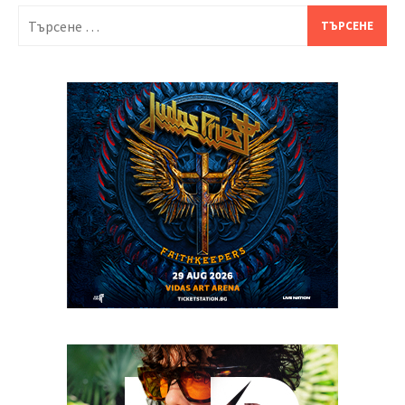
Търсене
за: