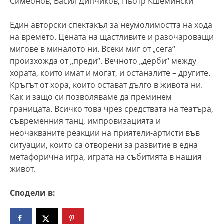
Симеонов, Васил Дипчиков, Пьотр Кшемински
Един авторски спектакъл за неумолимостта на хода
на времето. Цената на щастливите и разочароващи
мигове в миналото ни. Всеки миг от „сега“
произхожда от „преди“. Вечното „дерби“ между
хората, които имат и могат, и останалите – другите.
Кръгът от хора, които остават дълго в живота ни.
Как и защо си позволяваме да преминем
границата. Всичко това чрез средствата на театъра,
съвременния танц, импровизацията и
неочакваните реакции на приятели-артисти във
ситуации, които са отворени за развитие в една
метафорична игра, играта на събитията в нашия
живот.
Сподели в: