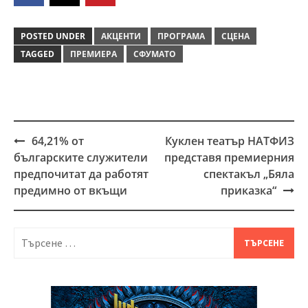
POSTED UNDER
АКЦЕНТИ
ПРОГРАМА
СЦЕНА
TAGGED
ПРЕМИЕРА
СФУМАТО
64,21% от
Куклен театър НАТФИЗ
Post
българските служители
представя премиерния
navigation
предпочитат да работят
спектакъл „Бяла
предимно от вкъщи
приказка“
Търсене
за: