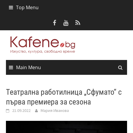
Skip
Top Menu
to
content
Main Menu
Театрална работилница „Сфумато“ с
първа премиера за сезона
21.09.2022
Мария Иванова