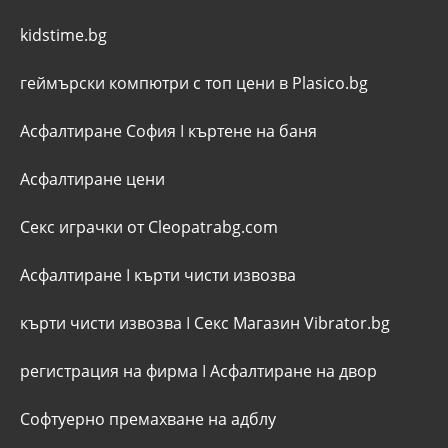
kidstime.bg
геймърски компютри с топ цени в Plasico.bg
Асфалтиране София
I
къртене на баня
Асфалтиране цени
Секс играчки от Cleopatrabg.com
Асфалтиране
I
кърти чисти извозва
кърти чисти извозва
I
Секс Магазин Vibrator.bg
регистрация на фирма
I
Асфалтиране на двор
Софтуерно премахване на адблу