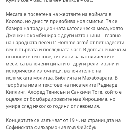
Кумпиков – бас, Пламен Бейков – бас.
Месата е посветена на жертвите на войната в
Косово, но днес тя придобива нов смисъл. Тя се
базира на традиционната католическа меса, която
Дженкинс комбинира с други източници – главно
на народната песен L’ Homme armé от петнадесети
век в първата и последната част. В допълнение към
основните текстове, типични за католическите
меси, са включени цитати от други религиозни и
исторически източници, включително на
ислямската молитва, Библията и Махабхарата. В
творбата има и текстове на писателите Ръдиард
Киплинг, Алфред Тенисън и Санкичи Тоге, който е
оцелял от бомбардировките над Хирошима, но
умира след няколко години от левкемия.
Концертите се излъчват от 19 ч. на страницата на
Софийската филхармония във Фейсбук