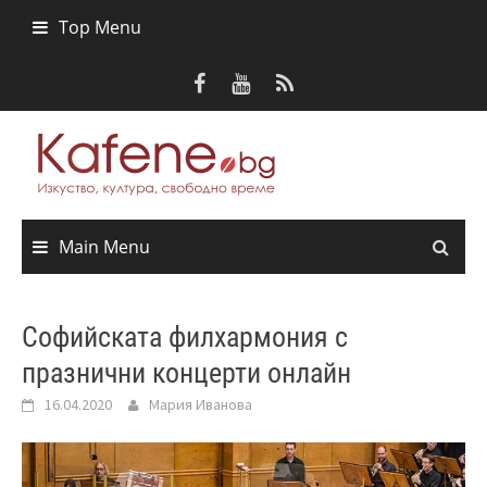
Skip
Top Menu
to
content
Main Menu
Сoфийската филхармония с
празнични концерти онлайн
16.04.2020
Мария Иванова