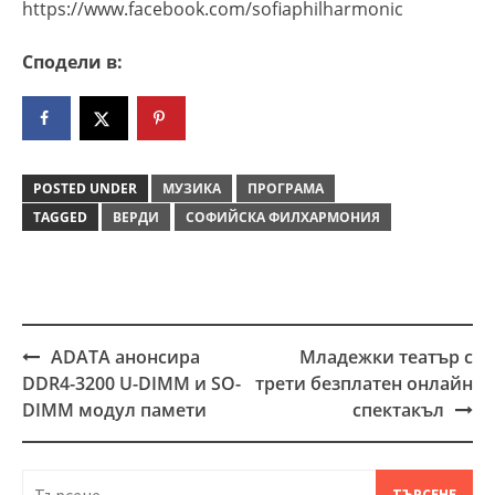
https://www.facebook.com/sofiaphilharmonic
Сподели в:
POSTED UNDER
МУЗИКА
ПРОГРАМА
TAGGED
ВЕРДИ
СOФИЙСКА ФИЛХАРМОНИЯ
ADATA анонсира
Младежки театър с
Post
DDR4-3200 U-DIMM и SO-
трети безплатен онлайн
navigation
DIMM модул памети
спектакъл
Търсене