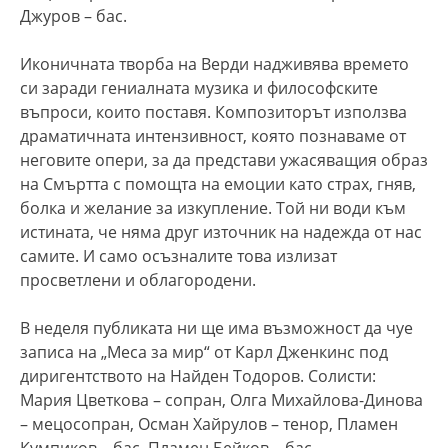
Джуров – бас.
Иконичната творба на Верди надживява времето
си заради гениалната музика и философските
въпроси, които поставя. Композиторът използва
драматичната интензивност, която познаваме от
неговите опери, за да представи ужасяващия образ
на Смъртта с помощта на емоции като страх, гняв,
болка и желание за изкупление. Той ни води към
истината, че няма друг източник на надежда от нас
самите. И само осъзналите това излизат
просветлени и облагородени.
В неделя публиката ни ще има възможност да чуе
записа на „Меса за мир“ от Карл Дженкинс под
диригентството на Найден Тодоров. Солисти:
Мария Цветкова – сопран, Олга Михайлова-Динова
– мецосопран, Осман Хайрулов – тенор, Пламен