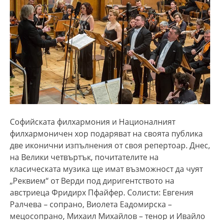
Софийската филхармония и Националният
филхармоничен хор подаряват на своята публика
две иконични изпълнения от своя репертоар. Днес,
на Велики четвъртък, почитателите на
класическата музика ще имат възможност да чуят
„Реквием“ от Верди под диригентството на
австриеца Фридирх Пфайфер. Солисти: Евгения
Ралчева – сопрано, Виолета Еадомирска –
мецосопрано, Михаил Михайлов – тенор и Ивайло