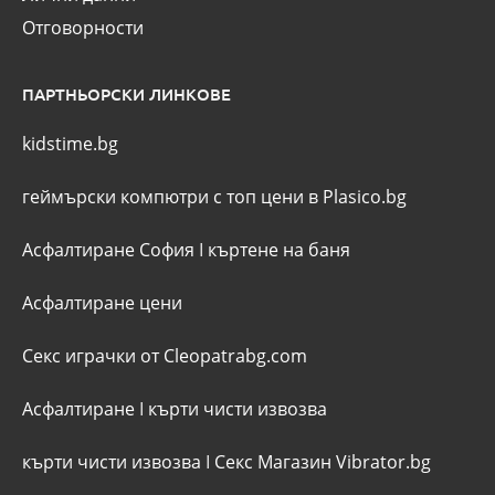
Отговорности
ПАРТНЬОРСКИ ЛИНКОВЕ
kidstime.bg
геймърски компютри с топ цени в Plasico.bg
Асфалтиране София
I
къртене на баня
Асфалтиране цени
Секс играчки от Cleopatrabg.com
Асфалтиране
I
кърти чисти извозва
кърти чисти извозва
I
Секс Магазин Vibrator.bg