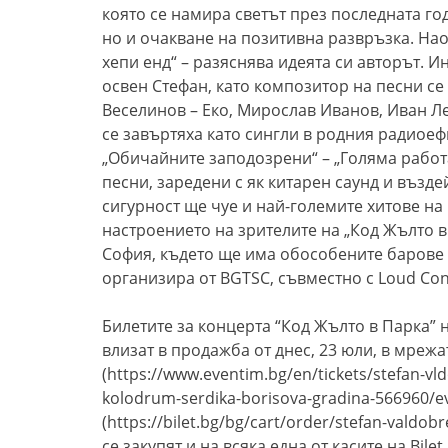
която се намира светът през последната го
но и очакване на позитивна развръзка. Нао
хепи енд“ – разяснява идеята си авторът. И
освен Стефан, като
композитор
на песни се 
Веселинов – Еко, Мирослав Иванов, Иван Ле
се завъртяха като сингли в родния радиоеф
„Обичайните заподозрени“ – „Голяма работа
песни, заредени с як китарен саунд и възде
сигурност ще чуе и най-големите хитове на
настроението на зрителите на „Код Жълто
в
София, където ще има обособените барове 
организира от
BGTSC,
съвместно с
Loud Con
Билетите за концерта
“
Код Жълто в Парка
”
влизат в продажба от днес,
23 юли
, в мрежа
(
https://www.eventim.bg/en/tickets/stefan-vl
kolodrum-serdika-borisova-gradina-566960/e
(
https://bilet.bg/bg/cart/order/stefan-valdob
се закупят и на всяка една от касите на
Bilet