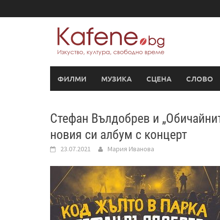
Skip
to
content
ФИЛМИ
МУЗИКА
СЦЕНА
СЛОВО
Стефан Вълдобрев и „Обичайни
новия си албум с концерт
23.07.2021
Мария Иванова