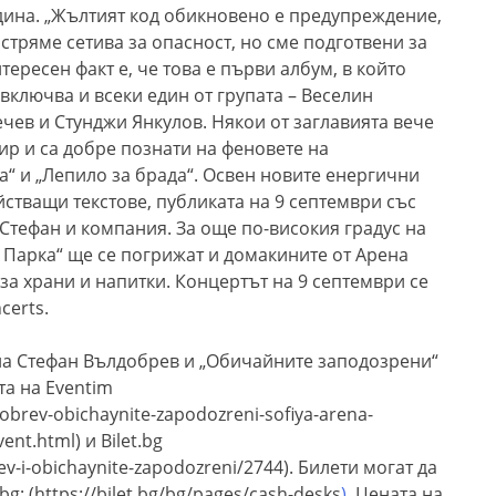
дина.
„Жълтият код обикновено е предупреждение,
стряме сетива за опасност, но сме подготвени за
н
тересен факт е, че това е първи албум, в който
включва и всеки един от групата – Веселин
чев и Стунджи Янкулов. Някои от заглавията вече
ир и са добре познати на феновете на
“ и „Лепило за брада“
.
Освен новите енергични
йстващи текстове, публиката на 9 септември със
 Стефан и компания. За още по-високия градус на
 Парка“ ще се погрижат и домакините от Арена
з
а храни и нап
итки.
Концертът на 9 септември се
certs.
на Стефан Вълдобрев и „Обичайните заподозрени“
та на Eventim
dobrev-obichaynite-zapodozreni-sofiya-arena-
vent.html
) и
Bilet.bg
rev-i-obichaynite-zapodozreni/2744
).
Билети могат да
.bg
:
(
https://bilet.bg/bg/pages/cash-desks
)
. Це
ната на