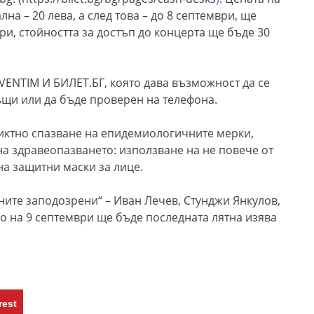
на – 20 лева, а след това – до 8 септември, ще
ври, стойността за достъп до концерта ще бъде 30
VENTIM
И БИЛЕТ.БГ, която дава възможност да се
къщи
или да бъде проверен на телефона.
риктно спазване на епидемиологичните мерки,
а здравеопазването: използване на не повече от
на защитни маски за лице.
ите заподозрени“ – Иван Лечев, Стунджи Янкулов,
о на 9 септември
ще бъде
последната лятна изява
rest