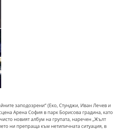
айните заподозрени“
(
Еко, Стунджи, Иван Лечев и
 сцена Арена София в парк Борисова градина
,
като
 чисто новият албум на групата, наречен
„Жълт
ието ни препраща към нетипичната ситуация, в