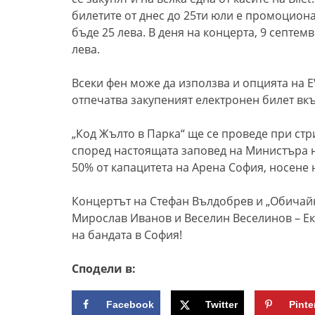
билетите
о
т днес до 25ти юли е промоционал
бъде 25 лева. В деня на концерта, 9 септем
лева.
Всеки фен може да използва и опцията на E
отпечатва закупеният електронен билет в
„Код Жълто в Парка“ ще се проведе при ст
според настоящата заповед на Министъра н
50% от капацитета на Арена София, носене 
К
онцертът на
С
тефан Вълдобрев и „Обичайн
Мирослав Иванов и Веселин Веселинов – Ек
на бандата в София!
Сподели в:
Facebook
Twitter
Pinte