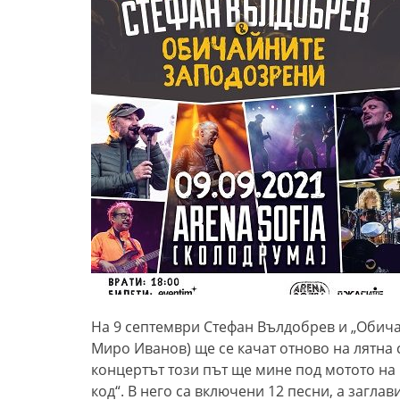
На 9 септември Стефан Вълдобрев и „Обич
Миро Иванов
)
ще се качат отново на лятна
концертът този път ще мине под мотото на
код“
.
В него
са включени 12 песни, а заглав