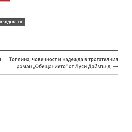
 ВЪЛДОБРЕВ
и
Топлина, човечност и надежда в трогателния
роман „Обещанието“ от Луси Даймънд