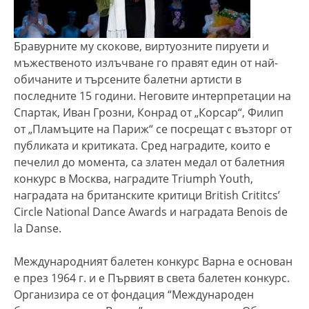
Бравурните му скокове, виртуозните пируети и
мъжественото излъчване го правят един от най-
обичаните и търсените балетни артисти в
последните 15 години. Неговите интерпретации на
Спартак, Иван Грозни, Конрад от „Корсар“, Филип
от „Пламъците на Париж“ се посрещат с възторг от
публиката и критиката. Сред наградите, които е
печелил до момента, са златен медал от балетния
конкурс в Москва, наградите Triumph Youth,
наградата на британските критици British Crititcs’
Circle National Dance Awards и наградата Benois de
la Danse.
Международният балетен конкурс Варна е основан
е през 1964 г. и е Първият в света балетен конкурс.
Организира се от фондация “Международен