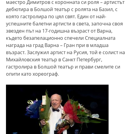
маестро Димитров с коронната си роля – артистът
дебютира в Болшой театър с ролята на Базил, с
която гастролира по цял свят. Един от най-
успешните балетни артисти в света, започна своя
звезден път на 17-годишна възраст от Варна,
където безапелационно спечели Специалната
награда на град Варна – Гран при в младша
възраст. Заслужил артист на Русия, той е солист на
Михайловския театър в Санкт Петербург,
гастролира в Болшой театър и прави смелите си
опити като хореограф.