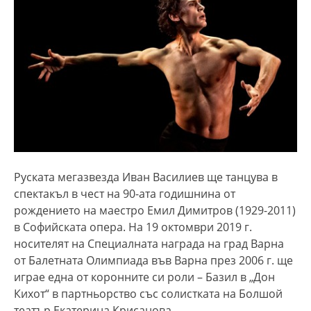
Руската мегазвезда Иван Василиев ще танцува в
спектакъл в чест на 90-ата годишнина от
рождението на маестро Емил Димитров (1929-2011)
в Софийската опера. На 19 октомври 2019 г.
носителят на Специалната награда на град Варна
от Балетната Олимпиада във Варна през 2006 г. ще
играе една от коронните си роли – Базил в „Дон
Кихот“ в партньорство със солистката на Болшой
театър Екатерина Крисанова.