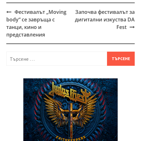
Фестивалът „Moving
Започва фестивалът за
Post
body“ се завръща с
дигитални изкуства DA
navigation
танци, кино и
Fest
представления
Търсене
за: