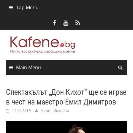
Skip
Top Menu
to
content
Main Menu
Спектакълът „Дон Кихот“ ще се играе
в чест на маестро Емил Димитров
14.10.2019
Мария Иванова