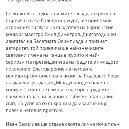
Спектакълът с една от ярките звезди, открити на
първия в света балетен конкурс, ще припомни
огромните заслуги на създателя на Варненския
конкурс маестро Емил Димитров. Дългогодишен
двигател на Балетната Олимпиада и признат
авторитет, той привличаше най-значимите
световни имена на танца в журито и най-
сериозните претенденти за наградите от младото
поколение. Благодарение на неговите
мениджърски качества и визия за бъдещето беше
създадена фондация „Международен балетен
конкурс“, която не само изведе през трудните
времена това най-значимо събитие в танцовия
свят, но успя да го съхрани и да издигне още
повече неговия престиж.
Иван Василиев ще отдаде своята лична почит към