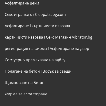
Асфалтиране цени
Секс играчки от Cleopatrabg.com
Асфалтиране
I
кърти чисти извозва
кърти чисти извозва
I
Секс Магазин Vibrator.bg
регистрация на фирма
I
Асфалтиране на двор
Софтуерно премахване на адблу
Полагане на бетон
I
Восък за свещи
Щамповане на Бетон
Фирма за асфалтиране