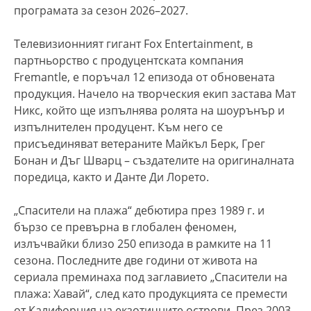
програмата за сезон 2026–2027.
Телевизионният гигант Fox Entertainment, в
партньорство с продуцентската компания
Fremantle, е поръчал 12 епизода от обновената
продукция. Начело на творческия екип застава Мат
Никс, който ще изпълнява ролята на шоурънър и
изпълнителен продуцент. Към него се
присъединяват ветераните Майкъл Берк, Грег
Бонан и Дъг Шварц – създателите на оригиналната
поредица, както и Данте Ди Лорето.
„Спасители на плажа“ дебютира през 1989 г. и
бързо се превърна в глобален феномен,
излъчвайки близо 250 епизода в рамките на 11
сезона. Последните две години от живота на
сериала преминаха под заглавието „Спасители на
плажа: Хавай“, след като продукцията се премести
от Калифорния на екзотичните острови. През 2003