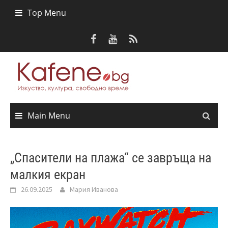
Skip
Top Menu
to
content
Main Menu
„Спасители на плажа“ се завръща на
малкия екран
26.09.2025
Мария Иванова