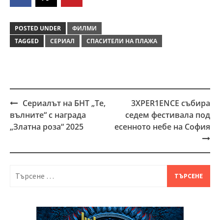
POSTED UNDER
ФИЛМИ
TAGGED
СЕРИАЛ
СПАСИТЕЛИ НА ПЛАЖА
Сериалът на БНТ „Те,
3XPER1ENCE събира
Post
вълните“ с награда
седем фестивала под
navigation
„Златна роза“ 2025
есенното небе на София
Търсене
за: