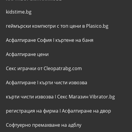
kidstime.bg
геймърски компютри с топ цени в Plasico.bg
Асфалтиране София
I
къртене на баня
Асфалтиране цени
Секс играчки от Cleopatrabg.com
Асфалтиране
I
кърти чисти извозва
кърти чисти извозва
I
Секс Магазин Vibrator.bg
регистрация на фирма
I
Асфалтиране на двор
Софтуерно премахване на адблу