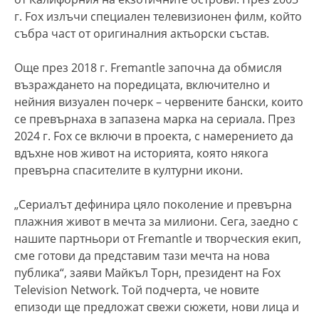
г. Fox излъчи специален телевизионен филм, който
събра част от оригиналния актьорски състав.
Още през 2018 г. Fremantle започна да обмисля
възраждането на поредицата, включително и
нейния визуален почерк – червените бански, които
се превърнаха в запазена марка на сериала. През
2024 г. Fox се включи в проекта, с намерението да
вдъхне нов живот на историята, която някога
превърна спасителите в културни икони.
„Сериалът дефинира цяло поколение и превърна
плажния живот в мечта за милиони. Сега, заедно с
нашите партньори от Fremantle и творческия екип,
сме готови да представим тази мечта на нова
публика“, заяви Майкъл Торн, президент на Fox
Television Network. Той подчерта, че новите
епизоди ще предложат свежи сюжети, нови лица и