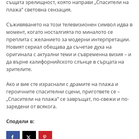
същата зрелищност, която направи „Спасители на
плажа“ световна сензация.
Съживяването на този телевизионен символ идва в
момент, когато носталгията по миналото се
преплита с желанието за модерни интерпретации.
Новият сериал обещава да съчетае духа на
оригинала с актуални теми и съвременна визия – и
да върне калифорнийското слънце в сърцата на
зрителите.
Ако и вие сте израснали с драмите на плажа и
героичните спасителни сцени, пригответе се –
„Спасители на плажа“ се завръщат, по-свежи и по-
заредени от всякога.
Сподели в: