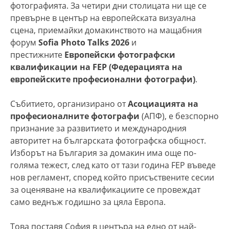
фотографията. За четири дни столицата ни ще се
превърне в център на европейската визуална
сцена, приемайки домакинството на мащабния
форум
Sofia Photo Talks 2026
и
престижните
Европейски фотографски
квалификации на FEP (Федерацията на
европейските професионални фотографи)
.
Събитието, организирано от
Асоциацията на
професионалните фотографи
(АПФ), е безспорно
признание за развитието и международния
авторитет на българската фотографска общност.
Изборът на България за домакин има още по-
голяма тежест, след като от тази година FEP въведе
нов регламент, според който присъствените сесии
за оценяване на квалификациите се провеждат
само веднъж годишно за цяла Европа.
Това поставя София в центъра на едно от най-