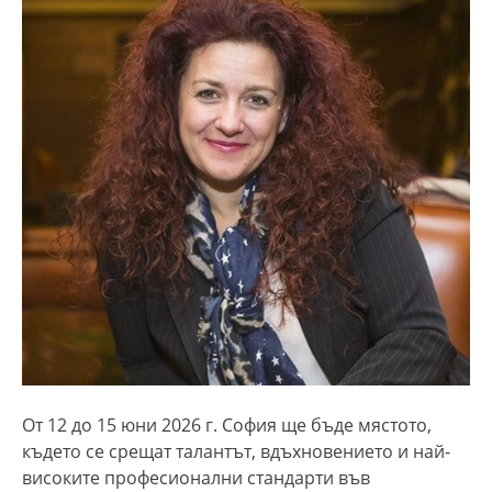
От 12 до 15 юни 2026 г. София ще бъде мястото,
където се срещат талантът, вдъхновението и най-
високите професионални стандарти във