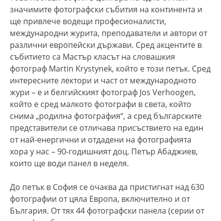
значимите фотографски събития на континента и
ще привлече водещи професионалисти,
международни журита, преподаватели и автори от
различни европейски държави. Сред акцентите в
събитието са Мастър класът на словашкия
фотограф Martin Krystynek, който е този петък. Сред
интересните лектори и част от международното
жури – е и белгийският фотограф Jos Verhoogen,
който е сред малкото фотографи в света, който
снима „родилна фотография“, а сред българските
представители се отличава присъствието на един
от най-енергични и отдадени на фотографията
хора у нас – 90-годишният доц. Петър Абаджиев,
които ще води панел в неделя.
До петък в София се очаква да пристигнат над 630
фотографии от цяла Европа, включително и от
България. От тях 44 фотографски панела (серии от