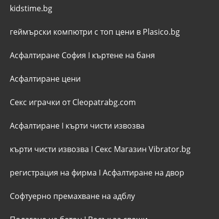
kidstime.bg
геймърски компютри с топ цени в Plasico.bg
Асфалтиране София
I
къртене на баня
Асфалтиране цени
Секс играчки от Cleopatrabg.com
Асфалтиране
I
кърти чисти извозва
кърти чисти извозва
I
Секс Магазин Vibrator.bg
регистрация на фирма
I
Асфалтиране на двор
Софтуерно премахване на адблу