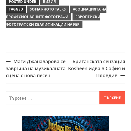
POSTED UNDER
ВИЗИЯ
TAGGED
SOFIA PHOTO TALKS
АСОЦИАЦИЯТА НА
ПРОФЕСИОНАЛНИТЕ ФОТОГРАФИ
ЕВРОПЕЙСКИ
ФОТОГРАФСКИ КВАЛИФИКАЦИИ НА FEP
Маги Джанаварова се
Британската сензация
Post
завръща на музикалната
Kosheen идва в София и
navigation
сцена с нова песен
Пловдив
Търсене
за: