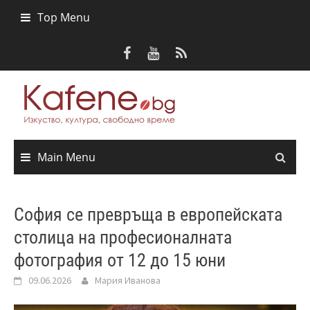
Skip
Top Menu
to
content
Main Menu
София се превръща в европейската
столица на професионалната
фотография от 12 до 15 юни
09.06.2026
Мария Иванова