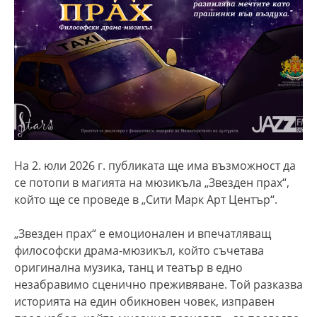
На 2. юли 2026 г. публиката ще има възможност да
се потопи в магията на мюзикъла „Звезден прах“,
който ще се проведе в „Сити Марк Арт Център“.
„Звезден прах“ е емоционален и впечатляващ
философски драма-мюзикъл, който съчетава
оригинална музика, танц и театър в едно
незабравимо сценично преживяване. Той разказва
историята на един обикновен човек, изправен