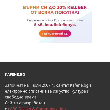
KAFENE.BG
Започнат на 1 юли 2007 г., сайтът Kafene.bg e
eлектронно списание за изкуство, култура и
свободно време.
Сайтът е разработен
от
ABC Design & Communication