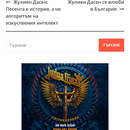
Жулиен Дасен:
Жулиен Дасен се влюби
Post
Песента е история, а не
в България
navigation
алгоритъм на
изкуствения интелект
Търсене
за: