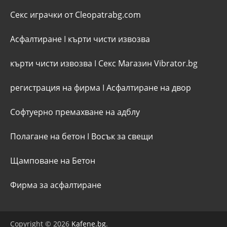
Секс играчки от Cleopatrabg.com
Асфалтиране
I
кърти чисти извозва
кърти чисти извозва
I
Секс Магазин Vibrator.bg
регистрация на фирма
I
Асфалтиране на двор
Софтуерно премахване на адблу
Полагане на бетон
I
Восък за свещи
Щамповане на Бетон
Фирма за асфалтиране
Copyright © 2026
Kafene.bg
.