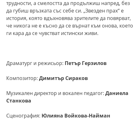
трудности, а смелостта да продължиш напред, без
да губиш връзката със себе си. „Звезден прах“ е
история, която вдъхновява зрителите да повярват,
че никога не е късно да се върнат към онова, което
ги кара да се чувстват истински живи.
Драматург и режисьор:
Петър Герзилов
Композитор:
Димитър Сираков
Музикален директор и вокален педагог:
Даниела
Станкова
Сценография:
Юлияна Войкова-Найман