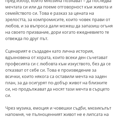
пред избор, който мнозина познават – да последва
мечтата си или да поеме отговорност към живота и
семейството си. Това е разказ за цената на
зрелостта, за компромисите, които човек прави от
любов, и за въпроса дали можеш да запазиш огъня
на своето призвание, дори когато ежедневието те
отвежда по друг път.
Сценарият е създаден като лична история,
вдъхновена от хората, които всеки ден съчетават
професията си с любовта към изкуството, без да се
отказват от себе си. Това е произведение за
всички, които някога са оставили мечта на заден
план, за да осигурят по-добър живот на близките
си, но продължават да носят тази мечта в сърцето
си.
Чрез музика, емоция и човешки съдби, мюзикълът
напомня, че пълноценният живот не е липсата на