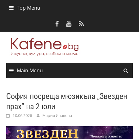
Skip
Top Menu
to
content
Main Menu
София посреща мюзикъла „Звезден
прах“ на 2 юли
10.06.2026
Мария Иванова