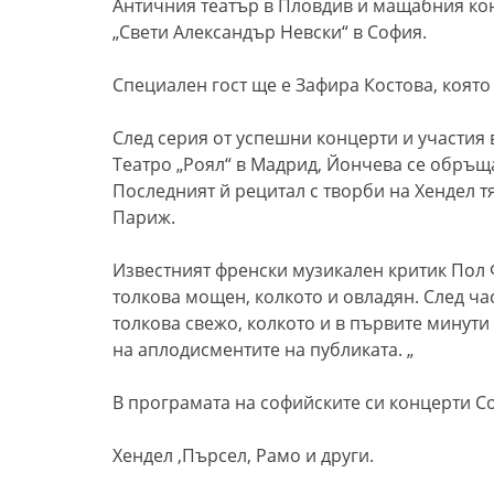
Античния театър в Пловдив и мащабния ко
„Свети Александър Невски“ в София.
Специален гост ще е Зафира Костова, която 
След серия от успешни концерти и участия в
Театро „Роял“ в Мадрид, Йончева се обръща
Последният й рецитал с творби на Хендел тя
Париж.
Известният френски музикален критик Пол 
толкова мощен, колкото и овладян. След ча
толкова свежо, колкото и в първите минути 
на аплодисментите на публиката. „
В програмата на софийските си концерти 
Хендел ,Пърсел, Рамо и други.