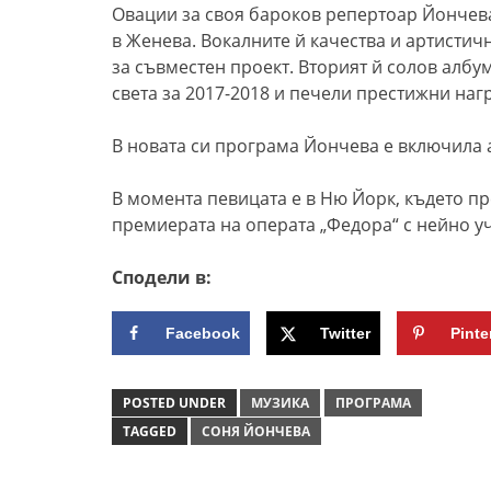
Овации за своя бароков репертоар Йончева
в Женева. Вокалните й качества и артистичн
за съвместен проект. Вторият й солов албу
света за 2017-2018 и печели престижни нагр
В новата си програма Йончева е включила 
В момента певицата е в Ню Йорк, където пр
премиерата на операта „Федора“ с нейно уч
Сподели в:
Facebook
Twitter
Pinte
POSTED UNDER
МУЗИКА
ПРОГРАМА
TAGGED
СОНЯ ЙОНЧЕВА