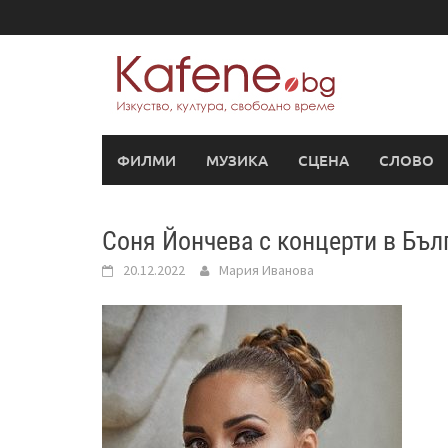
Skip
to
content
ФИЛМИ
МУЗИКА
СЦЕНА
СЛОВО
Соня Йончева с концерти в Бъл
20.12.2022
Мария Иванова