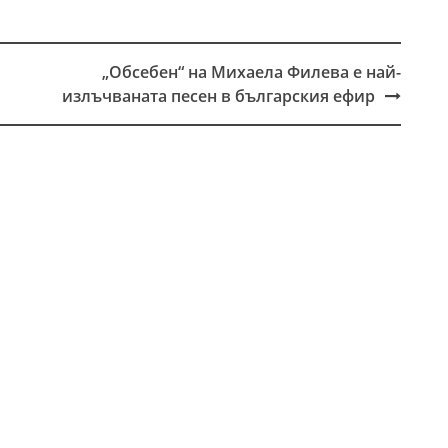
„Обсебен“ на Михаела Филева е най-
излъчваната песен в българския ефир