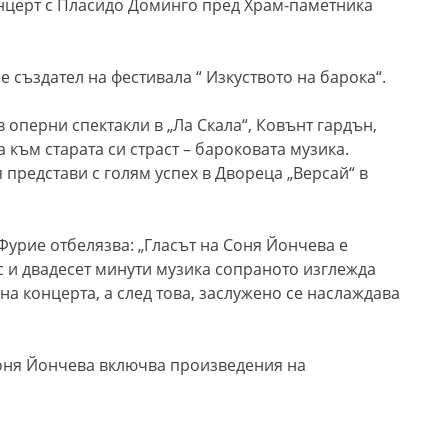
нцерт с Пласидо Доминго пред Храм-паметника
е създател на фестивала “ Изкуството на барока“.
 оперни спектакли в „Ла Скала“, Ковънт гардън,
 към старата си страст – бароковата музика.
 представи с голям успех в Двореца „Версай“ в
Фурие отбелязва: „Гласът на Соня Йончева е
с и двадесет минути музика сопраното изглежда
на концерта, а след това, заслужено се наслаждава
Соня Йончева включва произведения на