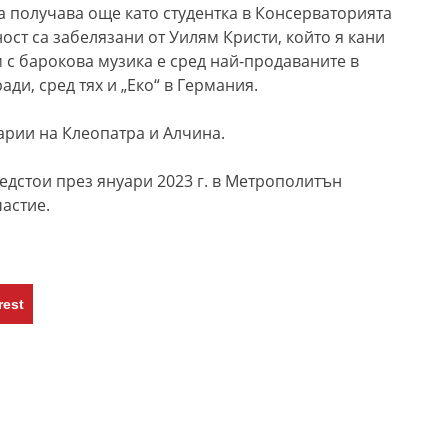
 получава още като студентка в Консерваторията
ост са забелязани от Уилям Кристи, който я кани
м с барокова музика е сред най-продаваните в
ади, сред тях и „Еко“ в Германия.
арии на Клеопатра и Алчина.
едстои през януари 2023 г. в Метрополитън
астие.
rest