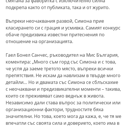
смятана за фаворитка с изключително силна
подкрепа както от публиката, така и от журито.
Въпреки неочаквания развой, Симона прие
класирането си с грация и усмивка. Самият конкурс
обаче предизвика известни притеснения по
отношение на организацията.
Гаел Бонел Санчес, ръководител на Мис България,
коментира: „Много съм горд със Симона и с това,
че успя да заеме третото място, въпреки всички
препятствия. Не искам да навлизам в твърде много
детайли… Но и двамата със Симона се сблъскахме
с неочаквани и предизвикателни моменти – такива,
които се преживяват само веднъж в живота.
Независимо дали става въпрос за политически или
организационни фактори, трудностите бяха
значителни. Но това, което мога да кажа, е, че тя ме
впечатли със своята сила и доверието, което има в