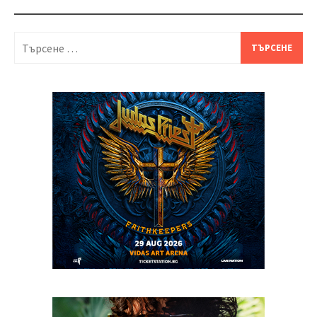
Търсене
за: