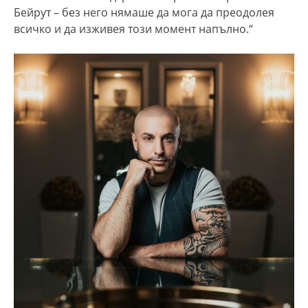
Бейрут – без него нямаше да мога да преодолея
всичко и да изживея този момент напълно.“