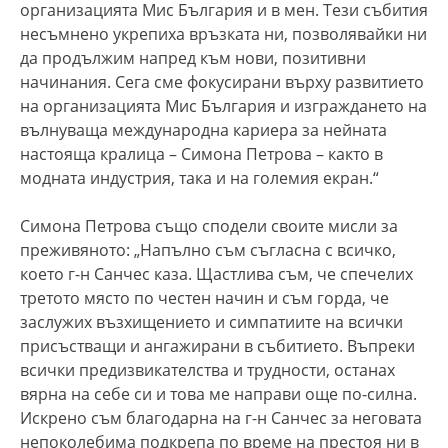
организацията Мис България и в мен. Тези събития
несъмнено укрепиха връзката ни, позволявайки ни
да продължим напред към нови, позитивни
начинания. Сега сме фокусирани върху развитието
на организацията Мис България и изграждането на
вълнуваща международна кариера за нейната
настояща кралица – Симона Петрова – както в
модната индустрия, така и на големия екран.“
Симона Петрова също сподели своите мисли за
преживяното: „Напълно съм съгласна с всичко,
което г-н Санчес каза. Щастлива съм, че спечелих
третото място по честен начин и съм горда, че
заслужих възхищението и симпатиите на всички
присъстващи и ангажирани в събитието. Въпреки
всички предизвикателства и трудности, останах
вярна на себе си и това ме направи още по-силна.
Искрено съм благодарна на г-н Санчес за неговата
непоколебима подкрепа по време на престоя ни в