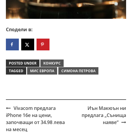
Сподели в:
POSTED UNDER
КОНКУРС
TAGGED
МИС ЕВРОПА
СИМОНА ПЕТРОВА
Vivacom предлага
Иън Макюън ни
Post
iPhone 16e на цени,
предлага „Сънища
navigation
започващи от 34.98 лева
наяве“
на месец