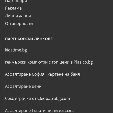
Партньори
Реклама
Лични данни
Отговорности
ПАРТНЬОРСКИ ЛИНКОВЕ
kidstime.bg
геймърски компютри с топ цени в Plasico.bg
Асфалтиране София
I
къртене на баня
Асфалтиране цени
Секс играчки от Cleopatrabg.com
Асфалтиране
I
кърти чисти извозва