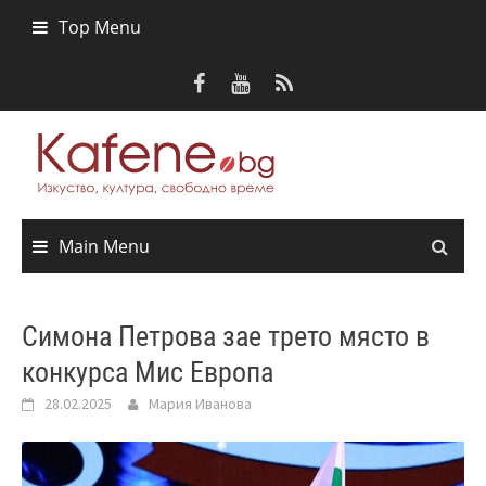
Skip
Top Menu
to
content
Main Menu
Симона Петрова зае трето място в
конкурса Мис Европа
28.02.2025
Мария Иванова