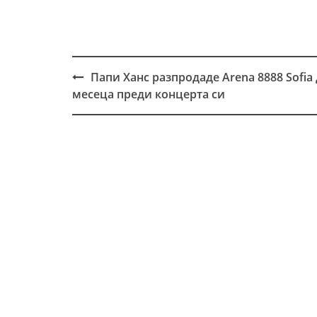
Папи Ханс разпродаде Arena 8888 Sofia
Post
месеца преди концерта си
navigation