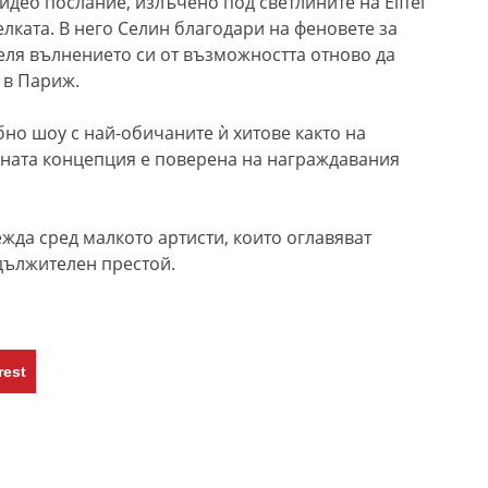
ео послание, излъчено под светлините на Eiffel
лката. В него Селин благодари на феновете за
еля вълнението си от възможността отново да
 в Париж.
о шоу с най-обичаните ѝ хитове както на
ичната концепция е поверена на награждавания
ежда сред малкото артисти, които оглавяват
одължителен престой.
rest