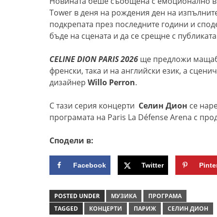
Новината беше съобщена с емоционално вид
Tower в деня на рождения ден на изпълните
подкрепата през последните години и спод
бъде на сцената и да се срещне с публиката
CELINE DION PARIS 2026
ще предложи мащабн
френски, така и на английски език, а сцен
дизайнер
Willo Perron
.
С тази серия концерти
Селин Дион
се нар
програмата на Paris La Défense Arena с пр
Сподели в:
Facebook
Twitter
Pinte
POSTED UNDER
МУЗИКА
ПРОГРАМА
TAGGED
КОНЦЕРТИ
ПАРИЖ
СЕЛИН ДИОН