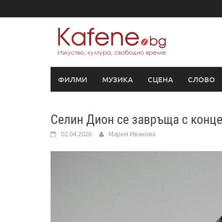
Skip
to
content
ФИЛМИ
МУЗИКА
СЦЕНА
СЛОВО
Селин Дион се завръща с конц
02.04.2026
Мария Иванова