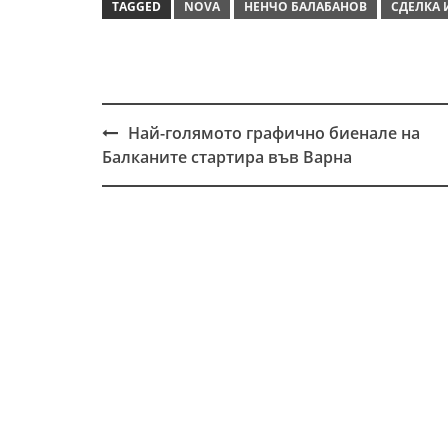
TAGGED
NOVA
НЕНЧО БАЛАБАНОВ
СДЕЛКА 
Най-голямото графично биенале на
Post
Балканите стартира във Варна
navigation