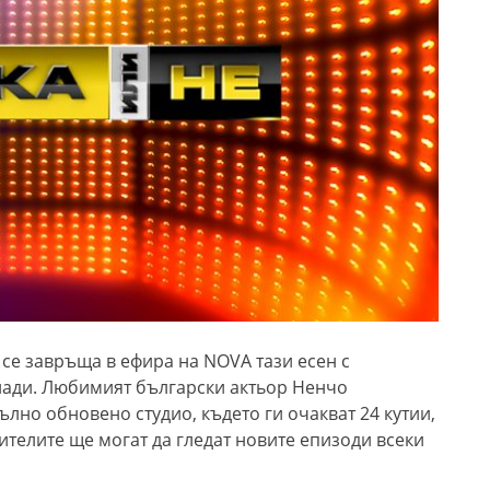
се завръща в ефира на NOVA тази есен с
нади. Любимият български актьор Ненчо
лно обновено студио, където ги очакват 24 кутии,
рителите ще могат да гледат новите епизоди всеки