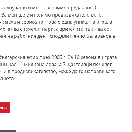
а вълнуващо и много любимо предаване. С
 За мен ще е и голямо предизвикателството,
 смеха и сериозно. Това е една уникална игра, в
огат да спечелят пари, а зрителите пък – да се
рая на работния ден“, сподели Ненчо Балабанов в
българския ефир през 2005 г. За 10 сезона в играта
дени над 11 милиона лева, а 7 щастливци печелят
ючи в предизвикателство, може да го направи като
ването.
rest