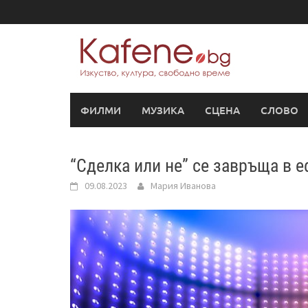
Skip
to
content
ФИЛМИ
МУЗИКА
СЦЕНА
СЛОВО
“Сделка или не” се завръща в 
09.08.2023
Мария Иванова