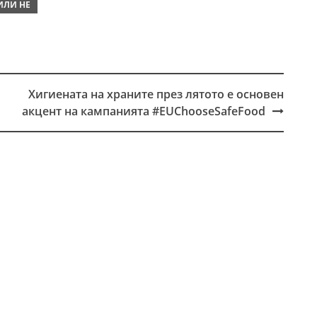
ИЛИ НЕ
Хигиената на храните през лятото е основен
акцент на кампанията #EUChooseSafeFood