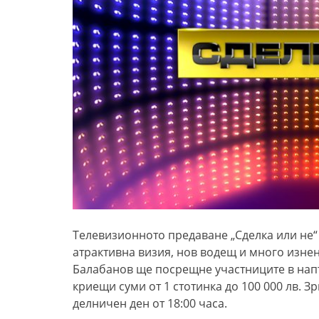
Tелевизионното предаване „Сделка или не“ 
атрактивна визия, нов водещ и много изне
Балабанов ще посрещне участниците в напъ
криещи суми от 1 стотинка до 100 000 лв. З
делничен ден от 18:00 часа.