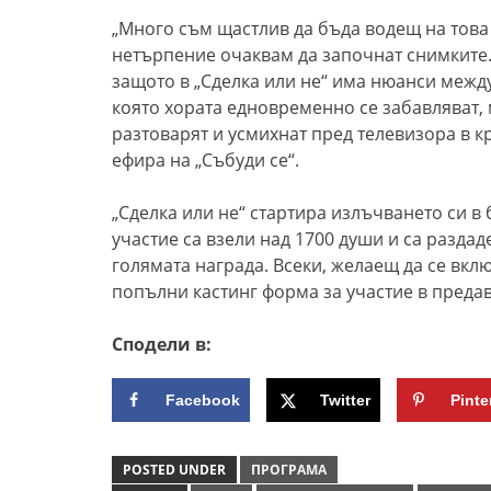
„Много съм щастлив да бъда водещ на тов
нетърпение очаквам да започнат снимките.
защото в „Сделка или не“ има нюанси между
която хората едновременно се забавляват, м
разтоварят и усмихнат пред телевизора в к
ефира на „Събуди се“.
„Сделка или не“ стартира излъчването си в 
участие са взели над 1700 души и са разда
голямата награда. Всеки, желаещ да се вкл
попълни кастинг форма за участие в преда
Сподели в:
Facebook
Twitter
Pinte
POSTED UNDER
ПРОГРАМА