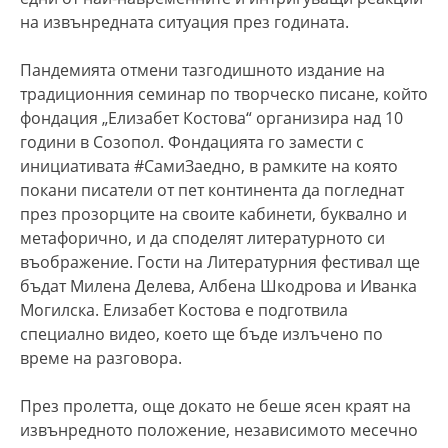
на извънредната ситуация през годината.
Пандемията отмени тазгодишното издание на
традиционния семинар по творческо писане, който
фондация „Елизабет Костова“ организира над 10
години в Созопол. Фондацията го замести с
инициативата #СамиЗаедно, в рамките на която
покани писатели от пет континента да погледнат
през прозорците на своите кабинети, буквално и
метафорично, и да споделят литературното си
въображение. Гости на Литературния фестивал ще
бъдат Милена Делева, Албена Шкодрова и Иванка
Могилска. Елизабет Костова е подготвила
специално видео, което ще бъде излъчено по
време на разговора.
През пролетта, още докато не беше ясен краят на
извънредното положение, независимото месечно