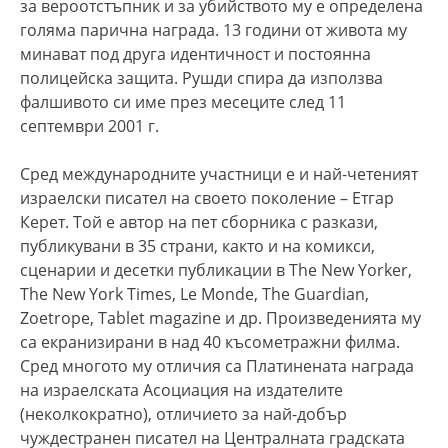
за вероотстъпник и за убийството му е определена
голяма парична награда. 13 години от живота му
минават под друга идентичност и постоянна
полицейска защита. Рушди спира да използва
фалшивото си име през месеците след 11
септември 2001 г.
Сред международните участници е и най-четеният
израелски писател на своето поколение – Етгар
Керет. Той е автор на пет сборника с разкази,
публикувани в 35 страни, както и на комикси,
сценарии и десетки публикации в The New Yorker,
The New York Times, Le Monde, The Guardian,
Zoetrope, Tablet magazine и др. Произведенията му
са екранизирани в над 40 късометражни филма.
Сред многото му отличия са Платинената награда
на израелската Асоциация на издателите
(неколкократно), отличието за най-добър
чуждестранен писател на Централната градската