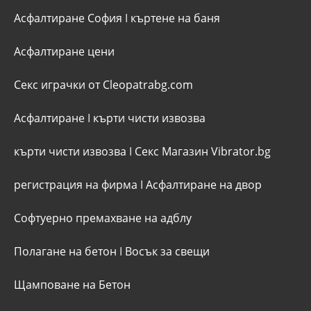
Асфалтиране София
I
къртене на баня
Асфалтиране цени
Секс играчки от Cleopatrabg.com
Асфалтиране
I
кърти чисти извозва
кърти чисти извозва
I
Секс Магазин Vibrator.bg
регистрация на фирма
I
Асфалтиране на двор
Софтуерно премахване на адблу
Полагане на бетон
I
Восък за свещи
Щамповане на Бетон