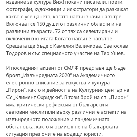
издание за култура Виж! покани писатели, поети,
фотографи, художници и илюстратори да разкажат
какво е усещането, когато навън значи навътре.
Включват се 150 души от различни области и на
различни възрасти. 72 от тях са селектирани и
включени в книгата Когато навън е навътре.
Срещата ще бъде с Камелия Величкова, Светослав
Тодоров и със специалното участие на Тео Ушев.
И последният акцент от СМЛФ представя ще бъде
броят „Извънредната 2020“ на Академичното
електронно списание за изкуства и култура
„Пирон“, както и дейността на Културния център на
СУ „Климент Охридски“. В този брой на сп. „Пирон“
има критически рефлексии от български и
световни мислители върху различните аспекти на
извънредното положение и пандемичната
обстановка, както и осмисляне на българската
ситуация през очите на водещи юристи,