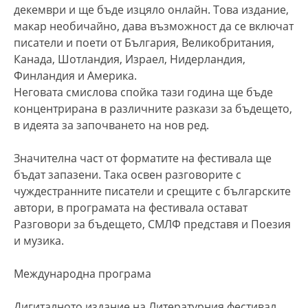
декември и ще бъде изцяло онлайн. Това издание,
макар необичайно, дава възможност да се включат
писатели и поети от България, Великобритания,
Канада, Шотландия, Израел, Нидерландия,
Финландия и Америка.
Неговата смислова спойка тази година ще бъде
концентрирана в различните разкази за бъдещето,
в идеята за започването на нов ред.
Значителна част от форматите на фестивала ще
бъдат запазени. Така освен разговорите с
чуждестранните писатели и срещите с българските
автори, в програмата на фестивала остават
Разговори за бъдещето, СМЛФ представя и Поезия
и музика.
Международна програма
Дигиталното издание на Литературния фестивал