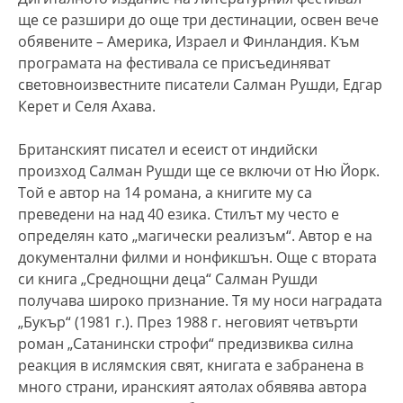
ще се разшири до още три дестинации, освен вече
обявените – Америка, Израел и Финландия. Към
програмата на фестивала се присъединяват
световноизвестните писатели Салман Рушди, Едгар
Керет и Селя Ахава.
Британският писател и есеист от индийски
произход Салман Рушди ще се включи от Ню Йорк.
Той е автор на 14 романа, а книгите му са
преведени на над 40 езика. Стилът му често е
определян като „магически реализъм“. Автор е на
документални филми и нонфикшън. Още с втората
си книга „Среднощни деца“ Салман Рушди
получава широко признание. Тя му носи наградата
„Букър“ (1981 г.). През 1988 г. неговият четвърти
роман „Сатанински строфи“ предизвиква силна
реакция в ислямския свят, книгата е забранена в
много страни, иранският аятолах обявява автора