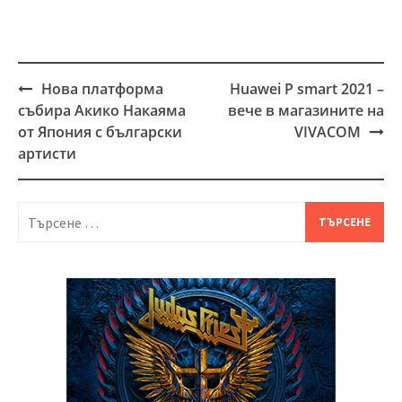
Нова платформа
Huawei P smart 2021 –
Post
събира Акико Накаяма
вече в магазините на
navigation
от Япония с български
VIVACOM
артисти
Търсене
за: