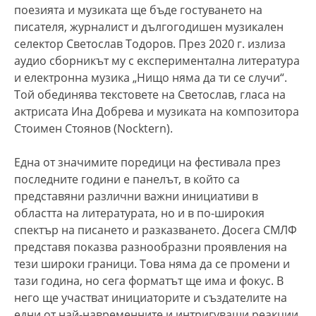
поезията и музиката ще бъде гостуването на
писателя, журналист и дългогодишен музикален
селектор Светослав Тодоров. През 2020 г. излиза
аудио сборникът му с експериментална литература
и електронна музика „Нищо няма да ти се случи“.
Той обединява текстовете на Светослав, гласа на
актрисата Ина Добрева и музиката на композитора
Стоимен Стоянов (Nocktern).
Една от значимите поредици на фестивала през
последните години е панелът, в който са
представяни различни важни инициативи в
областта на литературата, но и в по-широкия
спектър на писането и разказването. Досега СМЛФ
представя показва разнообразни проявления на
тези широки граници. Това няма да се промени и
тази година, но сега форматът ще има и фокус. В
него ще участват инициаторите и създателите на
едни от най-навременните и интригуващи реакции