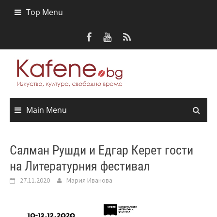
Skip
Top Menu
to
content
Main Menu
Салман Рушди и Едгар Керет гости
на Литературния фестивал
27.11.2020
Мария Иванова