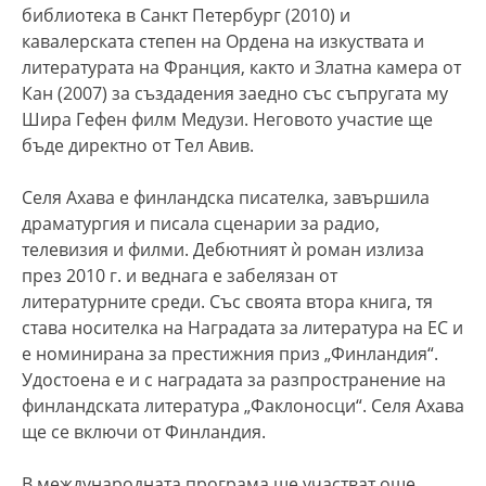
библиотека в Санкт Петербург (2010) и
кавалерската степен на Ордена на изкуствата и
литературата на Франция, както и Златна камера от
Кан (2007) за създадения заедно със съпругата му
Шира Гефен филм Медузи. Неговото участие ще
бъде директно от Тел Авив.
Селя Ахава е финландска писателка, завършила
драматургия и писала сценарии за радио,
телевизия и филми. Дебютният ѝ роман излиза
през 2010 г. и веднага е забелязан от
литературните среди. Със своята втора книга, тя
става носителка на Наградата за литература на ЕС и
е номинирана за престижния приз „Финландия“.
Удостоена е и с наградата за разпространение на
финландската литература „Факлоносци“. Селя Ахава
ще се включи от Финландия.
В международната програма ще участват още