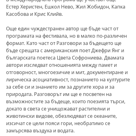
Естер Херистен, Ешкол Нево, Жил Жобидон, Капка
Касобова и Крис Клийв.
Още един чуждестранен автор ще бъде част от
програмата на фестивала, но в малко по-различен
формат. Като част от Разговори за бъдещето ще
бъде срещата с американския поет Джефри Янг и
българската поетеса Цвета Софрониева. Двамата
автори изследват отношенията между памет и
отговорност, многоезичие и мит, документиране и
лирическа асоциативност, познанието на културите
за себе си и знанието им за другите хора и за
природата. Разговорът им ще е посветен на
възможностите за бъдеще, които поезията търси,
докато в света се унищожават растителни и
животински видове, обезлюдяват се океаните,
изсичат се цели пояси гори, необратимо се
замърсява въздуха и водата.