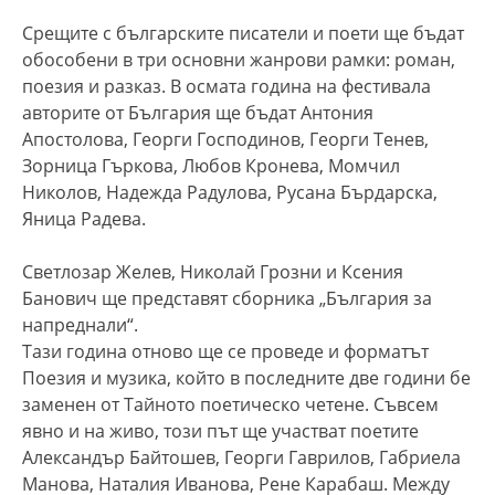
Срещите с българските писатели и поети ще бъдат
обособени в три основни жанрови рамки: роман,
поезия и разказ. В осмата година на фестивала
авторите от България ще бъдат Антония
Апостолова, Георги Господинов, Георги Тенев,
Зорница Гъркова, Любов Кронева, Момчил
Николов, Надежда Радулова, Русана Бърдарска,
Яница Радева.
Светлозар Желев, Николай Грозни и Ксения
Банович ще представят сборника „България за
напреднали“.
Тази година отново ще се проведе и форматът
Поезия и музика, който в последните две години бе
заменен от Тайното поетическо четене. Съвсем
явно и на живо, този път ще участват поетите
Александър Байтошев, Георги Гаврилов, Габриела
Манова, Наталия Иванова, Рене Карабаш. Между