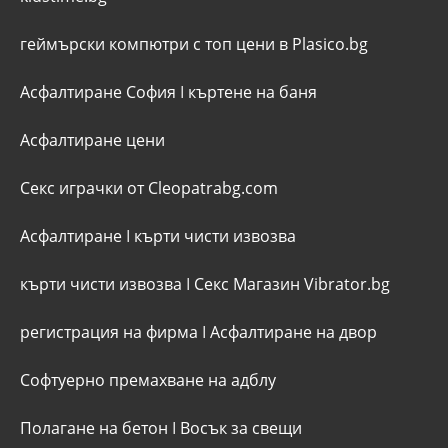
геймърски компютри с топ цени в Plasico.bg
Асфалтиране София
I
къртене на баня
Асфалтиране цени
Секс играчки от Cleopatrabg.com
Асфалтиране
I
кърти чисти извозва
кърти чисти извозва
I
Секс Магазин Vibrator.bg
регистрация на фирма
I
Асфалтиране на двор
Софтуерно премахване на адблу
Полагане на бетон
I
Восък за свещи