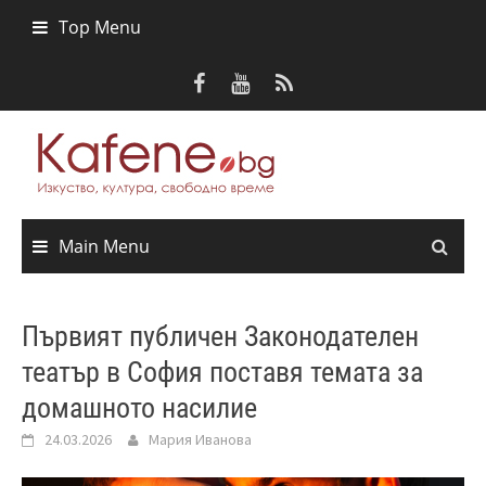
Skip
Top Menu
to
content
Main Menu
Първият публичен Законодателен
театър в София поставя темата за
домашното насилие
24.03.2026
Мария Иванова