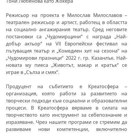
Тони Любенова като Жокера
Режисьор на проекта е Милослав Милославов –
театрален режисьор и артист, работещ в областта
на социално ангажирания театър. Сред неговите
постановки са „Чудомирщини“ с награда „Най-
добър актьор“ на VII Европейски фестивал на
пътуващия театър и „Комедиен хит на сезона“ на
„Чудомирови празници“ 2022 г. гр. Казанлък. Най-
новата му пиеса „Животът, макар и кратък“ се
играе в „Сълза и смях“.
Продуцент на събитието е Креатосфера –
организация, която работи за развитието на
творчески подходи към социални и образователни
процеси. В Креатосфера вярваме в силата на
творчеството като инструмент за себепознание и
изразяване. Чрез нашите програми се стремим да
развиваме нови компетенции, включително