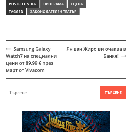
POSTED UNDER
ПРОГРАМА
СЦЕНА
TAGGED
ЗАКОНОДАТЕЛЕН ТЕАТЪР
Samsung Galaxy
Ян ван Жиро ви очаква в
Post
Watch7 на специални
Банкя!
navigation
цени от 89.99 € през
март от Vivacom
Търсене
за: