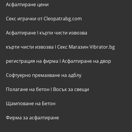
Асфалтиране цени
Секс играчки от Cleopatrabg.com
Асфалтиране
I
кърти чисти извозва
кърти чисти извозва
I
Секс Магазин Vibrator.bg
регистрация на фирма
I
Асфалтиране на двор
Софтуерно премахване на адблу
Полагане на бетон
I
Восък за свещи
Щамповане на Бетон
Фирма за асфалтиране