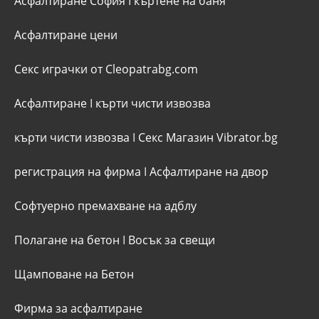
Асфалтиране София
I
къртене на баня
Асфалтиране цени
Секс играчки от Cleopatrabg.com
Асфалтиране
I
кърти чисти извозва
кърти чисти извозва
I
Секс Магазин Vibrator.bg
регистрация на фирма
I
Асфалтиране на двор
Софтуерно премахване на адблу
Полагане на бетон
I
Восък за свещи
Щамповане на Бетон
Фирма за асфалтиране