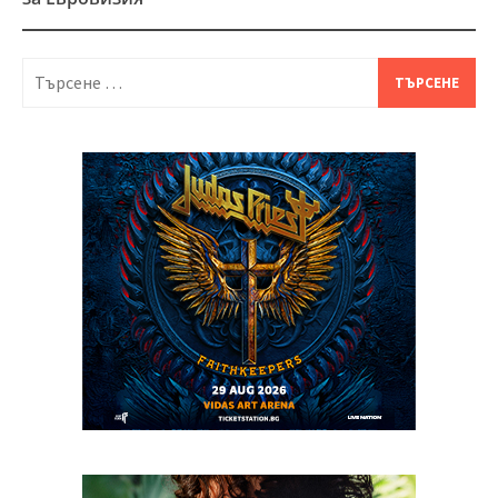
Търсене
за: