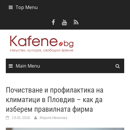
Skip
Top Menu
to
content
Main Menu
Почистване и профилактика на
климатици в Пловдив – как да
изберем правилната фирма
19.01.2026
Мария Иванова