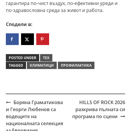
гарантира по-чист въздух, по-ефективни уреди и
по-здравословна среда за живот и работа.
Сподели в:
POSTED UNDER
ТЕХ
TAGGED
КЛИМАТИЦИ
ПРОФИЛАКТИКА
Боряна Граматикова
HILLS OF ROCK 2026
Post
и Георги Любенов са
разкрива пълната си
navigation
водещите на
програма по сцени
националната селекция
за Евровизия