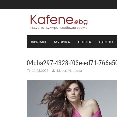
Skip
to
content
ФИЛМИ
МУЗИКА
СЦЕНА
СЛОВО
04cba297-4328-f03e-ed71-766a
11.05.2026
Мария Иванова