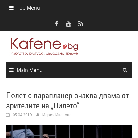
Skip
Top Menu
to
content
Main Menu
Полет с парапланер очаква двама от
зрителите на „Пилето“
05.04.2019
Мария Иванова