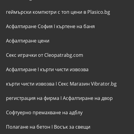
геймърски компютри с топ цени в Plasico.bg
Асфалтиране София
I
къртене на баня
Асфалтиране цени
Секс играчки от Cleopatrabg.com
Асфалтиране
I
кърти чисти извозва
кърти чисти извозва
I
Секс Магазин Vibrator.bg
регистрация на фирма
I
Асфалтиране на двор
Софтуерно премахване на адблу
Полагане на бетон
I
Восък за свещи