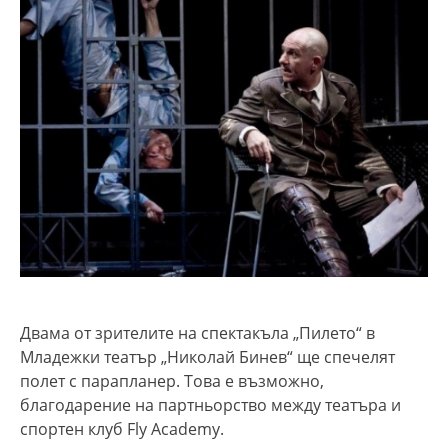
Двама от зрителите на спектакъла „Пилето“ в
Младежки театър „Николай Бинев“ ще спечелят
полет с парапланер. Това е възможно,
благодарение на партньорство между театъра и
спортен клуб Fly Academy.