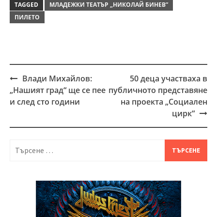
TAGGED
МЛАДЕЖКИ ТЕАТЪР „НИКОЛАЙ БИНЕВ”
ПИЛЕТО
Влади Михайлов:
50 деца участваха в
Post
„Нашият град“ ще се пее
публичното представяне
navigation
и след сто години
на проекта „Социален
цирк“
Търсене
за: