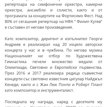
репертоара на симфонични оркестри, камерни
оркестри,
ансамбли и солисти
, както и от
програмата за концертите на Фортисимо Фест. Над
80%
от сегашния репертоар на НФА “
Филип Кутев
“
е съставен от негови произведения.
Като композитор
, диригент и изпълнител Георги
Андреев е реализирал над 20 изцяло авторски
концерта у нас и в чужбина. По негова музика
Националният ни отбор по Художествена
Гимнастика печели множество медали от
Олимпиади, Световни и Европейски първенства.
През 2016 и 2017 реализира редица съвместни
концерти със световно известния цигулар Найджъл
Кенеди, както и с Жан Люк Понти и Роберт Плант
като композитор и инструменталист.
Последната му награда
,
наред с десетките му