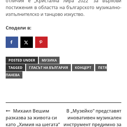
отличия е „
Кристална лира 2022″ за върхови
постижения в областта на българското музикално-
изпълнителско и танцово изкуство.
Сподели в:
POSTED UNDER
МУЗИКА
TAGGED
ГЛАСЪТ НА БЪЛГАРИЯ
КОНЦЕРТ
ПЕТЯ
ПАНЕВА
Михаил Вешим
В „Музейко“ представят
Post
разказва за живота си
иновативен музикален
navigation
като „Химия на шегата“
инструмент предимно за