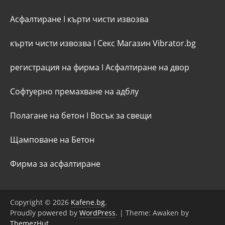
Асфалтиране
I
кърти чисти извозва
кърти чисти извозва
I
Секс Магазин Vibrator.bg
регистрация на фирма
I
Асфалтиране на двор
Софтуерно премахване на адблу
Полагане на бетон
I
Восък за свещи
Щамповане на Бетон
Фирма за асфалтиране
Copyright © 2026
Kafene.bg
.
Proudly powered by
WordPress
.
|
Theme: Awaken by
ThemezHut
.