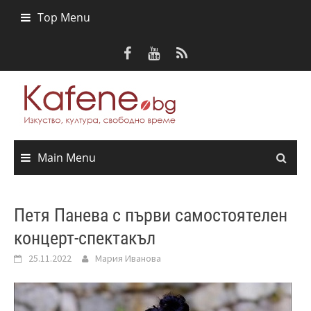
Skip
Top Menu
to
content
Main Menu
Петя Панева с първи самостоятелен
концерт-спектакъл
25.11.2022
Мария Иванова