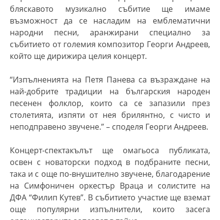
бляскавото музикално събитие ще имаме
възможност да се насладим на емблематични
народни песни, аранжирани специално за
събитието от големия композитор Георги Андреев,
който ще дирижира целия концерт.
“Изпълненията на Петя Панева са възраждане на
най-добрите традиции на българския народен
песенен фолклор, които са се запазили през
столетията, изпяти от нея брилянтно,
с чисто и
неподправено звучене
.”
– споделя Георги Андреев
.
Концерт-спектакълът ще омагьоса публиката,
освен с новаторски подход в подбраните песни,
така и с още по-внушително звучене, благодарение
на Симфоничен оркестър Враца и солистите на
ДФА “Филип Кутев”. В събитието участие ще вземат
още популярни изпълнители, които засега