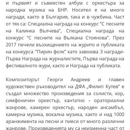
и първият и съвместен албум с оркестъра за
народна музика на БНР. Носител
е
на много
награди, както в България, така и в чужбина. Част
от тях са: Специална награда на конкурс “С песните
на Калинка Вълчева”, Специална награда на
конкурс “С песните на Вълкана Стоянова”. През
2017 печели възхищението на журито и публиката
на конкурса “Пирин фолк” като завоюва 3 награди-
Първа Награда на журналистите, Първа награда на
фестивалното жури, както и Награда на публиката.
Композиторът Георги Андреев и главен
художествен ръководител на ДФА „Филип Кутев“ е
създал множество произведения за солисти, хор,
симфоничен оркестър, кантатно
–
ораториални
жанрове, камерен оркестър, народен ансамбъл,
камерна музика, вокална музика,
както и над
1000
аранжимента на песни и пиеси от много различни
жанрове. Произведенията му са неизменна част от