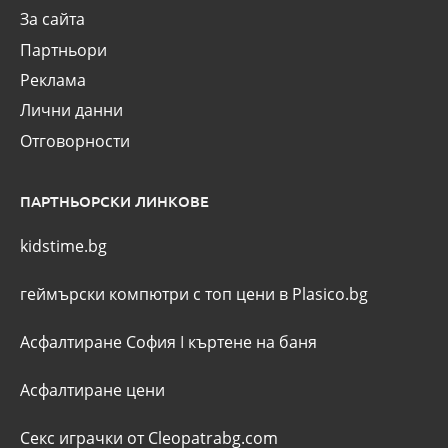
За сайта
Партньори
Реклама
Лични данни
Отговорности
ПАРТНЬОРСКИ ЛИНКОВЕ
kidstime.bg
геймърски компютри с топ цени в Plasico.bg
Асфалтиране София
I
къртене на баня
Асфалтиране цени
Секс играчки от Cleopatrabg.com