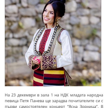
На 23 декември в зала
1
на НДК младата народна
певица Петя Панева ще зарадва почитателите си с
първи самостоятелен концерт “Ясна Зорница”. В