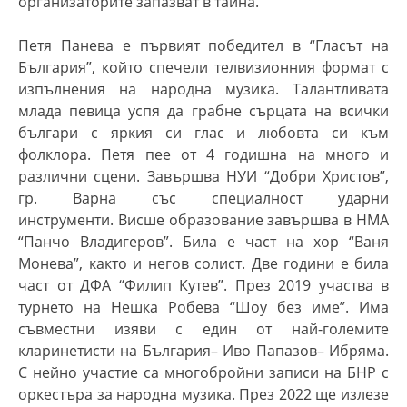
организаторите запазват в тайна.
Петя Панева е първият победител в “Гласът на
България”, който спечели телвизионния формат с
изпълнения на народна музика. Талантливата
млада певица успя да грабне сърцата на всички
българи с яркия си глас и любовта си към
фолклора.
Петя пее от
4 годишна на много и
различни сцени. Завършва НУИ “Добри Христов”,
гр. Варна със специалност ударни
инструменти. Висше образование завършва в НМА
“Панчо Владигеров”. Била е част на хор “Ваня
Монева”, както и негов солист. Две години е била
част от ДФА “Филип Кутев”. През 2019 участва в
турнето на Нешка Робева “Шоу без име”. Има
съвместни изяви с един от най-големите
кларинетисти на България
–
Иво Папазов
– Ибряма
.
С нейно участие са м
ногобройни записи
на БНР с
оркестъра за народна музика.
През
2022 ще излезе