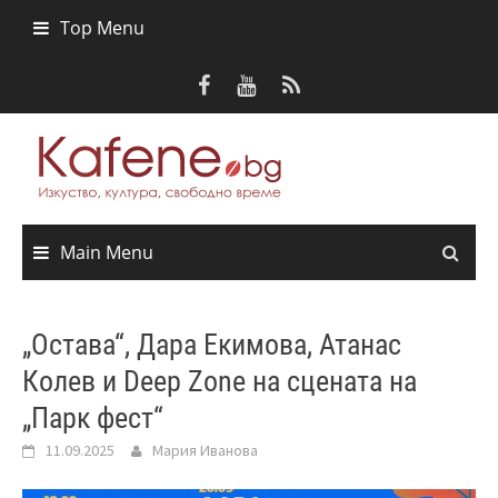
Skip
Top Menu
to
content
Main Menu
„Остава“, Дара Екимова, Атанас
Колев и Deep Zone на сцената на
„Парк фест“
11.09.2025
Мария Иванова