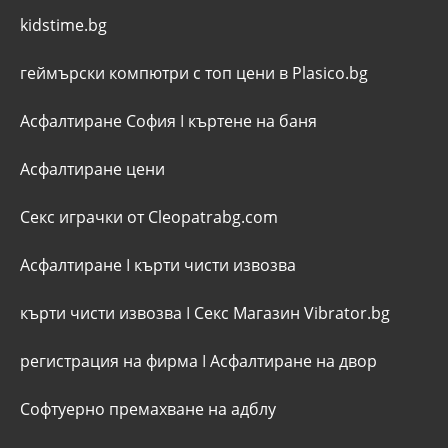
kidstime.bg
геймърски компютри с топ цени в Plasico.bg
Асфалтиране София
I
къртене на баня
Асфалтиране цени
Секс играчки от Cleopatrabg.com
Асфалтиране
I
кърти чисти извозва
кърти чисти извозва
I
Секс Магазин Vibrator.bg
регистрация на фирма
I
Асфалтиране на двор
Софтуерно премахване на адблу