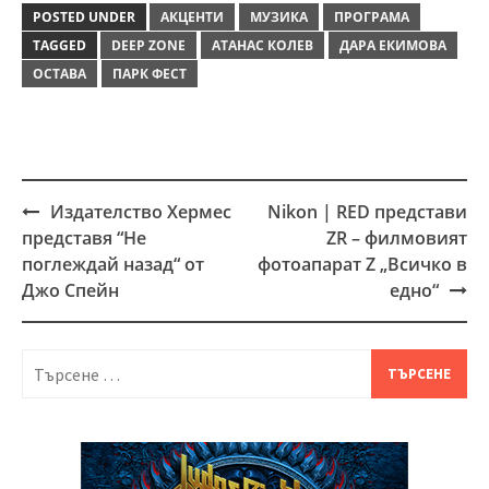
POSTED UNDER
АКЦЕНТИ
МУЗИКА
ПРОГРАМА
TAGGED
DEEP ZONE
АТАНАС КОЛЕВ
ДАРА ЕКИМОВА
ОСТАВА
ПАРК ФЕСТ
Издателство Хермес
Nikon | RED представи
Post
представя “Не
ZR – филмовият
navigation
поглеждай назад“ от
фотоапарат Z „Всичко в
Джо Спейн
едно“
Търсене
за: