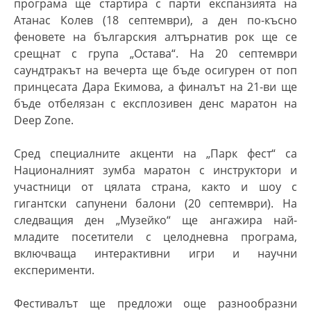
програма ще стартира с парти експанзията на
Атанас Колев (18 септември), а ден по-късно
феновете на българския алтърнатив рок ще се
срещнат с група „Остава“. На 20 септември
саундтракът на вечерта ще бъде осигурен от поп
принцесата Дара Екимова, а финалът на 21-ви ще
бъде отбелязан с експлозивен денс маратон на
Deep Zone.
Сред специалните акценти на „Парк фест“ са
Националният зумба маратон с инструктори и
участници от цялата страна, както и шоу с
гигантски сапунени балони (20 септември). На
следващия ден „Музейко“ ще ангажира най-
младите посетители с целодневна програма,
включваща интерактивни игри и научни
експерименти.
Фестивалът ще предложи още разнообразни