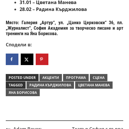
31.01 – Цветана Манева
28.02 – Радина Кърджилова
Място: Галерия „Артур“
, ул. „Цанко Церковски“ 36, пл.
„Журналист“, София Академия за творческо писане и арт
тренинги на Яна Борисова.
Сподели в:
POSTED UNDER
АКЦЕНТИ
ПРОГРАМА
СЦЕНА
TAGGED
РАДИНА КЪРДЖИЛОВА
ЦВЕТАНА МАНЕВА
ЯНА БОРИСОВА
Adam Beyer:
Театър София с първа