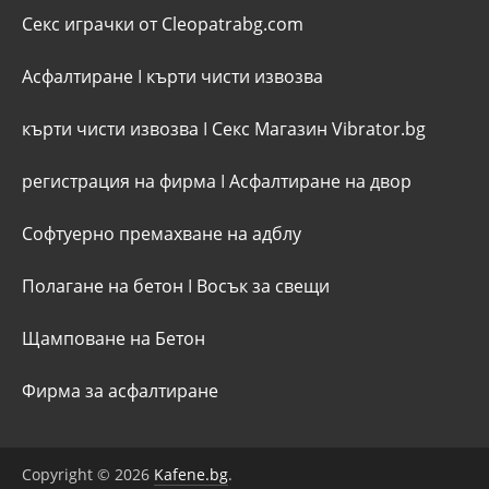
Секс играчки от Cleopatrabg.com
Асфалтиране
I
кърти чисти извозва
кърти чисти извозва
I
Секс Магазин Vibrator.bg
регистрация на фирма
I
Асфалтиране на двор
Софтуерно премахване на адблу
Полагане на бетон
I
Восък за свещи
Щамповане на Бетон
Фирма за асфалтиране
Copyright © 2026
Kafene.bg
.