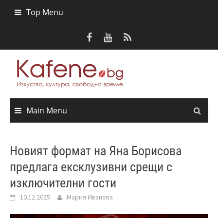
Skip
Top Menu
to
content
Main Menu
Новият формат на Яна Борисова
предлага ексклузивни срещи с
изключителни гости
10.12.2025
Мария Иванова