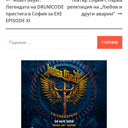
Post
Легендата на DRUMCODE
репетиция на „Любов и
navigation
пристига в София за EXE
други аварии“
EPISODE XI
Търсене
за: