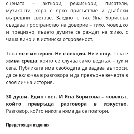
сцената – актьори, режисьори, писатели,
музиканти, хора с ярко присъствие и дълбоки
вътрешни светове. Заедно с тях Яна Борисова
създава пространство на доверие – тихо, човешко
и прецизно, където думите се раждат на живо, с
чаша вино и в истинска откровеност.
Това
не е интервю. Не е лекция. Не е шоу.
Това е
жива среща
, която се случва само веднъж – тук и
сега. Публиката има свободата да задава въпроси,
да се включва в разговора и да превърне вечерта в
своя лична история.
30 души. Един гост. И Яна Борисова – човекът,
който превръща разговора в изкуство.
Разговор, който никога няма да се повтори.
Предстоящи издания