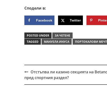
Сподели в:
Facebook
Twitter
Pinte
POSTED UNDER
ЗА ЧЕТЕНЕ
TAGGED
МАНУЕЛА ИНУСА
ПОРТОКАЛОВИ МЕЧ
Отстъпва ли казино секцията на Betan
Post
пред спортния раздел?
navigation