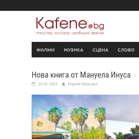
Skip
to
content
ФИЛМИ
МУЗИКА
СЦЕНА
СЛОВО
Нова книга от Мануела Инуса
20.01.2023
Мария Иванова