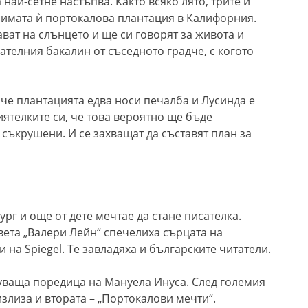
най-сетне настъпва. Както всяко лято, трите ѝ
бимата ѝ портокалова плантация в Калифорния.
ват на слънцето и ще си говорят за живота и
ателния бакалин от съседното градче, с когото
че плантацията едва носи печалба и Лусинда е
иятелките си, че това вероятно ще бъде
 съкрушени. И се захващат да съставят план за
ург и още от дете мечтае да стане писателка.
вета „Валери Лейн“ спечелиха сърцата на
 на Spiegel. Те завладяха и българските читатели.
уваща поредица на Мануела Инуса. След големия
излиза и втората – „Портокалови мечти“.