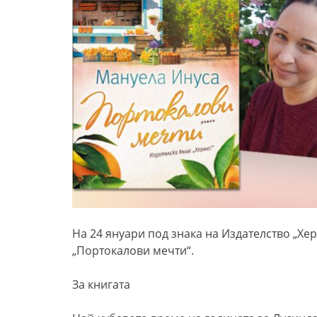
На 24 януари под знака на Издателство „Хе
„Портокалови мечти“.
За книгата