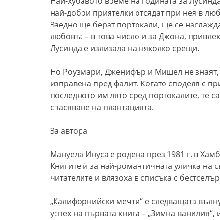
Най-хубавото време на годината за Лусинда 
най-добри приятелки отсядат при нея в лю
Заедно ще берат портокали, ще се наслажда
любовта – в това число и за Джона, привлек
Лусинда е излизала на няколко срещи.
Но Роузмари, Дженифър и Мишел не знаят, 
изправена пред фалит. Когато споделя с пр
последното им лято сред портокалите, те са
спасяване на плантацията.
За автора
Мануела Инуса е родена през 1981 г. в Хамб
Книгите ѝ за най-романтичната уличка на с
читателите и влязоха в списъка с бестселъри
„Калифорнийски мечти“ е следващата вълн
успех на първата книга – „Зимна ванилия“, 