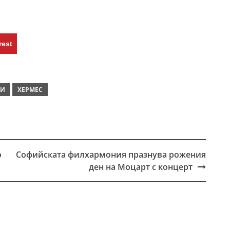
rest
ТИ
ХЕРМЕС
o
Софийската филхармония празнува рожения
ден на Моцарт с концерт