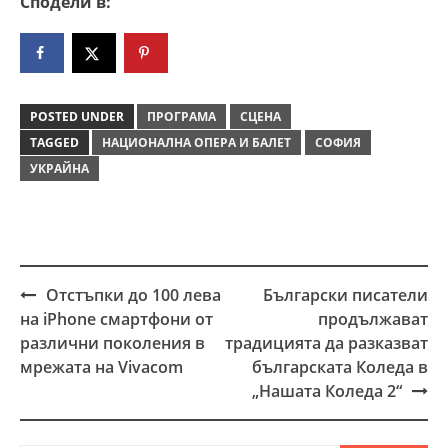
Сподели в:
POSTED UNDER
ПРОГРАМА
СЦЕНА
TAGGED
НАЦИОНАЛНА ОПЕРА И БАЛЕТ
СОФИЯ
УКРАЙНА
Отстъпки до 100 лева
Български писатели
Post
на iPhone смартфони от
продължават
navigation
различни поколения в
традицията да разказват
мрежата на Vivacom
българската Коледа в
„Нашата Коледа 2“