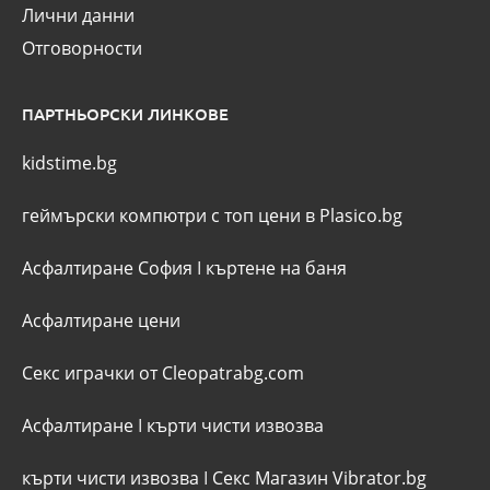
Лични данни
Отговорности
ПАРТНЬОРСКИ ЛИНКОВЕ
kidstime.bg
геймърски компютри с топ цени в Plasico.bg
Асфалтиране София
I
къртене на баня
Асфалтиране цени
Секс играчки от Cleopatrabg.com
Асфалтиране
I
кърти чисти извозва
кърти чисти извозва
I
Секс Магазин Vibrator.bg