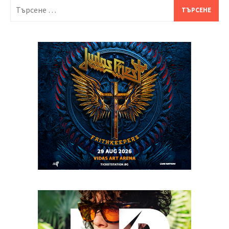
Търсене
за: