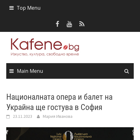
Skip
Top Menu
to
content
Main Menu
Националната опера и балет на
Украйна ще гостува в София
23.11.2023
Мария Иванова