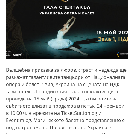
Вълшебна приказка за любов, страст и надежда ще
разкажат талантливите танцьори от Националната
опера и балет, Лвив, Украйна на сцената на НДК
тази пролет. Грандиозният гала спектакъл ще се
проведе на 15 май (сряда) 2024 г., а билетите за
събитието влизат в продажба в петък, 24 ноември
в 10:00 ч. в мрежите на TicketStation.bg и
Eventim.bg. Магическото балетно представление е
под патронажа на Посолството на Украйна в