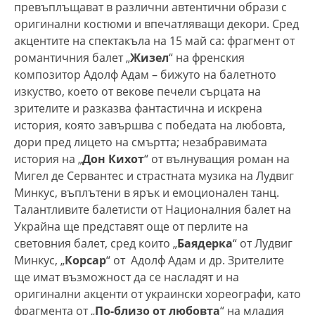
превъплъщават в различни автентични образи с
оригинални костюми и впечатляващи декори. Сред
акцентите на спектакъла на 15 май са: фрагмент от
романтичния балет „
Жизел
“ на френския
композитор Адолф Адам – бижуто на балетното
изкуство, което от векове печели сърцата на
зрителите и разказва фантастична и искрена
история, която завършва с победата на любовта,
дори пред лицето на смъртта; незабравимата
история на „
Дон
Кихот
“ от вълнуващия роман на
Мигел де Сервантес и страстната музика на Лудвиг
Минкус, въплътени в ярък и емоционален танц.
Талантливите балетисти от Националния балет на
Украйна ще представят още от перлите на
световния балет, сред които „
Баядерка
“ от Лудвиг
Минкус, „
Корсар
“ от Адолф Адам и др. Зрителите
ще имат възможност да се насладят и на
оригинални акценти от украински хореографи, като
фрагмента от „
По-близо от любовта
“ на младия