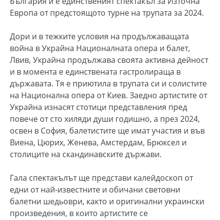
България и е единственият спектакъл за Източна
Европа от предстоящото турне на трупата за 2024.
Дори и в тежките условия на продължаващата
война в Украйна
Националната опера и балет,
Лвив, Украйна продължава своята активна дейност
и в момента е единствената гастролираща в
държавата. Тя е приютила в трупата си и солистите
на Национална опера от Киeв. Заедно артистите от
Украйна изнасят стотици представления пред
повече от сто хиляди души годишно, а през 2024,
освен в София, балетистите ще имат участия и във
Виена, Цюрих, Женева, Амстердам, Брюксел и
столиците на скандинавските държави.
Гала спектакълът ще представи калейдоскоп от
едни от най-известните и обичани световни
балетни шедьоври, както и оригинални украински
произведения, в които артистите се