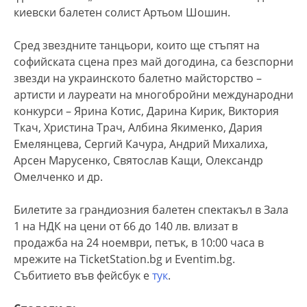
киевски балетен солист Артьом Шошин.
Сред звездните танцьори, които ще стъпят на
софийската сцена през май догодина, са безспорни
звезди на украинското балетно майсторство –
артисти и лауреати на многобройни международни
конкурси – Ярина Котис, Дарина Кирик, Виктория
Ткач, Христина Трач, Албина Якименко, Дария
Емелянцева, Сергий Качура, Андрий Михалиха,
Арсен Марусенко, Святослав Кащи, Олександр
Омелченко и др.
Билетите за грандиозния балетен спектакъл в Зала
1 на НДК на цени от 66 до 140 лв. влизат в
продажба на 24 ноември, петък, в 10:00 часа в
мрежите на TicketStation.bg и Eventim.bg.
Събитието във фейсбук е
тук
.