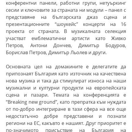
конферентни панели, работни групи, нетуъркинг
сесии и ключовите за страната ни модули – панел с
представяне на българската джаз сцена и
презентационните “шоукейс” концерти на 16
проекта от страната. В музикалната селекция
участват емблематични артисти като Живко
Петров, Антони Дончев, Димитър Бодуров,
Борислав Петров, Димитър Льолев и други.
Основната цел на домакините е делегатите да
припознаят България като източник на качествена
нова музика и така да стимулират износа на наши
музикални и културни продукти на европейската
сцена и пазари
. Темата на конференцията е
“Breaking new ground”, като препратка към нуждата
от по-добро интегриране в тази сфера на все още
недостатъчно добре представени и познати
региони на ЕС, какъвто е нашият. Друг приоритет е
по-значимото присъствие на България на