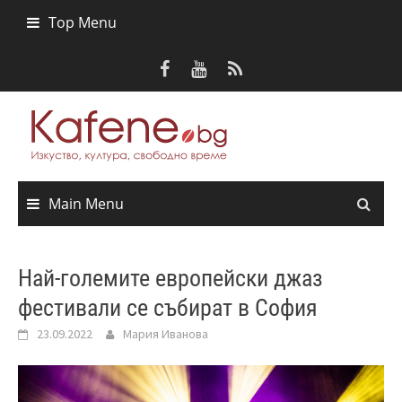
Skip
Top Menu
to
content
Main Menu
Най-големите европейски джаз
фестивали се събират в София
23.09.2022
Мария Иванова