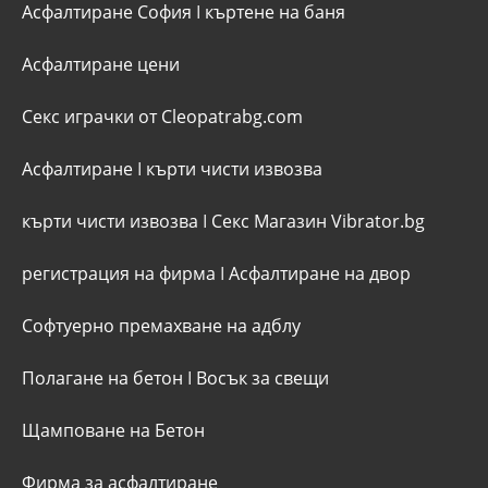
Асфалтиране София
I
къртене на баня
Асфалтиране цени
Секс играчки от Cleopatrabg.com
Асфалтиране
I
кърти чисти извозва
кърти чисти извозва
I
Секс Магазин Vibrator.bg
регистрация на фирма
I
Асфалтиране на двор
Софтуерно премахване на адблу
Полагане на бетон
I
Восък за свещи
Щамповане на Бетон
Фирма за асфалтиране