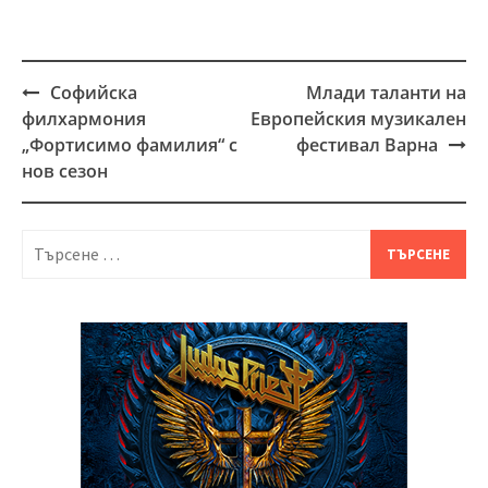
Софийска
Млади таланти на
Post
филхармония
Европейския музикален
navigation
„Фортисимо фамилия“ с
фестивал Варна
нов сезон
Търсене
за: