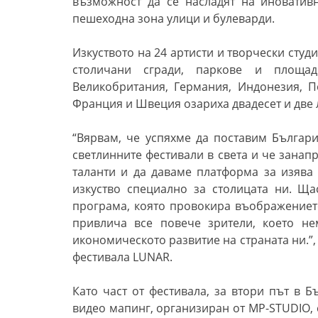
възможност да се насладят на иноватив
пешеходна зона улици и булеварди.
Изкуството на 24 артисти и творчески сту
столичани сгради, паркове и площад
Великобритания
,
Германия
,
Индонезия
, 
Франция и Швеция озариха двадесет и две 
“Вярвам,
че
успяхме да поставим Българи
светлинните фестивали в света и че зана
таланти и да даваме платформа за изява 
изкуство специално за столицата ни. Ща
програма, която провокира въображението
привлича все повече зрители, което н
икономическото развитие на страната ни.”
фестивала
LUNAR.
Като част от фестивала, за втори път в 
видео мапинг
, организиран
от MP-STUDIO,