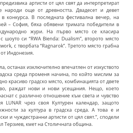
”
предизвика а
ртисти от цял свят
да интерпретират
те
народи още от древността
.
Двадесет и девет
 в конкурса
. В последната фестивална вечер, на
зей – София, бяха обявени тримата победители в
ждународно жури. На първо място се класира
, с шоуто си
“RWA Bienda: Dualism”,
второто място
kwork,
с творбата “
Ragnarok”
. Третото място грабна
от Индонезия.
ла, останах изключително впечатлен от изкуството
градска среда променя начина, по който мислим за
едно красиво градско място, комбинацията от двете
тво, раждат нови и нови усещания. Нещо, което
зраснат с различно отношение към света и чувство
епя
LUNAR
чрез своя Културен календар, защото
жности за култура в градска среда. А това е и
ки и чуждестранни артисти от цял свят.”, сподели
л Терзиев, кмет на Столичната община.