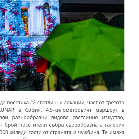
ада посетиха 22
светлинни
локации, част от третото
LUNAR в София. 4,5-километровият маршрут в
ави разнообразни видове светлинно изкуство,
ен брой посетители събра своеобразната галерия
300 хиляди гости от страната и чужбина. Те имаха