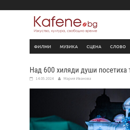
Skip
to
content
ФИЛМИ
МУЗИКА
СЦЕНА
СЛОВО
Над 600 хиляди души посетиха 
14.05.2024
Мария Иванова