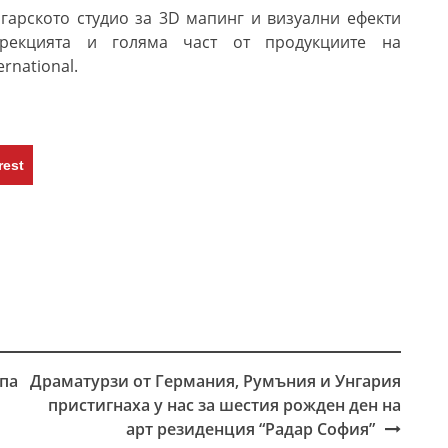
лгарското студио за
3D
мапинг и визуални ефекти
ирекцията и голяма част от продукциите на
ternational.
rest
па
Драматурзи от Германия, Румъния и Унгария
пристигнаха у нас за шестия рожден ден на
арт резиденция “Радар София”