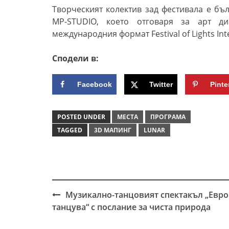
Творческият колектив зад фестивала е бъ
MP-STUDIO,
което отговаря за арт д
международния формат
Festival of Lights In
Сподели в:
Facebook
Twitter
Pinte
POSTED UNDER
МЕСТА
ПРОГРАМА
TAGGED
3D МАПИНГ
LUNAR
Музикално-танцовият спектакъл „Евро
Post
танцува“ с послание за чиста природа
navigation