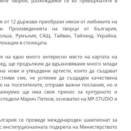
ните творби, разхождайки се из превърнатите в
дия от 12 държави преобрази някои от любимите на
и. Произведенията на творци от България,
Полша, Румъния, САЩ, Тайван, Тайланд, Украйна,
локации в столицата.
я на едно много интересно място на картата на
пред, ще продължим да вдъхновяваме много млади
на нови и утвърдени артисти, които да създават
стливи сме, че успяхме да създадем качествена
 на посетителите, отправя важни послания, но и
еминуемо ще има своя принос за културното и
, сподели Марин Петков, основател на
MP-STUDIO
и
България се проведе
международен
шампионат
за
 с институционалната подкрепа на
Министерството