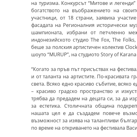
на туризма.
Конкурсът “
Митове и легенди
богатството на въображението на
свои
участници, от 18 страни
,
заявиха участие
фасадата на Регионалния исторически му
шампионата, избрани от петчленно ме
индонезийското студио
The Fox, The Folks
беше за полския артистичен колектив
Cloc
шоуто
“MURUP”,
на студиото
Story of Karana
“Когато за пръв път присъствах на фестива
и от таланта на артистите. По-красивата 
света. Всяко едно красиво събитие, всяко 
–
красиво градско пространство и изкус
трябва да предадем на децата си, за да и
за естетика. Столичната община подкр
нашата цел е да създадем повече възмо
възможност за изява на талантливи българс
по време на откриването на фестивала Васи