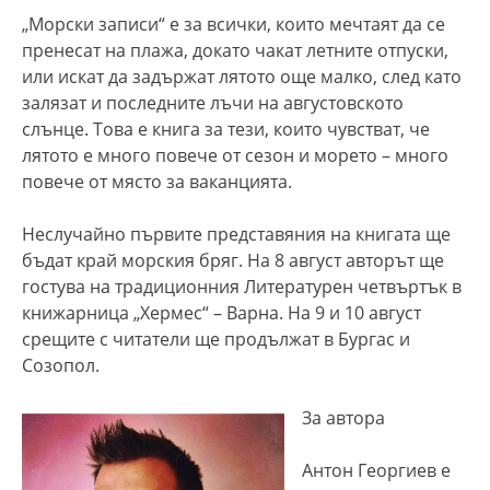
„Морски записи“ е за всички, които мечтаят да се
пренесат на плажа, докато чакат летните отпуски,
или искат да задържат лятото още малко, след като
залязат и последните лъчи на августовското
слънце. Това е книга за тези, които чувстват, че
лятото е много повече от сезон и морето – много
повече от място за ваканцията.
Неслучайно първите представяния на книгата ще
бъдат край морския бряг. На 8 август авторът ще
гостува на традиционния Литературен четвъртък в
книжарница „Хермес“ – Варна. На 9 и 10 август
срещите с читатели ще продължат в Бургас и
Созопол.
За автора
Антон Георгиев е