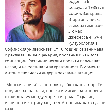
роден на 6
февруари 1985 г. в
София. Завършва
Втора английска
езикова гимназия
„Томас
Джеферсън“. Учи
културология в
Софийския университет. От 10 години се занимава
с реклама. Пише сценарии, послания и измисля
концепции. Различни негови проекти получават
награди на фестивали за креативност. В момента
Антон е творчески лидер в рекламна агенция.
„Морски записи“ са неговият дебют като автор. Те
обединяват разкази, поезия и мисли, вдъхновени
от живота му между морето и града. С красив,
изчистен и интригуващ стил, Антон има какво да ни
каже.