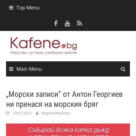
Skip
Top Menu
to
content
Main Menu
„Морски записи“ от Антон Георгиев
ни пренася на морския бряг
19.07.2019
Мария Иванова