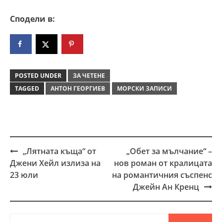
Сподели в:
POSTED UNDER
ЗА ЧЕТЕНЕ
TAGGED
АНТОН ГЕОРГИЕВ
МОРСКИ ЗАПИСИ
„Лятната къща“ от
„Обет за мълчание“ –
Post
Джени Хейл излиза на
нов роман от кралицата
navigation
23 юли
на романтичния съспенс
Джейн Ан Кренц
Търсене