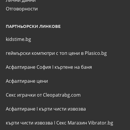
Лични данни
Отговорности
ПАРТНЬОРСКИ ЛИНКОВЕ
kidstime.bg
геймърски компютри с топ цени в Plasico.bg
Асфалтиране София
I
къртене на баня
Асфалтиране цени
Секс играчки от Cleopatrabg.com
Асфалтиране
I
кърти чисти извозва
кърти чисти извозва
I
Секс Магазин Vibrator.bg