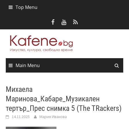
Skip
Top Menu
to
content
Main Menu
Михаела
Маринова_Кабаре_Музикален
тертър_Прес снимка 5 (The TRackers)
14.11.2025
Мария Иванова