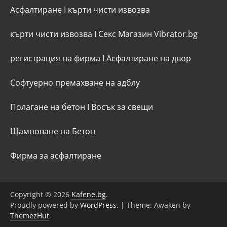
Асфалтиране
I
кърти чисти извозва
кърти чисти извозва
I
Секс Магазин Vibrator.bg
регистрация на фирма
I
Асфалтиране на двор
Софтуерно премахване на адблу
Полагане на бетон
I
Восък за свещи
Щамповане на Бетон
Фирма за асфалтиране
Copyright © 2026
Kafene.bg
.
Proudly powered by
WordPress
.
|
Theme: Awaken by
ThemezHut
.