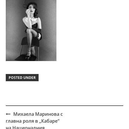
POSTED UNDER
Михаела Маринова с
Post
главна роля в „Кабаре“
navigation
на Националния