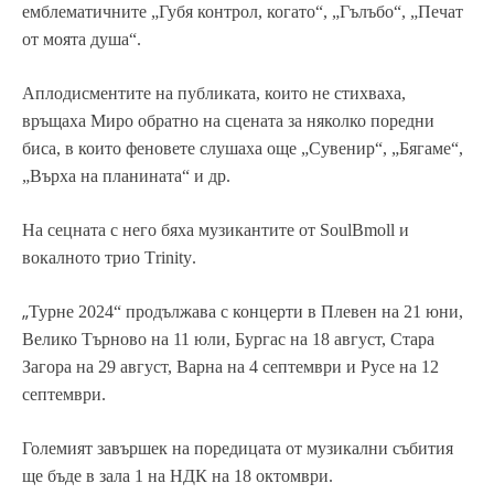
емблематичните „Губя контрол, когато“, „Гълъбо“, „Печат
от моята душа“.
Аплодисментите на публиката, които не стихваха,
връщаха Миро обратно на сцената за няколко поредни
биса, в които феновете слушаха още „Сувенир“, „Бягаме“,
„Върха на планината“ и др.
На сецната с него бяха музикантите от SoulBmoll и
вокалното трио T
rinity
.
„
Турне 2024“ продължава с концерти в Плевен на 21 юни,
Велико Търново на 11 юли, Бургас на 18 август, Стара
Загора на 29 август, Варна на 4 септември и Русе на 12
септември.
Големият завършек на поредицата от музикални събития
ще бъде в зала 1 на НДК на 18 октомври.