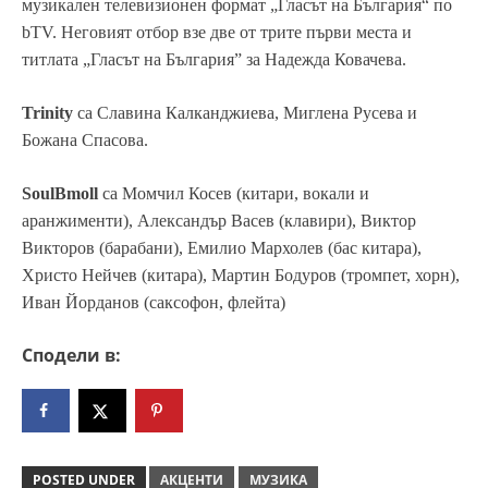
музикален телевизионен формат „Гласът на България“ по
bTV. Неговият отбор взе две от трите първи места и
титлата „Гласът на България” за Надежда Ковачева.
Trinity
са Славина Калканджиева, Миглена Русева и
Божана Спасова.
SoulBmoll
са Момчил Косев (китари, вокали и
аранжименти), Александър Васев (клавири), Виктор
Викторов (барабани), Емилио Мархолев (бас китара),
Христо Нейчев (китара), Мартин Бодуров (тромпет, хорн),
Иван Йорданов (саксофон, флейта)
Сподели в:
POSTED UNDER
АКЦЕНТИ
МУЗИКА