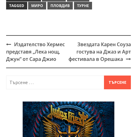
TAGGED
МИРО
ПЛОВДИВ
ТУРНЕ
Издателство Хермес
Звездата Карен Соуза
Post
представя „Лека нощ,
гостува на Джаз и Арт
navigation
Джун“ от Сара Джио
фестивала в Орешака
Търсене
за: