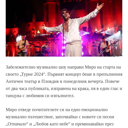
Забележително музикално шоу направи Миро на старта на
своето „Турне 2024“. Първият концерт беше в препълнения
Античен театър в Пловдив в понеделник вечерта. Повече
от два часа публиката, изправена на крака, пя в един глас и
танцува с любимия си изпълнител.
Миро отведе почитателите си на едно емоционално
музикално пътешествие, започвайки с новите си песни
„Отначало“ и „Любов като небе“ и преминавайки през