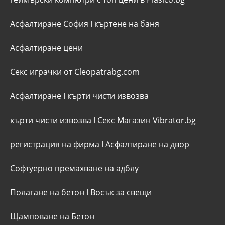
Асфалтиране София
I
къртене на баня
Асфалтиране цени
Секс играчки от Cleopatrabg.com
Асфалтиране
I
кърти чисти извозва
кърти чисти извозва
I
Секс Магазин Vibrator.bg
регистрация на фирма
I
Асфалтиране на двор
Софтуерно премахване на адблу
Полагане на бетон
I
Восък за свещи
Щамповане на Бетон