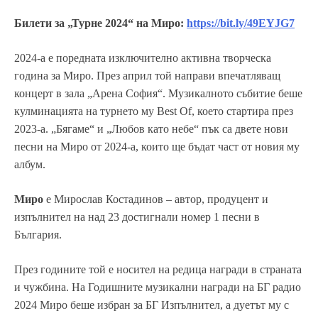
Билети за „Турне 2024“ на Миро:
https://bit.ly/49EYJG7
2024-а е поредната изключително активна творческа
година за Миро. През април той направи впечатляващ
концерт в зала „Арена София“. Музикалното събитие беше
кулминацията на турнето му Best Of, което стартира през
2023-а. „Бягаме“ и „Любов като небе“ пък са двете нови
песни на Миро от 2024-а, които ще бъдат част от новия му
албум.
Миро
е Мирослав Костадинов – автор, продуцент и
изпълнител на над 23 достигнали номер 1 песни в
България.
През годините той е носител на редица награди в страната
и чужбина. На Годишните музикални награди на БГ радио
2024 Миро беше избран за БГ Изпълнител, а дуетът му с