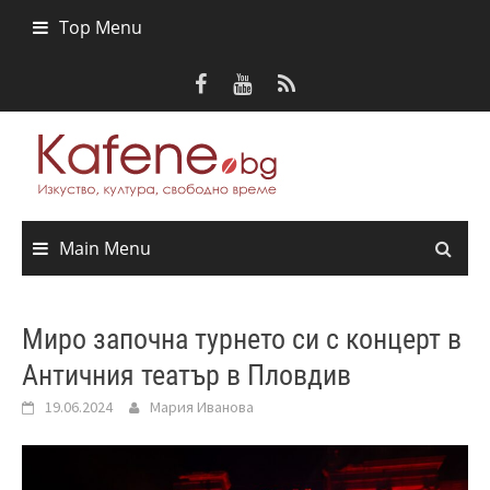
Skip
Top Menu
to
content
Main Menu
Миро започна турнето си с концерт в
Античния театър в Пловдив
19.06.2024
Мария Иванова