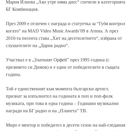
Мария Илиева „Ако утре няма днес“ спечели в категорията
БГ Комбинация.
През 2009 е отличен с награда и статуетка за “Губя контрол
когато“ на MAD Video Music Awards’09 в Атина. А през
2010-та песента става „Хит на десетилетието“, избрана от
слушателите на „Дарик радио“.
Участвал е в „Златният Орфей” през 1995 година (с
презимето си Димов) и е един от победителите в същата
година.
Той е единственият към момента български артист,
признат за изпълнител на годината в поп и поп-фолк
музиката, при това в една година – Годишни музикални
награди на БГ радио и на „Планета” ТВ.
Миро е ментор и победител в десети сезон на най-гледания