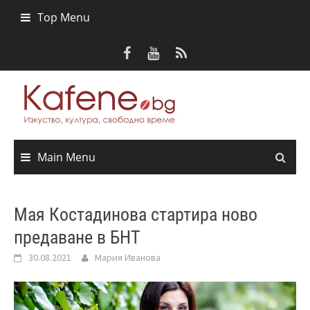
Skip
Top Menu
to
content
Main Menu
Мая Костадинова стартира ново
предаване в БНТ
30.08.2021
Мария Иванова