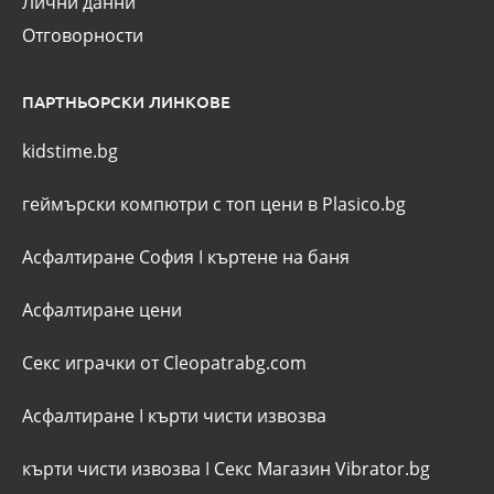
Лични данни
Отговорности
ПАРТНЬОРСКИ ЛИНКОВЕ
kidstime.bg
геймърски компютри с топ цени в Plasico.bg
Асфалтиране София
I
къртене на баня
Асфалтиране цени
Секс играчки от Cleopatrabg.com
Асфалтиране
I
кърти чисти извозва
кърти чисти извозва
I
Секс Магазин Vibrator.bg