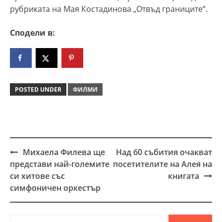
рубриката на Мая Костадинова „Отвъд границите“.
Сподели в:
POSTED UNDER
ФИЛМИ
Михаела Филева ще
Над 60 събития очакват
Post
представи най-големите
посетителите на Алея на
navigation
си хитове със
книгата
симфоничен оркестър
Търсене