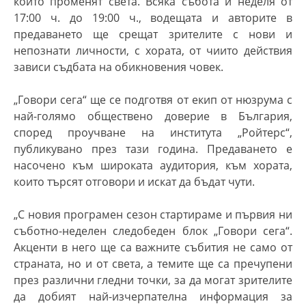
които променят света.
Вс
яка събота и неделя от
17:00 ч. до 19:00 ч.
,
во
дещата и
авторите в
предаването ще срещат
зрителите
с нови и
непознати личности, с хората, от чиито действия
зависи съдбата на обикновения човек.
„Говори сега“ ще се подготвя от екип от нюзрума с
най-голямо обществено доверие в България,
според проучване на института „Ройтерс“
,
публикувано през тази година. Предаването
е
насочено към широката аудитория, към хората,
които
търсят отговори и искат да бъдат чути.
„С новия програмен сезон стартираме и първия ни
съботно-неделен следобеден блок „Говори сега“.
Акценти в него ще са важните събития не само от
страната, но и от света, а темите ще са пречупени
през различни гледни точки, за да могат зрителите
да добият най-изчерпателна информация за