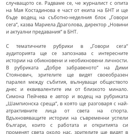
случващото се. Радваме се, че журналист с опита
на Мая Костадинова е част от екипа на БНТ и ще
бъде водещ на съботно-неделния блок „Говори
сега“, казва Мариела Драголова, директор „Новини
и актуални предавания“ в БНТ.
С тематичните рубрики в „
Говори сега
“
аудиторията ще се запознава с интересните
истории на обикновени и необикновени личности.
В рубриката „Добре забравеното“ на Дими
Стоянович, зрителите ще видят своеобразен
паралел между събития, вълнуващи обществото
днес и еквивалентите им от близкото минало.
Симона Пейчева е автор и водещ на рубриката
„Шампионска среща“, в която ще разговаря с най-
атрактивните лица от света на спорта.
Вдъхновяващите истории на съвременни успели
българи, които с работата и откритията си
променят света около нас, зрителите ще видят в