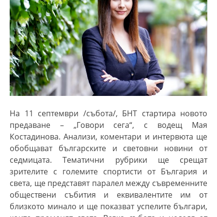
На 11 септември /събота/, БНТ стартира новото
предаване – „Говори сега“, с водещ Мая
Костадинова.
Анализи, коментари и интервюта
ще
обобщават българските и световни новини от
седмицата.
T
ематични рубрики ще срещат
зрителите с големите спортисти от България и
света, ще представят паралел между съвременните
обществени събития и еквивалентите им от
близкото минало и ще показват успелите българи,