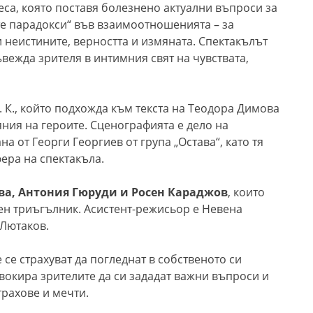
са, която поставя болезнено актуални въпроси за
 парадокси“ във взаимоотношенията – за
и неистините, верността и измяната. Спектакълът
вежда зрителя в интимния свят на чувствата,
. К., който подхожда към текста на Теодора Димова
ния на героите. Сценографията е дело на
а от Георги Георгиев от група „Остава“, като тя
ера на спектакъла.
ва, Антония Гюруди и Росен Караджов
, които
ен триъгълник. Асистент-режисьор е Невена
 Лютаков.
 се страхуват да погледнат в собственото си
овокира зрителите да си зададат важни въпроси и
трахове и мечти.