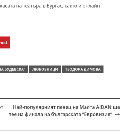
касата на театъра в Бургас, както и онлайн
rest
А БУДЕВСКА“
ЛЮБОВНИЦИ
ТЕОДОРА ДИМОВА
от
Най-популярният певец на Малта AIDAN ще
пее на финала на българската “Евровизия”