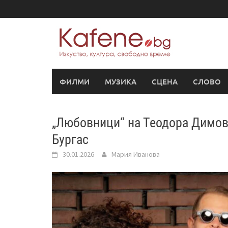
Skip
to
content
ФИЛМИ
МУЗИКА
СЦЕНА
СЛОВО
„Любовници“ на Теодора Димова
Бургас
30.01.2026
Мария Иванова