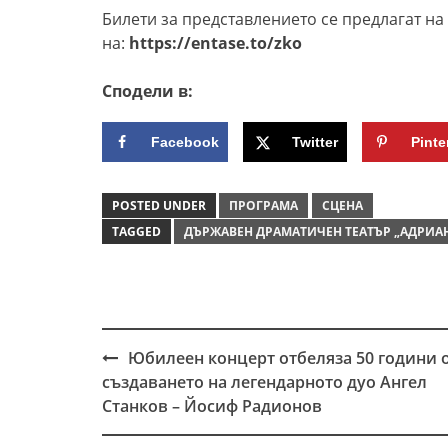
Билети за представлението се предлагат на 
на:
https://entase.to/zko
Сподели в:
Facebook
Twitter
Pinte
POSTED UNDER
ПРОГРАМА
СЦЕНА
TAGGED
ДЪРЖАВЕН ДРАМАТИЧЕН ТЕАТЪР „АДРИАН
Юбилеен концерт отбеляза 50 години 
Post
създаването на легендарното дуо Ангел
navigation
Станков – Йосиф Радионов