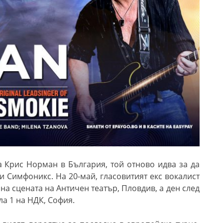
а Крис Норман в България, той отново идва за да
и Симфоникс. На 20-май, гласовитият екс вокалист
 на сцената на Античен театър, Пловдив, а ден след
ла 1 на НДК, София.