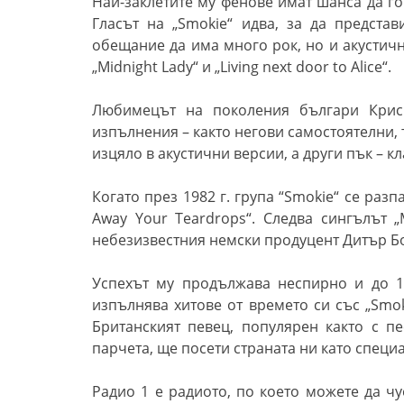
Най-заклетите му фенове имат шанса да го
Гласът на „Smokie“ идва, за да предста
обещание да има много рок, но и акустич
„Midnight Lady“ и „Living next door to Alice“.
Любимецът на поколения българи Крис
изпълнения – както негови самостоятелни, 
изцяло в акустични версии, а други пък – к
Когато през 1982 г. група
“
Smokie“ се разп
Away Your Teardrops“. Следва сингълът „
небезизвестния немски продуцент Дитър Бо
Успехът му продължава неспирно и до 1
изпълнява хитове от времето си със „Smok
Британският певец, популярен както с пе
парчета, ще посети страната ни като специа
Радио 1 е радиото, по което можете да ч