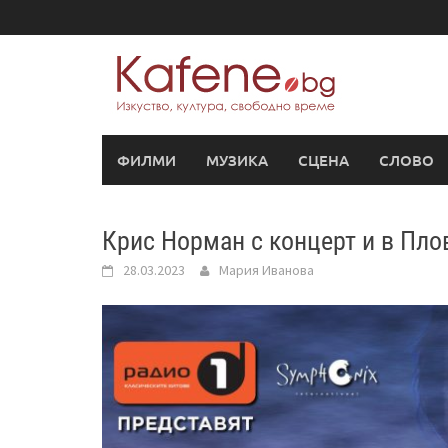
Skip
to
content
ФИЛМИ
МУЗИКА
СЦЕНА
СЛОВО
Крис Норман с концерт и в Пло
28.03.2023
Мария Иванова