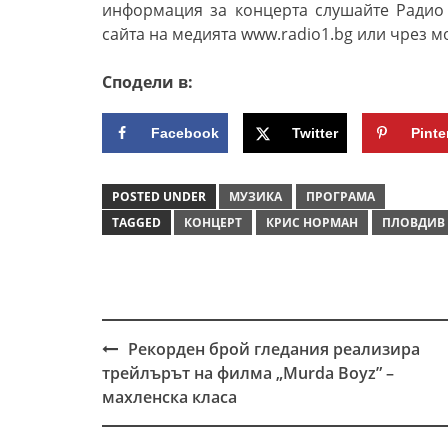
информация за концерта слушайте Радио
сайта на медията
www.radio1.bg
или чрез м
Сподели в:
Facebook
Twitter
Pinte
POSTED UNDER
МУЗИКА
ПРОГРАМА
TAGGED
КОНЦЕРТ
КРИС НОРМАН
ПЛОВДИВ
Рекорден брой гледания реализира
Post
трейлърът на филма „Murda Boyz” –
navigation
махленска класа