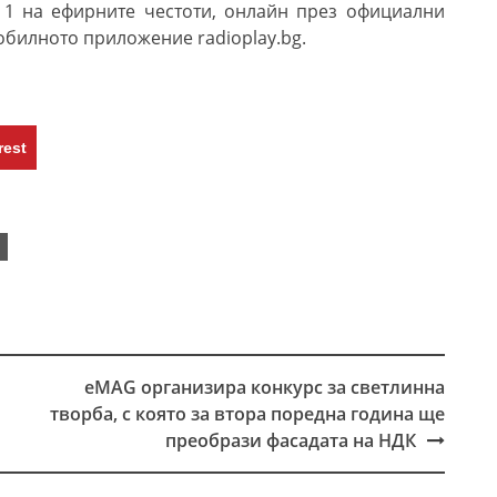
 1 на ефирните честоти, онлайн през официални
обилното приложение
radioplay.bg.
rest
eMAG организира конкурс за светлинна
творба, с която за втора поредна година ще
преобрази фасадата на НДК