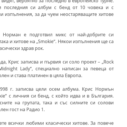
 видят, вероятно за последно в европейско турне.
ви последния си албум с бенд от 10 човека и с
ни изпълнения, за да чуем неостаряващите хитове
 Норман е подготвил микс от най-добрите си
така и хитове на „Smokie“. Някои изпълнения ще са
ласически здрав рок.
ада, Крис записва и първия си соло проект – „Rock
Midnight Lady“, специално написан за певеца от
лен и става платинен в цяла Европа.
998 г. записва цели осем албума. Крис Нормън
ie“ с личния си бенд, с който идва и в България.
сните на групата, така и със силните си солови
лен гост на Радио 1.
уете всички любими класически хитове
.
За повече