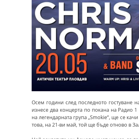
Осем години след последното гостуване н
изнесе два концерта по покана на Радио 1 
на легендарната група „Smokie“, ще се качи
това, на 21-ви май, той ще бъде отново в За