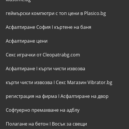
геймърски компютри с топ цени в Plasico.bg
Асфалтиране София
I
къртене на баня
Асфалтиране цени
Секс играчки от Cleopatrabg.com
Асфалтиране
I
кърти чисти извозва
кърти чисти извозва
I
Секс Магазин Vibrator.bg
регистрация на фирма
I
Асфалтиране на двор
Софтуерно премахване на адблу
Полагане на бетон
I
Восък за свещи