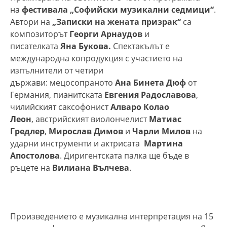
на
фестивала „Софийски музикални седмици“
.
Автори на
„Записки на жената призрак“
са
композиторът
Георги Арнаудов
и
писателката
Яна Букова.
Спектакълът е
международна копродукция с участието на
изпълнители от четири
държави: мецосопраното
Ана Бинета Дюф
от
Германия, пианитската
Евгения Радославова
,
чилийският саксофонист
Алваро Колaо
Леон
, австрийският виолончелист
Матиас
Гредлер
,
Мирослав Димов
и
Чарли Милов
на
ударни инструменти и актрисата
Мартина
Апостолова
. Диригентската палка ще бъде в
ръцете на
Вилиана Вълчева
.
Произведението е музикална интерпретация на 15