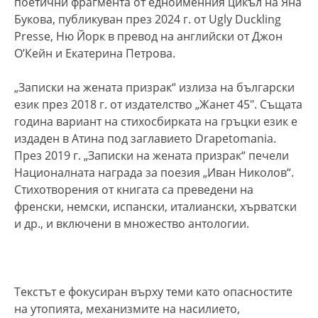
поетични фрагмента от едноименния цикъл на Яна
Букова, публикуван през 2024 г. от Ugly Duckling
Presse, Ню Йорк в превод на английски от Джон
О’Кейн и Екатерина Петрова.
„Записки на жената призрак“ излиза на български
език през 2018 г. от издателство „Жанет 45″. Същата
година вариант на стихосбирката на гръцки език е
издаден в Атина под заглавието Drapetomania.
През 2019 г. „Записки на жената призрак“ печели
Националната награда за поезия „Иван Николов“.
Стихотворения от книгата са преведени на
френски, немски, испански, италиански, хърватски
и др., и включени в множество антологии.
Текстът е фокусиран върху теми като опасностите
на утопията, механизмите на насилието,