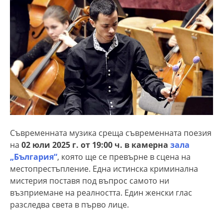
Съвременната музика среща съвременната поезия
на
02 юли 2025 г. от 19:00 ч. в камерна
зала
„България“
, която ще се превърне в сцена на
местопрестъпление. Една истинска криминална
мистерия поставя под въпрос самото ни
възприемане на реалността. Един женски глас
разследва света в първо лице.