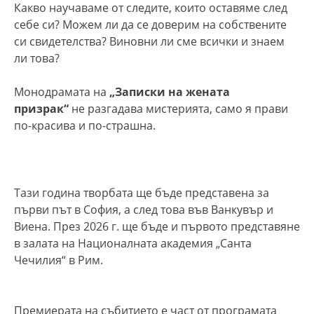
Какво научаваме от следите, които оставяме след
себе си? Можем ли да се доверим на собствените
си свидетелства? Виновни ли сме всички и знаем
ли това?
Монодрамата на
„Записки на жената
призрак“
не разгадава мистерията, само я прави
по-красива и по-страшна.
Тази година творбата ще бъде представена за
първи път в София, а след това във Ванкувър и
Виена. През 2026 г. ще бъде и първото представяне
в залата на Националната академия „Санта
Чечилия“ в Рим.
Премиерата на събитието е част от програмата