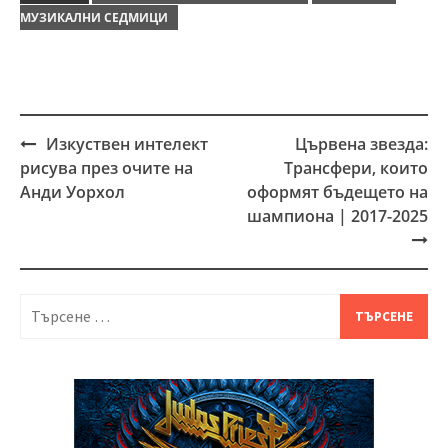
МУЗИКАЛНИ СЕДМИЦИ
Изкуствен интелект
Цървена звезда:
Post
рисува през очите на
Трансфери, които
navigation
Анди Уорхол
оформят бъдещето на
шампиона | 2017-2025
Търсене
за: