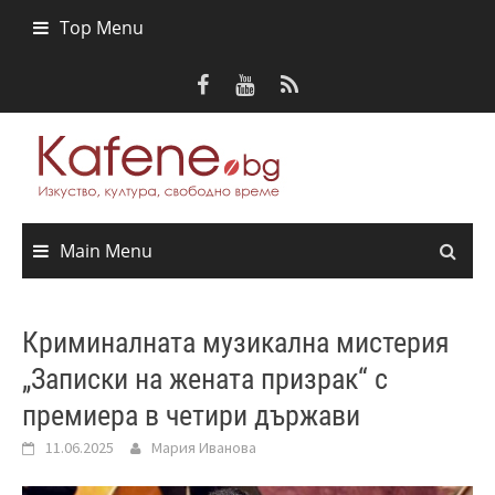
Skip
Top Menu
to
content
Main Menu
Криминалната музикална мистерия
„Записки на жената призрак“ с
премиера в четири държави
11.06.2025
Мария Иванова