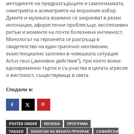
методиките на предразсъдъците и самоизмамата,
симетрията и асиметрията на моралния избор.
Думите и музиката взаимно се захранват в резки
интонации, афористични проблясъци, експлозивен
ритъм и моменти на почти болезнена интимност.
Монологът на героинята се разгръща
в
свидетелство на един трагично неотменим,
екзистенциално заложен в човешката ситуация
Actus reus („виновно действие“), при което всеки
едновременно търпи и съ-участва в цялата агресия
и жестокост, съществуваща в света.
Сподели в:
POSTED UNDER
МУЗИКА
ПРОГРАМА
TAGGED
ЗАПИСКИ НА ЖЕНАТА ПРИЗРАК
СОФИЙСКИ