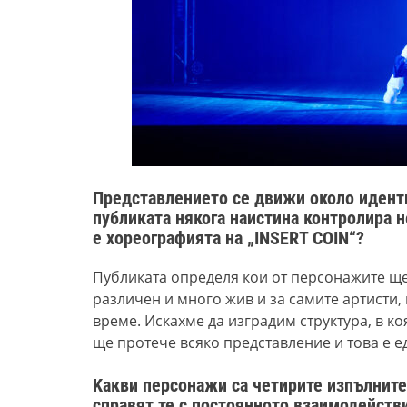
Представлението се движи около иденти
публиката някога наистина контролира н
е хореографията на „INSERT COIN“?
Публиката определя кои от персонажите ще 
различен и много жив и за самите артисти,
време. Искахме да изградим структура, в к
ще протече всяко представление и това е е
Kакви персонажи са четирите изпълните
справят те с постоянното взаимодейств