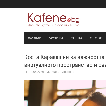
Skip
to
content
ФИЛМИ
МУЗИКА
СЦЕНА
СЛОВО
Коста Каракашян за важността 
виртуалното пространство и ре
19.05.2026
Мария Иванова