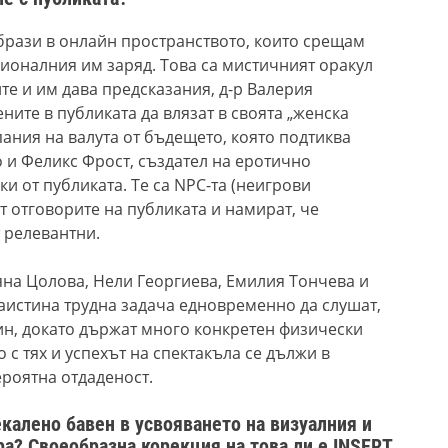
брази в онлайн пространството, които срещам
ционал
ния им
заряд. Т
ова
са мистичният оракул
те и им дава предсказания, д-р Валерия
ните в публиката да влязат в своята „женска
пания на валута от бъдещето, която подтиква
 и Феликс Фрост, създател на еротично
и от публиката. Те са NPC-та (неигрови
т отговорите на публиката и намират, че
 релевантни.
яна Цолова, Нели Георгиева, Емилия Тончева и
наистина трудна задача едновременно да слушат,
ин
,
докато държат много конкретен физически
 с тях и успехът на спектакъла се дължи в
ероятна отдаденост.
калено бавен в усвояването на визуалния и
ра? Своеобразна корекция на това ли е INSERT