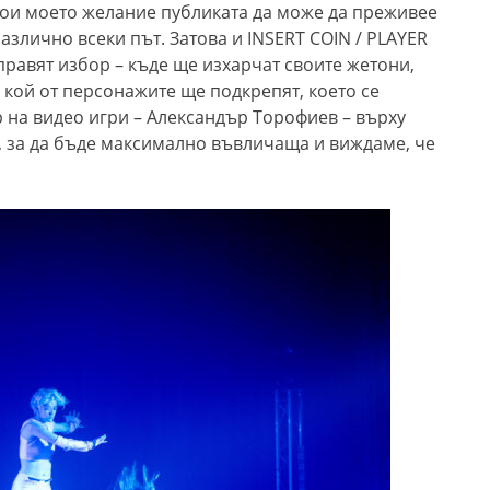
стои моето желание
публиката да може да преживее
азлично всеки път.
Затова и
INSERT COIN / PLAYER
равят избор – къде ще изхарчат своите жетони,
кой от персонажите ще подкрепят, което се
р на видео игри – Александър Торофиев
–
върху
, за да бъде максимално въвличаща и виждаме, че