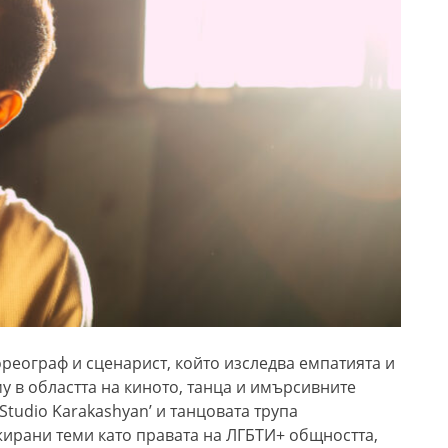
реограф и сценарист, който изследва емпатията и
 в областта на киното, танца и им
ъ
рсивните
tudio Karakashyan’ и танцовата трупа
ажирани теми като правата на ЛГБТИ+ общността,