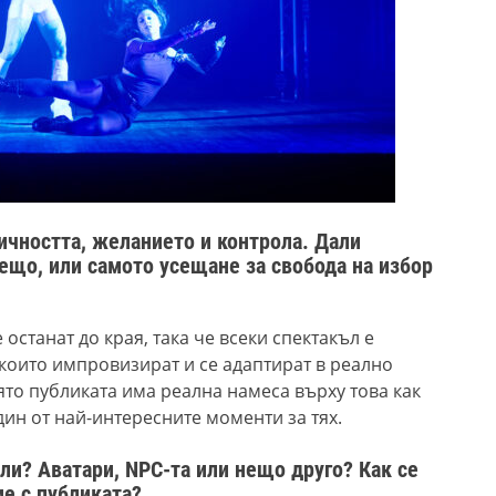
чността, желанието и контрола. Дали
ещо, или самото усещане за свобода на избор
останат до края, така че всеки спектакъл е
 които импровизират и се адаптират в реално
оято публиката има реална намеса върху това как
дин от най-интересните моменти за тях.
ли? Аватари, NPC-та или нещо друго? Как се
ие с публиката?