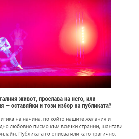
алния живот, прослава на него, или
я — оставяйки и този избор на публиката?
итика на начина, по който нашите желания и
 едно любовно писмо към всички странни, шантави
нлайн. Публиката го описва или
като
трагично
,