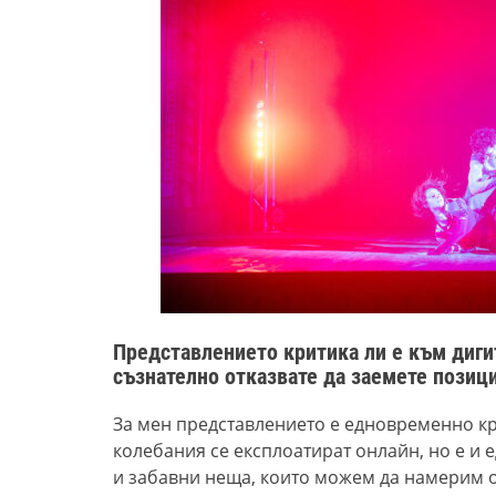
Представлението критика ли е към дигит
съзнателно отказвате да заемете позици
За мен представлението е едновременно кр
колебания
се експлоатират онлайн, но е и
и забавни неща, които можем да намерим о