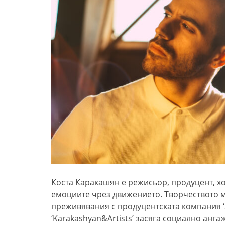
Коста Каракашян е режисьор, продуцент, хо
емоциите чрез движението. Творчеството му
преживявания с продуцентската компания ‘S
‘Karakashyan&Artists’ засяга социално анг