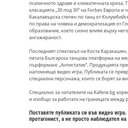
психичното здраве и климатичната криза. То
класацията „30 под 30“ на Forbes Европа и
бакалавърска степен по танц от Колумбийс
по права на човека и демократизация от Гл
образование, което силно влияе върху нег
ангажираност.
Последният спектакъл на Коста Каракашян
петата Българска танцова платформа на м
пърформанс „Антистатик“. Продукцията пр
напомнящо видео игра
.
П
убликата се прев
специални персонажа, които се борят за в
Специално за читателите на
Kafene.bg
хорео
и изобщо за работата на границата между 
Поставяте публиката си във видео игра. 
протагонист, а не просто наблюдател н