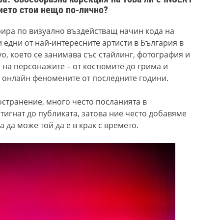
ието стои нещо по-лично?
рира по визуално въздействащ начин кодa на
 едни от най-
интересните
артисти в България в
уо, което се занимава със стайлинг, фотография и
ите на персонажите – от костюмите до грима
и
 онлайн феномените от последните години.
ространение, много често посланията
в
стигнат до публиката, затова ние често добавяме
а да може той да е в крак с времето.