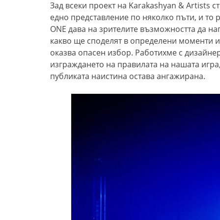
Зад всеки проект на Karakashyan & Artists 
едно представление по няколко пъти,
и то
р
ONE дава на зрителите възможността да нап
какво ще споделят в
определени
моменти и 
оказва опасен избор. Работихме с дизайне
изграждането на правилата на нашата игра
публиката наистина остава ангажирана.