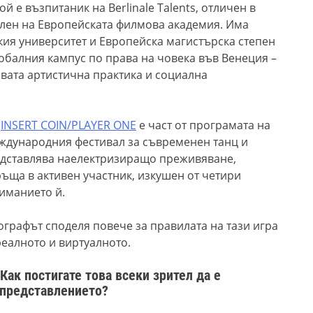
й е възпитаник на Berlinale Talents, отличен в
 член на Европейската филмова академия. Има
кия университет и Европейска магистърска степен
обалния кампус по права на човека във Венеция –
овата артистична практика и социална
,
INSERT COIN/PLAYER ONE
е част от програмата на
еждународния фестивал за съвременен танц и
едставлява наелектризиращо преживяване,
ръща в активен
участник, изкушен от четири
ниманието й.
графът споделя повече за правилата на тази игра
реалното и виртуалното.
Как постигате това всеки зрител да е
а представлението?