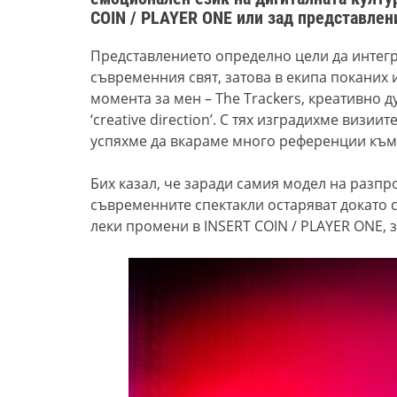
COIN / PLAYER ONE или зад представлен
Представлението определно цели да интег
съвременния свят, затова в екипа поканих и
момента за мен – The Trackers, креативно д
‘creative direction’. С тях изградихме визи
успяхме да вкараме много референции към
Бих казал, че заради самия модел на разп
съвременни
те
спектакли остаряват докато 
леки промени в INSERT COIN / PLAYER ONE, з