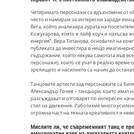
Четиримата персонажи са вдъхновени от о
често и намирам за интересни заради емо
Вега, който анализира аурата на посетители
Кожухарова, която е лайф коуч и нахъсва же
енергия“, Вера Титанова, основател на ком
публиката да инвестира в нещо имагинерно
съдържание, който лекува самотата във всек
персонажи), които се учат в реално време о
зрелището и насилието са начин да останат
Танцовите артисти зад персонажите са Бил
Александър Гочев – танцьори, които имат 
разсъждават и отговарят по интересен нач
стил на движение. Работихме много усилено
огромна част на тяхната креативност и нев
Мислите ли, че съвременният танц е пре
емоционален език на дигиталната култу