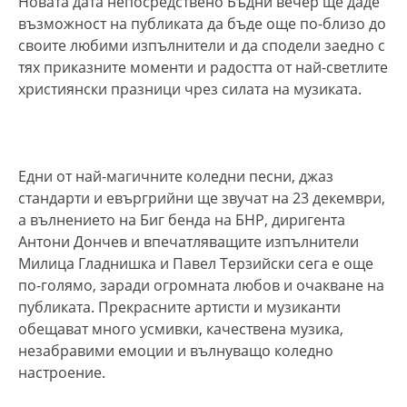
Новата дата непосредствено Бъдни вечер ще даде
възможност на публиката да бъде още по-близо до
своите любими изпълнители и да сподели заедно с
тях приказните моменти и радостта от най-светлите
християнски празници чрез силата на музиката.
Едни от най-магичните коледни песни, джаз
стандарти и евъргрийни ще звучат на 23 декември,
а вълнението на Биг бенда на БНР, диригента
Антони Дончев и впечатляващите изпълнители
Милица Гладнишка и Павел Терзийски сега е още
по-голямо, заради огромната любов и очакване на
публиката. Прекрасните артисти и музиканти
обещават много усмивки, качествена музика,
незабравими емоции и вълнуващо коледно
настроение.