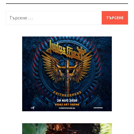
Търсене
за: