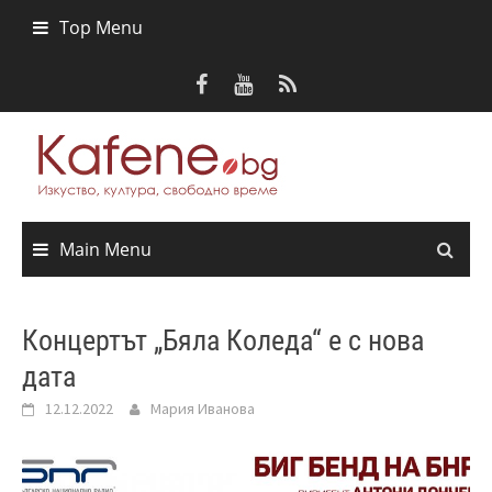
Skip
Top Menu
to
content
Main Menu
Концертът „Бяла Коледа“ е с нова
дата
12.12.2022
Мария Иванова