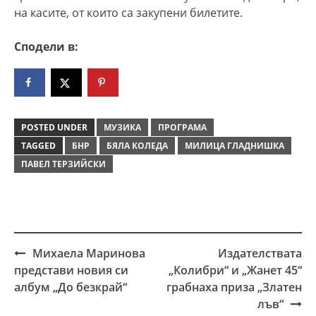
на касите, от които са закупени билетите.
Сподели в:
POSTED UNDER
МУЗИКА
ПРОГРАМА
TAGGED
БНР
БЯЛА КОЛЕДА
МИЛИЦА ГЛАДНИШКА
ПАВЕЛ ТЕРЗИЙСКИ
Михаела Маринова
Издателствата
Post
представи новия си
„Колибри“ и „Жанет 45“
navigation
албум „До безкрай“
грабнаха приза „Златен
лъв“