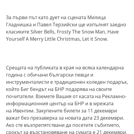
За първи път като дует на сцената Милица
Гладнишка и Павел Терзийски ще изпълнят заедно
класиките Silver Bells, Frosty The Snow Man, Have
Yourself A Merry Little Christmas, Let it Snow.
Срещата на публиката в края на всяка календарна
година с обичани български певци и
инструменталисти е традиционен коледен подарък,
който Биг бендът на БНР подарява на своите
почитатели. Вземете Вашия от касата на Рекламно-
информационния център на БНР и в мрежата
на Ивентим. Закупените билети за 11 декември
важат без презаверка за новата дата 23 декември.
Ако сте възпрепятствани да посетите събитието,
срокът за възстановяване на сумата е 21 декември,