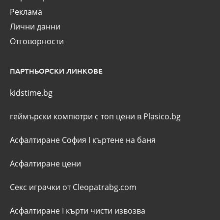
Реклама
Лични данни
Отговорности
ПАРТНЬОРСКИ ЛИНКОВЕ
kidstime.bg
геймърски компютри с топ цени в Plasico.bg
Асфалтиране София
I
къртене на баня
Асфалтиране цени
Секс играчки от Cleopatrabg.com
Асфалтиране
I
кърти чисти извозва