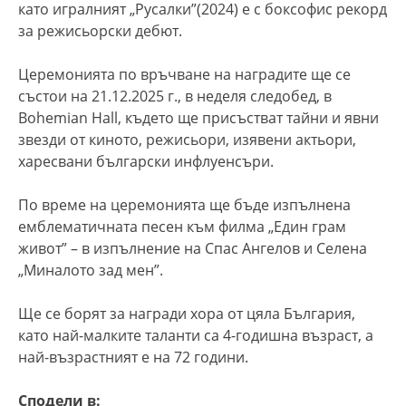
като игралният „Русалки”(2024) е с боксофис рекорд
за режисьорски дебют.
Церемонията по връчване на наградите ще се
състои на 21.12.2025 г., в неделя следобед, в
Bohemian Hall, където ще присъстват тайни и явни
звезди от киното, режисьори, изявени актьори,
харесвани български инфлуенсъри.
По време на церемонията ще бъде изпълнена
емблематичната песен към филма „Един грам
живот” – в изпълнение на
Спас Ангелов и Селена
„Миналото зад мен”.
Ще се борят за награди хора от цяла България,
като най-малките таланти са 4-годишна възраст, а
най-възрастният е на 72 години.
Сподели в: