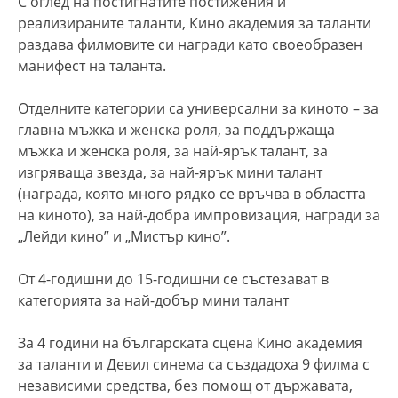
С оглед на постигнатите постижения и
реализираните таланти, Кино академия за таланти
раздава филмовите си награди като своеобразен
манифест на таланта.
Отделните категории са универсални за киното – за
главна мъжка и женска роля, за поддържаща
мъжка и женска роля, за най-ярък талант, за
изгряваща звезда, за най-ярък мини талант
(награда, която много рядко се връчва в областта
на киното), за най-добра импровизация, награди за
„Лейди кино” и „Мистър кино”.
От 4-годишни до 15-годишни се състезават в
категорията за най-добър мини талант
За 4 години на българската сцена Кино академия
за таланти и Девил синема са създадоха 9 филма с
независими средства, без помощ от държавата,