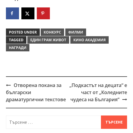
POSTED UNDER
КОНКУРС
ФИЛМИ
TAGGED
ЕДИН ГРАМ ЖИВОТ
КИНО АКАДЕМИЯ
НАГРАДИ
Oтворена покана за
„Подкастът на децата“ е
Post
български
част от „Коледните
navigation
драматургични текстове
чудеса на България“
Търсене
за: