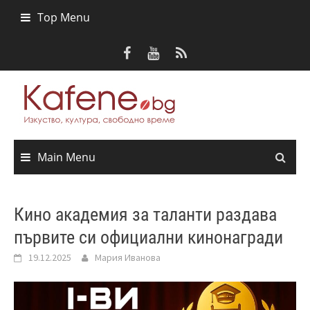
Skip
Top Menu
to
content
Main Menu
Кино академия за таланти раздава
първите си официални кинонагради
19.12.2025
Мария Иванова