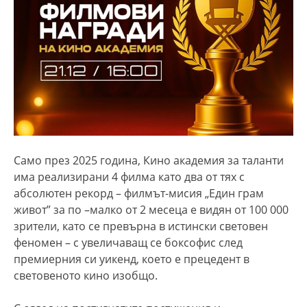
Само през 2025 година, Кино академия за таланти
има реализирани 4 филма като два от тях с
абсолютен рекорд – филмът-мисия „Един грам
живот” за по –малко от 2 месеца е видян от 100 000
зрители, като се превърна в истински световен
феномен – с увеличаващ се боксофис след
премиерния си уикенд, което е прецедент в
световеното кино изобщо.