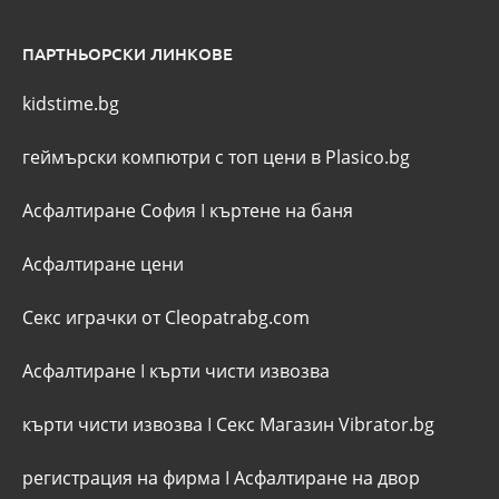
ПАРТНЬОРСКИ ЛИНКОВЕ
kidstime.bg
геймърски компютри с топ цени в Plasico.bg
Асфалтиране София
I
къртене на баня
Асфалтиране цени
Секс играчки от Cleopatrabg.com
Асфалтиране
I
кърти чисти извозва
кърти чисти извозва
I
Секс Магазин Vibrator.bg
регистрация на фирма
I
Асфалтиране на двор