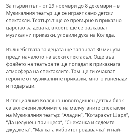
За първи път – от 29 ноември до 8 декември – в
Музикалния театър ще се играят само детски
спектакли. Театърът ще се превърне в приказно
царство за децата, в което ще се разказват
музикални приказки, уловили духа на Коледа.
Вълшебствата за децата ще започват 30 минути
преди началото на всеки спектакъл. Още във
фоайето на театъра те ще попадат в приказната
атмосфера на спектаклите. Там ще ги очакват
героите от музикалните приказки, много изненади
и подаръци.
В специалния Коледно-новогодишен детски блок
са включени любимите на малчуганите спектакли
на Музикалния театър: “Аладин”, ”Котаракът Шарл”,
“Да целунеш принцеса”, “Снежанка и седемте
джуджета”, “Малката кибритопродавачка” и най-