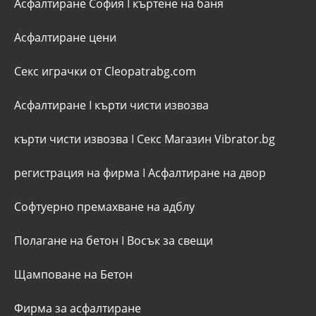
Асфалтиране София
I
къртене на баня
Асфалтиране цени
Секс играчки от Cleopatrabg.com
Асфалтиране
I
кърти чисти извозва
кърти чисти извозва
I
Секс Магазин Vibrator.bg
регистрация на фирма
I
Асфалтиране на двор
Софтуерно премахване на адблу
Полагане на бетон
I
Восък за свещи
Щамповане на Бетон
Фирма за асфалтиране