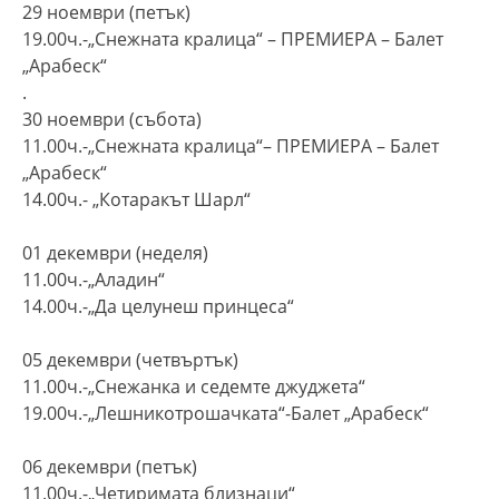
29 ноември (петък)
19.00ч.-„Снежната кралица“ – ПРЕМИЕРА – Балет
„Арабеск“
.
30 ноември (събота)
11.00ч.-„Снежната кралица“– ПРЕМИЕРА – Балет
„Арабеск“
14.00ч.- „Котаракът Шарл“
01 декември (неделя)
11.00ч.-„Аладин“
14.00ч.-„Да целунеш принцеса“
05 декември (четвъртък)
11.00ч.-„Снежанка и седемте джуджета“
19.00ч.-„Лешникотрошачката“-Балет „Арабеск“
06 декември (петък)
11.00ч.-„Четиримата близнаци“