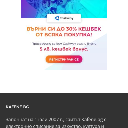
KAFENE.BG
Започнат на 1 юли 2007 г., сайтът Kafene.bg e
eлектронно списание за изкуство, култура и