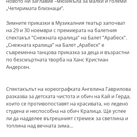
новото ни заглавие –мюзикъла за малки и големи
„Четиримата близнаци”.
Зимните приказки в Музикалния театър започват
на 29 и 30 ноември с премиерата на балетния
спектакъл “Снежната кралица” на Балет “Арабеск”.
„Снежната кралица” на Балет „Арабеск“ е
съвременна танцова приказка за деца и възрастни
по безсмъртната творба на Ханс Кристиан
Андерсен.
Спектакълът на хореографката Ангелина Гаврилова
разказва за детската чистота и обич на Кай и Герда,
които се противопоставят на красивата, но ледено
студена и неспособна на обич Кралица. Ще успее
ли да надделее вътрешният стремеж за светлина и
топлина над вечната зима…