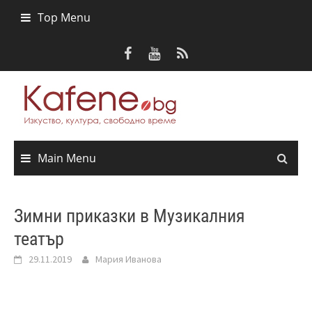
Skip
Top Menu
to
content
Main Menu
Зимни приказки в Музикалния
театър
29.11.2019
Мария Иванова