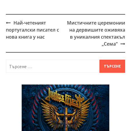
Най-четеният
Мистичните церемонии
Post
португалски писател с
на дервишите оживяха
navigation
нова книга у нас
в уникалния спектакъл
„Сема“
Търсене
за: