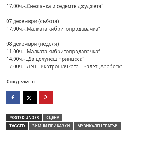
17.00ч.-„Снежанка и седемте джуджета“
07 декември (събота)
17.00ч.-„Малката кибритопродавачка“
08 декември (неделя)
11.00ч.-„Малката кибритопродавачка“
14.00ч.- „Да целунеш принцеса“
17.00ч.-„Лешникотрошачката“- Балет „Арабеск“
Сподели в:
POSTED UNDER
СЦЕНА
TAGGED
ЗИМНИ ПРИКАЗКИ
МУЗИКАЛЕН ТЕАТЪР