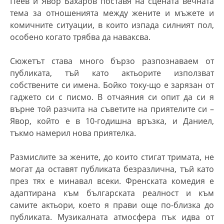
Пеев и Явор Бахаров поставя на сцената вечната
тема за отношенията между жените и мъжете и
комичните ситуации, в които изпада силният пол,
особено когато трябва да наваксва.
Сюжетът става много бързо разпознаваем от
публиката, тъй като актьорите използват
собствените си имена. Бойко току-що е зарязан от
гаджето си с писмо. В отчаяния си опит да си я
върне той разчита на съветите на приятелите си –
Явор, който е в 10-годишна връзка, и Даниел,
тъкмо намерил нова приятелка.
Размислите за жените, до които стигат тримата, не
могат да оставят публиката безразлична, тъй като
през тях е минавал всеки. Френската комедия е
адаптирана към българската реалност и към
самите актьори, което я прави още по-близка до
публиката. Музикалната атмосфера пък идва от