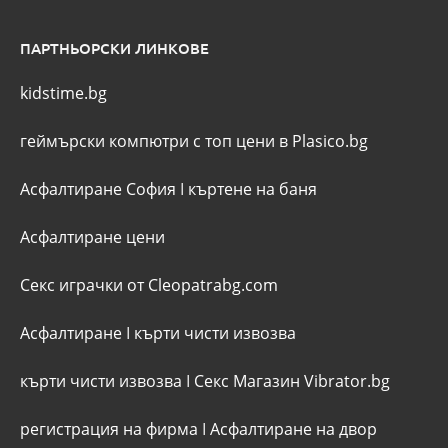
ПАРТНЬОРСКИ ЛИНКОВЕ
kidstime.bg
геймърски компютри с топ цени в Plasico.bg
Асфалтиране София
I
къртене на баня
Асфалтиране цени
Секс играчки от Cleopatrabg.com
Асфалтиране
I
кърти чисти извозва
кърти чисти извозва
I
Секс Магазин Vibrator.bg
регистрация на фирма
I
Асфалтиране на двор