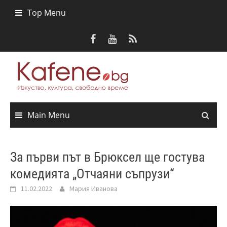
Skip
Top Menu
to
content
Main Menu
За първи път в Брюксел ще гостува
комедията „Отчаяни съпрузи“
11.02.2022
Мария Иванова