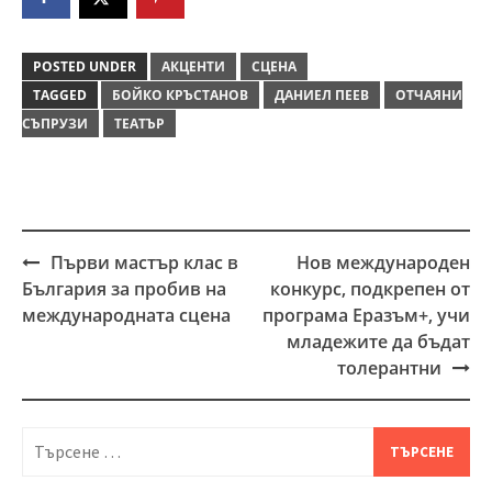
POSTED UNDER
АКЦЕНТИ
СЦЕНА
TAGGED
БОЙКО КРЪСТАНОВ
ДАНИЕЛ ПЕЕВ
ОТЧАЯНИ
СЪПРУЗИ
ТЕАТЪР
Първи мастър клас в
Нов международен
Post
България за пробив на
конкурс, подкрепен от
navigation
международната сцена
програма Еразъм+, учи
младежите да бъдат
толерантни
Търсене
за: