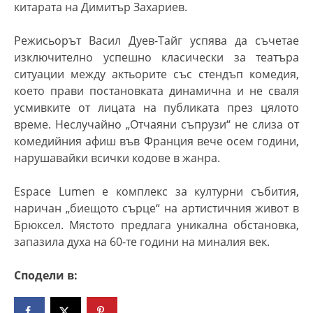
китарата на Димитър Захариев.
Режисьорът Васил Дуев-Тайг успява да съчетае
изключително успешно класически за театъра
ситуации между актьорите със стендъп комедия,
което прави постановката динамична и не сваля
усмивките от лицата на публиката през цялото
време. Неслучайно „Отчаяни съпрузи“ не слиза от
комедийния афиш във Франция вече осем години,
нарушавайки всички кодове в жанра.
Espace Lumen е комплекс за културни събития,
наричан „биещото сърце“ на артистичния живот в
Брюксел. Мястото предлага уникална обстановка,
запазила духа на 60-те години на миналия век.
Сподели в: