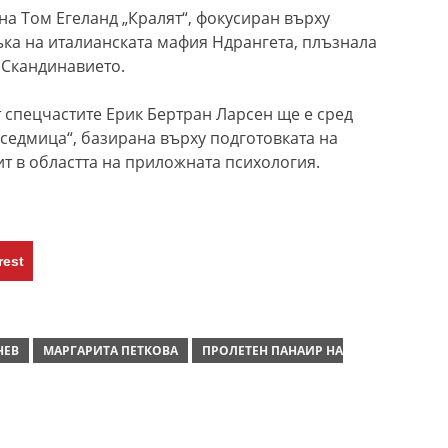
на Том Егеланд „Кралят“, фокусиран върху
ка на италианската мафия Ндрангета, плъзнала
о Скандинавието.
 спецчастите Ерик Бертран Ларсен ще е сред
а седмица“, базирана върху подготовката на
ит в областта на приложната психология.
rest
НЕВ
МАРГАРИТА ПЕТКОВА
ПРОЛЕТЕН ПАНАИР НА