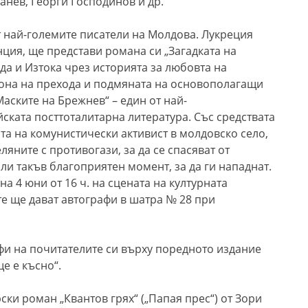
анев, Георги Господинов и др.
т най-големите писатели на Молдова. Лукреция
ция, ще представи романа си „Загадката на
да и Изтока чрез историята за любовта на
фона на прехода и подмяната на основополагащи
аските на Брежнев“ – един от най-
ката посттоталитарна литература. Със средствата
ята на комунистически активист в молдовско село,
ляните с противогази, за да се спасяват от
ли такъв благоприятен момент, за да ги нападнат.
а 4 юни от 16 ч. на сцената на културната
те ще дават автографи в шатра № 28 при
и на почитателите си върху поредното издание
е е късно“.
ки роман „Квантов грях“ („Папая прес“) от Зори