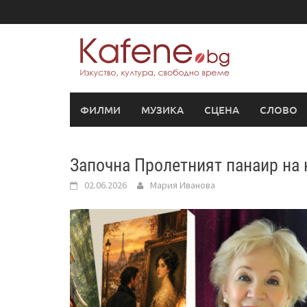
Skip
to
content
ФИЛМИ
МУЗИКА
СЦЕНА
СЛОВО
Започна Пролетният панаир на 
02.06.2026
Мария Иванова