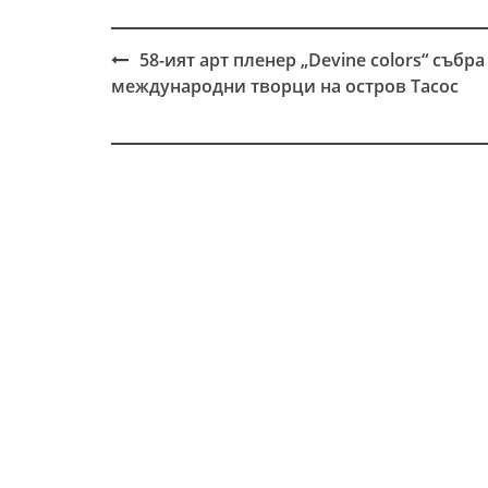
58-ият арт пленер „Devine colors“ събра
Post
международни творци на остров Тасос
navigation