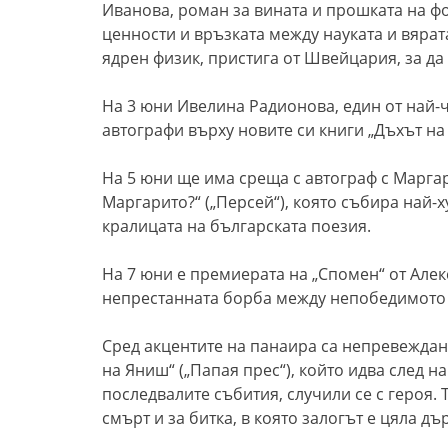
Иванова, роман за вината и прошката на фо
ценности и връзката между науката и вярат
ядрен физик, пристига от Швейцария, за да 
На 3 юни Ивелина Радионова, един от най-ч
автографи върху новите си книги „Дъхът на
На 5 юни ще има среща с автограф с Маргар
Маргарито?“ („Персей“), която събира най-
кралицата на българската поезия.
На 7 юни е премиерата на „Спомен“ от Алек
непрестанната борба между непобедимото 
Сред акцентите на панаира са непревеждан
на Яниш“
(„Папая прес“), който идва след 
последвалите събития, случили се с героя.
Т
смърт и за битка, в която залогът е цяла дъ