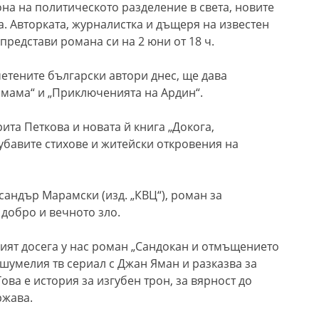
на на политическото разделение в света, новите
а. Авторката, журналистка и дъщеря на известен
представи романа си на 2 юни от 18 ч.
етените български автори днес, ще дава
 мама“ и „Приключенията на Ардин“.
ита Петкова и новата й книга „Докога,
хубавите стихове и житейски откровения на
сандър Марамски (изд. „КВЦ“), роман за
добро и вечното зло.
ият досега у нас роман „Сандокан
и отмъщението
нашумелия тв сериал с Джан Яман и разказва за
ова е и
стория за изгубен трон, за вярност до
ржава.