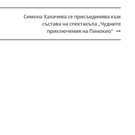
Симона Халачева се присъединява към
съставa на спектакълa „Чудните
приключения на Пинокио“