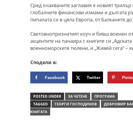
Сред очакваните заглавия е новият трилър 
глобалните финансови измами и дългата ръ
пипалата си в цяла Европа, от Балканите д
Световнопризнатият коуч и бивш военен от
акцентите на панаира с книгите си „Адскат
военноморските тюлени, и „Живей сега“ – х
Сподели в:
Facebook
Twitter
Pinte
POSTED UNDER
ЗА ЧЕТЕНЕ
ПРОГРАМА
TAGGED
ГЕОРГИ ГОСПОДИНОВ
ДОБРОМИР БА
КНИГАТА