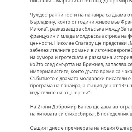
писатели – Маргарита Петкова, Добромир Б
Чуждестранни гости на панаира са двама о
Бърладяну, която от години живее във Фран
Изтока“, разказващ за сблъсъка между Запа
французин и млада молдовска актриса на 
ценности. Николае Спатару ще представи „М
забележителните романи в източноевропейс
на хумора и гротеската е разказана истори
който след смъртта на Брежнев, запасява се
империалистите, които дълго време са чака
Събитието с двамата молдовски писатели е н
програма на панаира, а същия ден от 18 ч. 
издателите си от „Персей“.
На 2 юни Добромир Банев ще дава автограф
на хитовата си стихосбирка „В понеделник щ
Същият днес е премиерата на новия българс