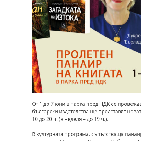
От 1 до 7 юни в парка пред НДК се провежд
български издателства ще представят новат
10 до 20 ч. (в неделя – до 19 ч.).
В културната програма, съпътстваща панаи