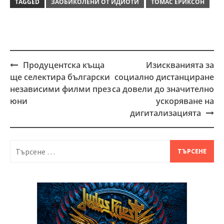
TAGGED
ЗАОБИКОЛЕНИ ОТ ИДИОТИ
ТОМАС ЕРИКСОН
Продуцентска къща
Изискванията за
Post
ще селектира български
социално дистанциране
navigation
независими филми през
са довели до значително
юни
ускоряване на
дигитализацията
Търсене
за: