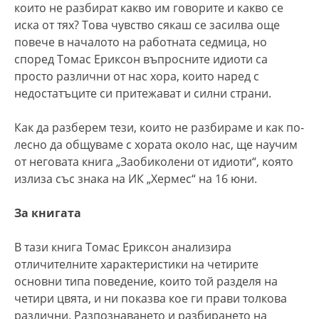
които не разбират какво им говорите и какво се
иска от тях? Това чувство сякаш се засилва още
повече в началото на работната седмица, но
според Томас Ериксон въпросните идиоти са
просто различни от нас хора, които наред с
недостатъците си притежават и силни страни.
Как да разберем тези, които не разбираме и как по-
лесно да общуваме с хората около нас, ще научим
от неговата книга „Заобиколени от идиоти“, която
излиза със знака на ИК „Хермес“ на 16 юни.
За книгата
В тази книга Томас Ериксон анализира
отличителните характеристики на четирите
основни типа поведение, които той разделя на
четири цвята, и ни показва кое ги прави толкова
различни. Разпознаването и разбирането на