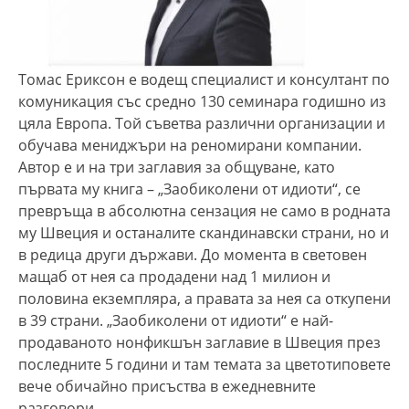
Томас Ериксон е водещ специалист и консултант по
комуникация със средно 130 семинара годишно из
цяла Европа. Той съветва различни организации и
обучава мениджъри на реномирани компании.
Автор е и на три заглавия за общуване, като
първата му книга – „Заобиколени от идиоти“, се
превръща в абсолютна сензация не само в родната
му Швеция и останалите скандинавски страни, но и
в редица други държави. До момента в световен
мащаб от нея са продадени над 1 милион и
половина екземпляра, а правата за нея са откупени
в 39 страни. „Заобиколени от идиоти“ е най-
продаваното нонфикшън заглавие в Швеция през
последните 5 години и там темата за цветотиповете
вече обичайно присъства в ежедневните
разговори.