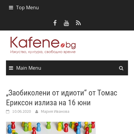
Skip
Top Menu
to
content
Main Menu
„Заобиколени от идиоти“ от Томас
Ериксон излиза на 16 юни
10.06.2020
Мария Иванова