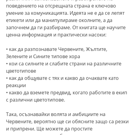
поведението на отсрещната страна е ключово
умение за комуникацията. Идеята не е да се лепят
етикети или да манипулираме околните, а да
започнем да ги разбираме. От книгата ще научите
ценна информация и практически насоки:
• как да разпознавате Червените, Жълтите,
Зелените и Сините типове хора
• кои са силните и слабите страни на различните
цветотипове
• как да общувате с тях и какво да очаквате като
реакции
• какво да вземете предвид, когато работите в екип
с различни цветотипове.
Така, осъзнавайки волята и амбициите на
Червените, вероятно ще си обясните защо са резки
и припрени. Ще можете да простите