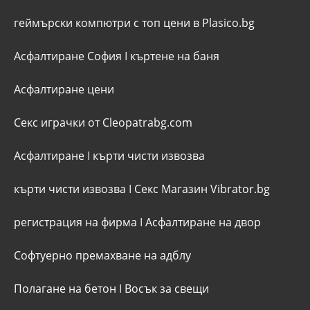
геймърски компютри с топ цени в Plasico.bg
Асфалтиране София
I
къртене на баня
Асфалтиране цени
Секс играчки от Cleopatrabg.com
Асфалтиране
I
кърти чисти извозва
кърти чисти извозва
I
Секс Магазин Vibrator.bg
регистрация на фирма
I
Асфалтиране на двор
Софтуерно премахване на адблу
Полагане на бетон
I
Восък за свещи