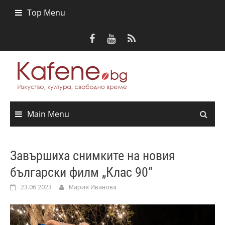
Skip
Top Menu
to
content
Main Menu
Завършиха снимките на новия
български филм „Клас 90“
23.06.2023
Мария Иванова