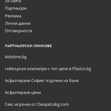
За сайта
Партньори
Реклама
Лични данни
Отговорности
ПАРТНЬОРСКИ ЛИНКОВЕ
kidstime.bg
геймърски компютри с топ цени в Plasico.bg
Асфалтиране София
I
къртене на баня
Асфалтиране цени
Секс играчки от Cleopatrabg.com