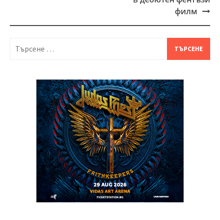
филм
Търсене
за: