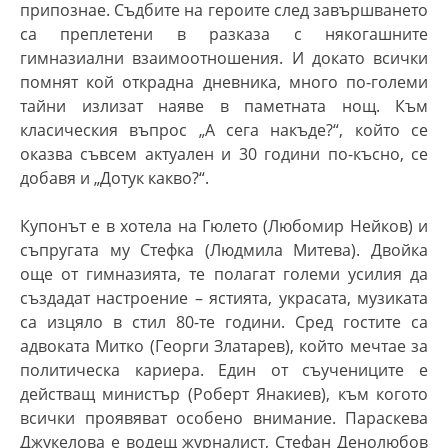
припознае. Съдбите на героите след завършването
са преплетени в разказа с някогашните
гимназиални взаимоотношения. И докато всички
помнят кой открадна дневника, много по-големи
тайни излизат наяве в паметната нощ. Към
класическия въпрос „А сега накъде?“, който се
оказва съвсем актуален и 30 години по-късно, се
добавя и „Дотук какво?“.
Купонът е в хотела на Гюлето (Любомир Нейков) и
съпругата му Стефка (Людмила Митева). Двойка
още от гимназията, те полагат големи усилия да
създадат настроение – ястията, украсата, музиката
са изцяло в стил 80-те години. Сред гостите са
адвоката Митко (Георги Златарев), който мечтае за
политическа кариера. Един от съучениците е
действащ министър (Роберт Янакиев), към когото
всички проявяват особено внимание. Параскева
Джукелова е водещ журналист, Стефан Денолюбов