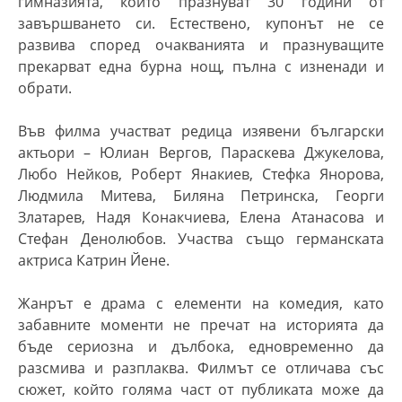
гимназията, които празнуват 30 години от
завършването си. Естествено, купонът не се
развива според очакванията и празнуващите
прекарват една бурна нощ, пълна с изненади и
обрати.
Във филма участват редица изявени български
актьори – Юлиан Вергов, Параскева Джукелова,
Любо Нейков, Роберт Янакиев, Стефка Янорова,
Людмила Митева, Биляна Петринска, Георги
Златарев, Надя Конакчиева, Елена Атанасова и
Стефан Денолюбов. Участва също германската
актриса Катрин Йене.
Жанрът е драма с елементи на комедия, като
забавните моменти не пречат на историята да
бъде сериозна и дълбока, едновременно да
разсмива и разплаква. Филмът се отличава със
сюжет, който голяма част от публиката може да