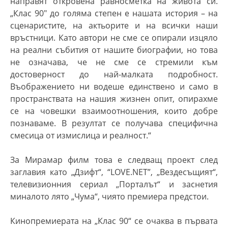
направят откровена равносметка на живота си
.
„Клас
90″ до голяма степен е нашата история
–
на
сценаристите, на актьорите и на всички наши
връстници. Като автори не сме се опирали изцяло
на реални събития от нашите биографии, но това
не означава, че не сме се стремили към
достоверност до най-малката подробност.
Въображението ни водеше единствено и само в
пространствата на нашия жизнен опит, опирахме
се на човешки взаимоотношения, които добре
познаваме. В резултат се получава специфична
смесица от измислица и реалност.“
За Мирамар филм това е следващ проект след
заглавия като „Дзифт“, “LOVE.NET”, „Вездесъщият“,
телевизионния сериал „Порталът“ и заснетия
миналото лято „Чума“, чиято премиера предстои.
Кинопремиерата на „Клас 90“ се очаква в първата