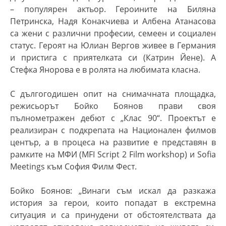
– популярен актьор. Героините на Биляна
Петринска, Надя Конакчиева и Албена Атанасова
са жени с различни професии, семеен и социален
статус. Героят на Юлиан Вергов живее в Германия
и пристига с приятелката си (Катрин Йене). А
Стефка Янорова е в ролята на любимата класна.
С дългогодишен опит на снимачната площадка,
режисьорът Бойко Боянов прави своя
пълнометражен дебют с „Клас 90“. Проектът е
реализиран с подкрепата на Национален филмов
център, а в процеса на развитие е представян в
рамките на МФИ (MFI Script 2
Film
workshop) и Sofia
Meetings към София Филм Фест.
Бойко Боянов: „
Винаги съм искал да разкажа
история за герои, които попадат в екстремна
ситуация и са принудени от обстоятелствата да