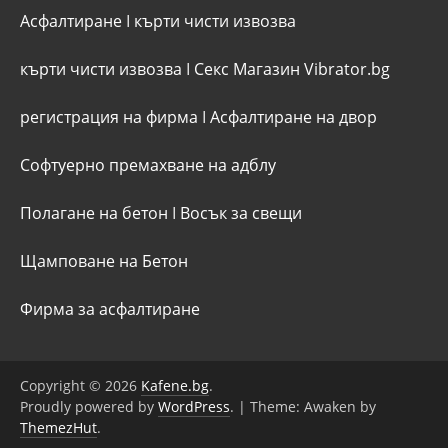
Асфалтиране
I
кърти чисти извозва
кърти чисти извозва
I
Секс Магазин Vibrator.bg
регистрация на фирма
I
Асфалтиране на двор
Софтуерно премахване на адблу
Полагане на бетон
I
Восък за свещи
Щамповане на Бетон
Фирма за асфалтиране
Copyright © 2026
Kafene.bg
.
Proudly powered by
WordPress
.
|
Theme: Awaken by
ThemezHut
.