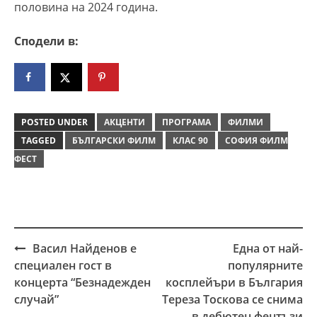
половина на 2024 година.
Сподели в:
POSTED UNDER
АКЦЕНТИ
ПРОГРАМА
ФИЛМИ
TAGGED
БЪЛГАРСКИ ФИЛМ
КЛАС 90
СОФИЯ ФИЛМ
ФЕСТ
Васил Найденов е
Една от най-
Post
специален гост в
популярните
navigation
концерта “Безнадежден
косплейъри в България
случай”
Тереза Тоскова се снима
в дебютен фентъзи