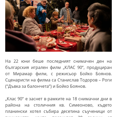
На 22 юни беше последният снимачен ден на
българския игрален филм „КЛАС 90“, продуциран
от Мирамар филм, с режисьор Бойко Боянов.
Сценаристи на филма са Станислав Тодоров – Роги
(“
Дъвка за балончета“) и Бойко Боянов.
„
Клас 90“ е заснет в рамките на 18 снимачни дни в
района на столичния кв. Симеоново, където
планински хотел събира десетина съученици от