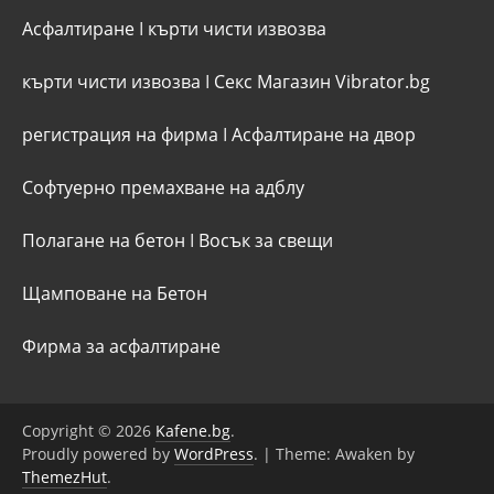
Асфалтиране
I
кърти чисти извозва
кърти чисти извозва
I
Секс Магазин Vibrator.bg
регистрация на фирма
I
Асфалтиране на двор
Софтуерно премахване на адблу
Полагане на бетон
I
Восък за свещи
Щамповане на Бетон
Фирма за асфалтиране
Copyright © 2026
Kafene.bg
.
Proudly powered by
WordPress
.
|
Theme: Awaken by
ThemezHut
.