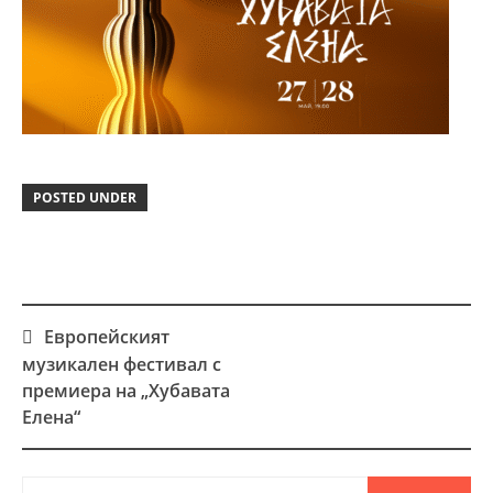
POSTED UNDER
Европейският
Post
музикален фестивал с
navigation
премиера на „Хубавата
Елена“
Търсене