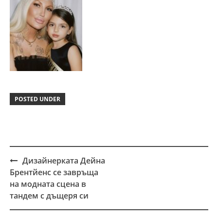
POSTED UNDER
Дизайнерката Дейна
Post
Брентйенс се завръща
navigation
на модната сцена в
тандем с дъщеря си