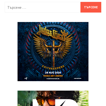
Търсене
за: