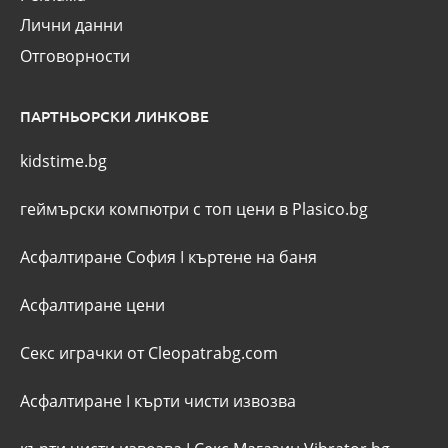
Лични данни
Отговорности
ПАРТНЬОРСКИ ЛИНКОВЕ
kidstime.bg
геймърски компютри с топ цени в Plasico.bg
Асфалтиране София
I
къртене на баня
Асфалтиране цени
Секс играчки от Cleopatrabg.com
Асфалтиране
I
кърти чисти извозва