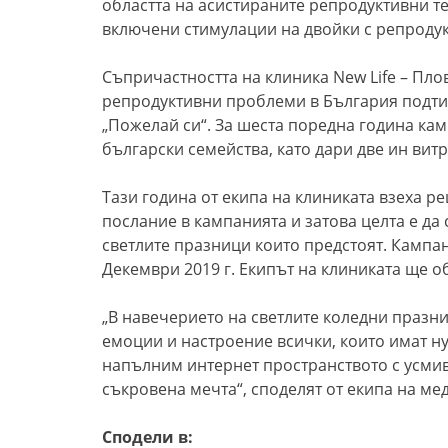
областта на асистираните репродуктивни т
включени стимулации на двойки с репроду
Съпричастността на клиника New Life – Пло
репродуктивни проблеми в България подти
„Пожелай си“. За шеста поредна година к
български семейства, като дари две ин вит
Тази година от екипа на клиниката взеха р
послание в кампанията и затова целта е да
светлите празници които предстоят. Кампа
Декември 2019 г. Екипът на клиниката ще о
„В навечерието на светлите коледни празн
емоции и настроение всички, които имат ну
напълним интернет пространството с усмив
съкровена мечта“, споделят от екипа на ме
Сподели в: