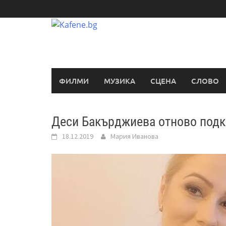
Skip
to
content
ФИЛМИ
МУЗИКА
СЦЕНА
СЛОВО
Деси Бакърджиева отново подк
18.12.2019
Мария Иванова