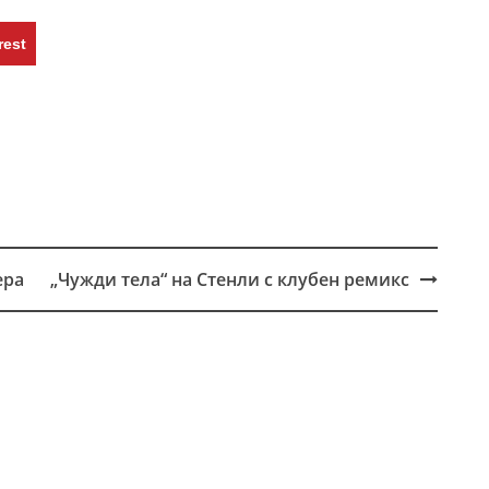
rest
ера
„Чужди тела“ на Стенли с клубен ремикс