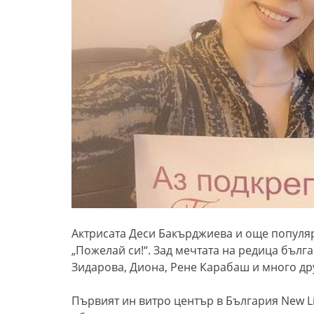
Актрисата Деси Бакърджиева и още популя
„Пожелай си!“. Зад мечтата на редица бълг
Зидарова, Диона, Рене Карабаш и много др
Първият ин витро център в България New Li