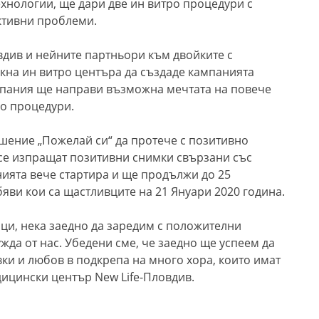
ехнологии, ще дари две ин витро процедури с
ктивни проблеми.
вдив и нейните партньори към двойките с
кна ин витро центъра да създаде кампанията
ампания ще направи възможна мечтата на повече
ро процедури.
ешение „Пожелай си“ да протече с позитивно
 се изпращат позитивни снимки свързани със
нията вече стартира и ще продължи до 25
бяви кои са щастливците на 21 Януари 2020 година.
ици, нека заедно да заредим с положителни
жда от нас. Убедени сме, че заедно ще успеем да
ки и любов в подкрепа на много хора, които имат
дицински център New Life-Пловдив.