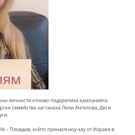
рни личности отново подкрепиха кампанията
арски семейства застанаха Лили Ангелова, Деси
уги.
fe – Пловдив, който пренася ноу-хау от Израел в