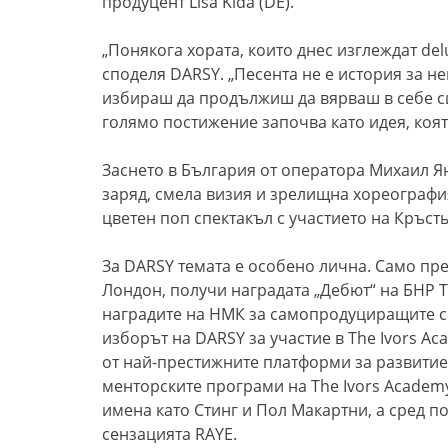
продуцент Lisa Kida (DE).
„Понякога хората, които днес изглеждат delu
споделя DARSY. „Песента не е история за н
избираш да продължиш да вярваш в себе си,
голямо постижение започва като идея, коят
Заснето в България от оператора Михаил Ян
заряд, смела визия и зрелищна хореографи
цветен поп спектакъл с участието на Кръс
За DARSY темата е особено лична. Само пре
Лондон, получи наградата „Дебют“ на БНР Т
наградите на НМК за самопродуциращите се
изборът на DARSY за участие в The Ivors A
от най-престижните платформи за развитие
менторските програми на The Ivors Academ
имена като Стинг и Пол Макартни, а сред п
сензацията RAYE.