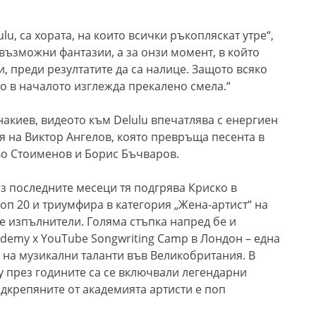
lu, са хората, на които всички ръкопляскат утре“,
евъзможни фантазии, а за онзи момент, в който
 преди резултатите да са налице. Защото всяко
о в началото изглежда прекалено смела.“
акиев, видеото към Delulu впечатлява с енергиен
я на Виктор Ангелов, която превръща песента в
тьо Стоименов и Борис Бъчваров.
з последните месеци тя подгрява Криско в
оп 20 и триумфира в категория „Жена-артист“ на
 изпълнители. Голяма стъпка напред бе и
cademy x YouTube Songwriting Camp в Лондон – една
 на музикални таланти във Великобритания. В
y през годините са се включвали легендарни
одкрепяните от академията артисти е поп