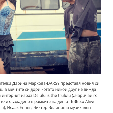
телка Дарина Маркова-DARSY представя новия си
аш в мечтите си дори когато никой друг не вижда
интернет израз Delulu is the trululu („Наричай го
то е създадено в рамките на ден от BBB So Alive
nia), Исаак Енчев, Виктор Велинов и музикален