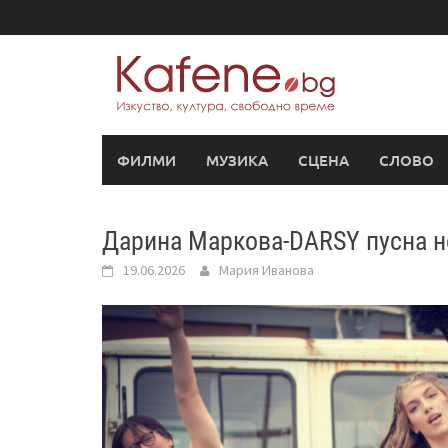
Skip
to
content
ФИЛМИ
МУЗИКА
СЦЕНА
СЛОВО
Дарина Маркова-DARSY пусна н
19.06.2026
Мария Иванова