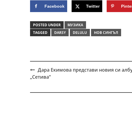
Facebook
Twitter
Pinte
POSTED UNDER
МУЗИКА
TAGGED
DARSY
DELULU
НОВ СИНГЪЛ
Дара Екимова представи новия си алб
Post
„Сетива“
navigation