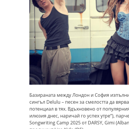
Базираната между Лондон и София изпълни
сингъл Delulu – песен за смелостта да вярв
потенциал в тях. Вдъхновено от популярния 
илюзия днес, наричай го успех утре“), парче
Songwriting Camp 2025 от DARSY, Gimi (Alba