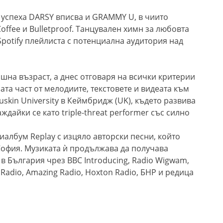
 успеха DARSY вписва и GRAMMY U, в чиито
offee и Bulletproof. Танцувален химн за любовта
 Spotify плейлиста с потенциална аудитория над
ишна възраст, а днес отговаря на всички критерии
мата част от мелодиите, текстовете и видеата към
uskin University в Кеймбридж (UK), където развива
ждайки се като triple-threat performer със силно
иалбум Replay с изцяло авторски песни, който
 София. Музиката ѝ продължава да получава
 в България чрез BBC Introducing, Radio Wigwam,
s Radio, Amazing Radio, Hoxton Radio, БНР и редица