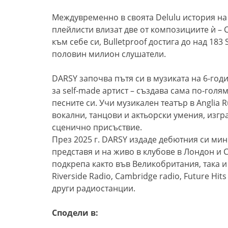
Междувременно в своята Delulu история на
плейлисти влизат две от композициите ѝ – C
към себе си, Bulletproof достига до над 183
половин милион слушатели.
DARSY започва пътя си в музиката на 6-год
за self-made артист – създава сама по-голя
песните си. Учи музикален театър в Anglia R
вокални, танцови и актьорски умения, изгра
сценично присъствие.
През 2025 г. DARSY издаде дебютния си мин
представя и на живо в клубове в Лондон и
подкрепа както във Великобритания, така и
Riverside Radio, Cambridge radio, Future Hit
други радиостанции.
Сподели в: