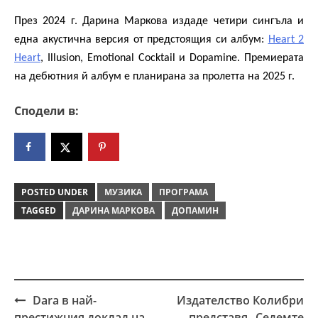
През 2024 г.
Дарина Маркова
издаде четири сингъла и
една акустична версия от предстоящия си албум:
Heart 2
Heart
, Illusion, Emotional Cocktail
и
Dopamine.
Премиерата
на дебютния й албум е планирана за пролетта на 2025 г.
Сподели в:
POSTED UNDER
МУЗИКА
ПРОГРАМА
TAGGED
ДАРИНА МАРКОВА
ДОПАМИН
Dara в най-
Издателство Колибри
Post
престижния доклад на
представя „Седемте