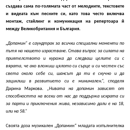
създава сама по-голямата част от мелодиите, текстовете
и видеата към песните си, като това често включва
монтаж, стайлинг и комуникация на репертоара й
между Великобритания и България.
„
Допамин“ е саундтрак за всички специални моменти по
пътя на нашето израстване. Става въпрос за силата на
приятелството и куража да следваш целите си с
вярата, че ако вложиш цялото си сърце и си честен със
света около себе си, шансът да ти е скучно и да
зациклиш в развитието си е минимален.“,
споделя
Дарина Маркова.
„Нивата на допамин зависят от
способността на всеки от нас да поддържа искрата си
за парти и приключения жива, независимо дали е на 18,
или на 58.“
Своята доза музикален „Допамин“ младата изпълнителка