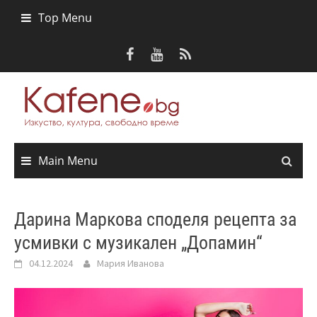
Skip
Top Menu
to
content
Main Menu
Дарина Маркова споделя рецепта за
усмивки с музикален „Допамин“
04.12.2024
Мария Иванова