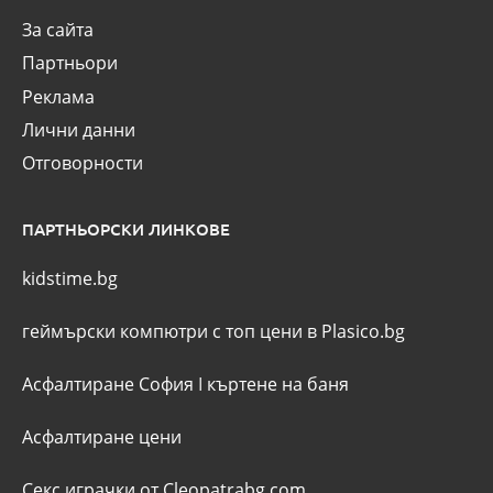
За сайта
Партньори
Реклама
Лични данни
Отговорности
ПАРТНЬОРСКИ ЛИНКОВЕ
kidstime.bg
геймърски компютри с топ цени в Plasico.bg
Асфалтиране София
I
къртене на баня
Асфалтиране цени
Секс играчки от Cleopatrabg.com