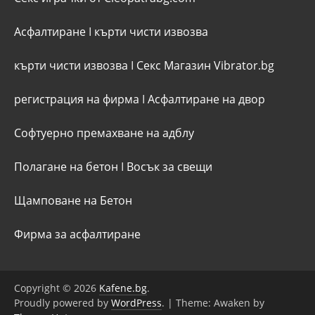
Асфалтиране
I
кърти чисти извозва
кърти чисти извозва
I
Секс Магазин Vibrator.bg
регистрация на фирма
I
Асфалтиране на двор
Софтуерно премахване на адблу
Полагане на бетон
I
Восък за свещи
Щамповане на Бетон
Фирма за асфалтиране
Copyright © 2026
Kafene.bg
.
Proudly powered by
WordPress
.
|
Theme: Awaken by