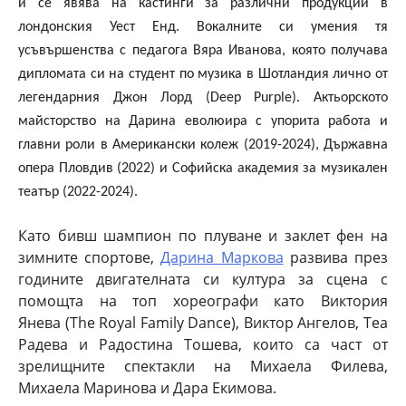
и се явява на кастинги за различни продукции в
лондонския Уест Енд. Вокалните си умения тя
усъвършенства с педагога Вяра Иванова, която получава
дипломата си на студент по музика в Шотландия лично от
легендарния Джон Лорд (
Deep Purple
). Актьорското
майсторство на Дарина еволюира с упорита работа и
главни роли в Американски колеж (2019-2024), Държавна
опера Пловдив (2022) и Софийска академия за музикален
театър (2022-2024).
Като бивш шампион по плуване и заклет фен на
зимните спортове,
Дарина Маркова
развива през
годините двигателната си култура за сцена с
помощта на топ хореографи като
Виктория
Янева
(
The Royal Family Dance
)
, Виктор Ангелов, Теа
Радева и Радостина Тошева, които са част от
зрелищните спектакли на
Михаела Филева,
Михаела Маринова и Дара Екимова.