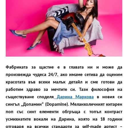
Фабриката за щастие е в главата ни и може да
произвежда чудеса 24/7, ако имаме сетива да оценим
красотата във всеки малък детайл и сме готови да
работим здраво за мечтите си. Тази философия на
съществуване споделя
Дарина Маркова
в новия си
сингъл „Допамин“ (
Dopamine
). Меланхоличният китарен
поп със синт елементи обгръща с топъл контраст
усмихнатите вокали на Дарина, която на 18 години
отговаря на всички стандарти за
self-made
артист –