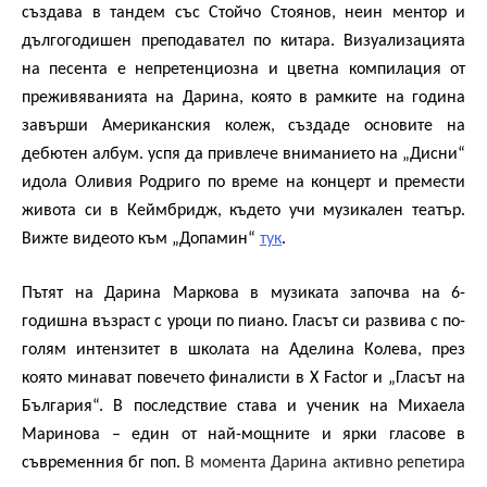
създава в тандем със Стойчо Стоянов, неин ментор и
дългогодишен преподавател по китара. Визуализацията
на песента е непретенциозна и цветна компилация от
преживяванията на Дарина, която в рамките на година
завърши Американския колеж, създаде основите на
дебютен албум. успя да привлече вниманието на „Дисни“
идола Оливия Родриго по време на концерт и премести
живота си в Кеймбридж, където учи музикален театър.
Вижте видеото към „Допамин“
тук
.
Пътят на Дарина Маркова в музиката започва на 6-
годишна възраст с уроци по пиано. Гласът си развива с по-
голям интензитет в школата на Аделина Колева, през
която минават повечето финалисти в
X Factor и
„Гласът на
България“. В последствие става и ученик на Михаела
Маринова – един от най-мощните и ярки гласове в
съвременния бг поп.
В момента Дарина активно репетира