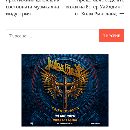
navigation
световната музикална
кожи на Естер Уайлдинг“
индустрия
от Холи Рингланд
Търсене
за: