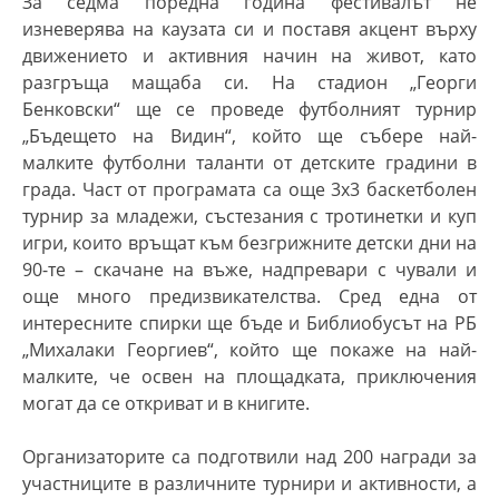
За седма поредна година фестивалът не
изневерява на каузата си и поставя акцент върху
движението и активния начин на живот, като
разгръща мащаба си. На стадион „Георги
Бенковски“ ще се проведе футболният турнир
„Бъдещето на Видин“, който ще събере най-
малките футболни таланти от детските градини в
града. Част от програмата са още 3х3 баскетболен
турнир за младежи, състезания с тротинетки и куп
игри, които връщат към безгрижните детски дни на
90-те – скачане на въже, надпревари с чували и
още много предизвикателства. Сред една от
интересните спирки ще бъде и Библиобусът на РБ
„Михалаки Георгиев“, който ще покаже на най-
малките, че освен на площадката, приключения
могат да се откриват и в книгите.
Организаторите са подготвили над 200 награди за
участниците в различните турнири и активности, а