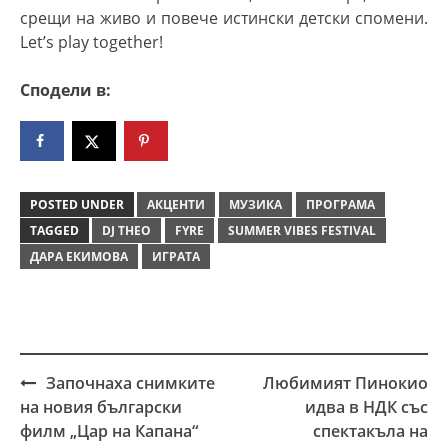
срещи на живо и повече истински детски спомени.
Let’s play together!
Сподели в:
POSTED UNDER
АКЦЕНТИ
МУЗИКА
ПРОГРАМА
TAGGED
DJ THEO
FYRE
SUMMER VIBES FESTIVAL
ДАРА ЕКИМОВА
ИГРАТА
Започнаха снимките
Любимият Пинокио
Post
на новия български
идва в НДК със
navigation
филм „Цар на Капана“
спектакъла на