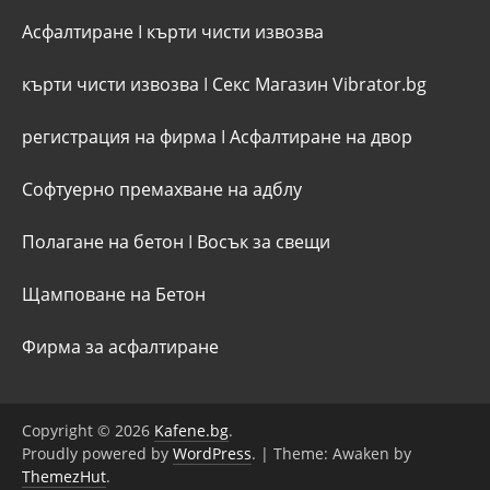
Асфалтиране
I
кърти чисти извозва
кърти чисти извозва
I
Секс Магазин Vibrator.bg
регистрация на фирма
I
Асфалтиране на двор
Софтуерно премахване на адблу
Полагане на бетон
I
Восък за свещи
Щамповане на Бетон
Фирма за асфалтиране
Copyright © 2026
Kafene.bg
.
Proudly powered by
WordPress
.
|
Theme: Awaken by
ThemezHut
.