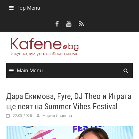
Skip
Top Menu
to
content
Main Menu
Дара Екимова, Fyre, DJ Theo и Играта
ще пеят на Summer Vibes Festival
22.05.2026
Мария Иванова