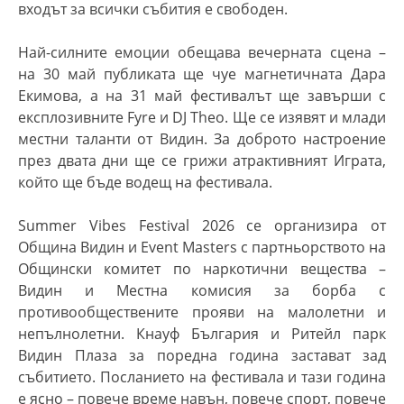
входът за всички събития е свободен.
Най-силните емоции обещава вечерната сцена –
на 30 май публиката ще чуе магнетичната Дара
Екимова, а на 31 май фестивалът ще завърши с
експлозивните Fyre и DJ Theo. Ще се изявят и млади
местни таланти от Видин. За доброто настроение
през двата дни ще се грижи атрактивният Играта,
който ще бъде водещ на фестивала.
Summer Vibes Festival 2026 се организира от
Община Видин и Event Masters с партньорството на
Общински комитет по наркотични вещества –
Видин и Местна комисия за борба с
противообществените прояви на малолетни и
непълнолетни. Кнауф България и Ритейл парк
Видин Плаза за поредна година застават зад
събитието. Посланието на фестивала и тази година
е ясно – повече време навън, повече спорт, повече